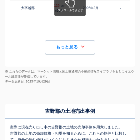
120
万円
大字越部
2026
2
年
月
-
200
約
㎡
もっと見る
※ これらのデータは、マーケット情報と国土交通省の
不動産情報ライブラリ
をもとにイエウ
ール編集部が作成しています。
データ更新日: 2025年10月29日
吉野郡の土地売出事例
実際に現在売り出し中の吉野郡の土地の売却事例を用意しました。
吉野郡の土地の売却価格・相場を知るために、これらの物件と比較し
て、自分の物件価格がいくらになりそうか相場をつかみましょう。