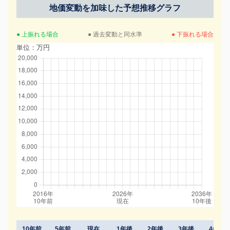
地価変動を加味した予想推移グラフ
● 上振れる場合
● 過去変動と同水準
● 下振れる場合
単位：万円
10年前
5年前
現在
1年後
2年後
3年後
4年後