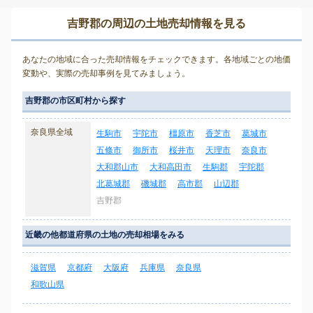
吉野郡の周辺の土地売却情報を見る
あなたの地域に合った売却情報をチェックできます。各地域ごとの地価
変動や、実際の売却事例を見てみましょう。
吉野郡の市区町村から探す
奈良県全域
生駒市
宇陀市
橿原市
香芝市
葛城市
五條市
御所市
桜井市
天理市
奈良市
大和郡山市
大和高田市
生駒郡
宇陀郡
北葛城郡
磯城郡
高市郡
山辺郡
吉野郡
近畿の他都道府県の土地の売却相場をみる
滋賀県
京都府
大阪府
兵庫県
奈良県
和歌山県