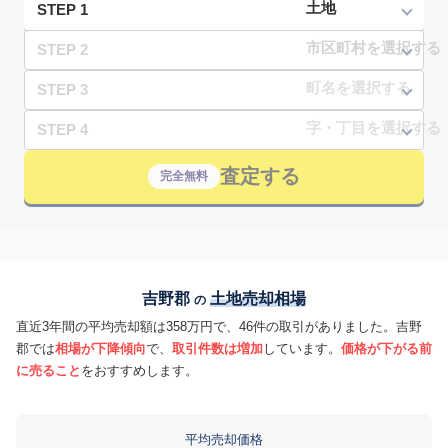
STEP 1
STEP 2
STEP 3
STEP 4
査定する
完全無料
吉野郡
土地売却相場
の
直近3年間の平均売却額は358万円で、46件の取引がありました。吉野
郡では
相場が下降傾向
で、
取引件数は増加
しています。
価格が下がる前
に売ること
をおすすめします。
平均売却価格