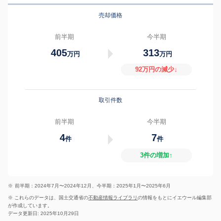
売却価格
前半期
今半期
405
313
万円
万円
92万円の減少↓
取引件数
前半期
今半期
4
7
件
件
3件の増加↑
※
前半期：2024年7月〜2024年12月、今半期：2025年1月〜2025年6月
※ これらのデータは、国土交通省の
不動産情報ライブラリ
の情報をもとにイエウール編集部
が作成しています。
データ更新日: 2025年10月29日