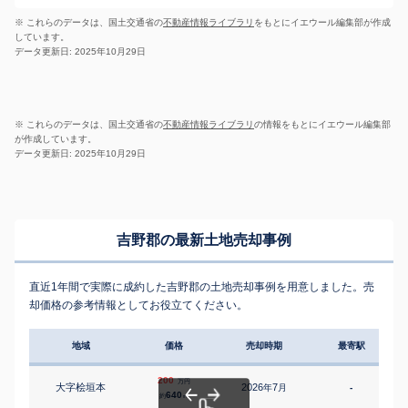
※ これらのデータは、国土交通省の
不動産情報ライブラリ
をもとにイエウール編集部が作成
しています。
データ更新日: 2025年10月29日
※ これらのデータは、国土交通省の
不動産情報ライブラリ
の情報をもとにイエウール編集部
が作成しています。
データ更新日: 2025年10月29日
吉野郡の最新土地売却事例
直近1年間で実際に成約した吉野郡の土地売却事例を用意しました。売
却価格の参考情報としてお役立てください。
地域
価格
売却時期
最寄駅
200
万円
大字桧垣本
2026
7
年
月
-
640
約
㎡