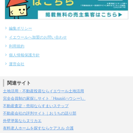
編集ポリシー
イエウールへ加盟のお問い合わせ
利用規約
個人情報保護方針
運営会社
関連サイト
土地活用・不動産投資ならイエウール土地活用
完全会員制の家探しサイト「Housii(ハウシー)」
不動産査定・売却ならすまいステップ
不動産会社の評判サイト｜おうちの語り部
外壁塗装ならヌリカエ
有料老人ホームを探すならケアスル 介護