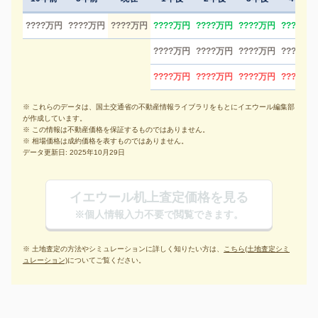
????万円
????万円
????万円
????万円
????万円
????万円
????万円
????万円
????万円
????万円
????万円
????万円
????万円
????万円
????万円
※ これらのデータは、国土交通省の不動産情報ライブラリをもとにイエウール編集部
が作成しています。
※ この情報は不動産価格を保証するものではありません。
※ 相場価格は成約価格を表すものではありません。
データ更新日: 2025年10月29日
イエウール机上査定価格を見る
※個人情報入力不要で閲覧できます。
※ 土地査定の方法やシミュレーションに詳しく知りたい方は、
こちら(土地査定シミ
ュレーション)
についてご覧ください。