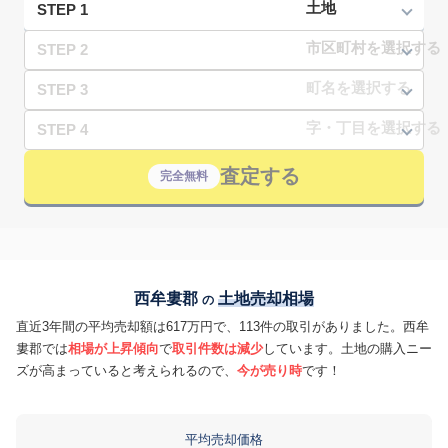
STEP 1
STEP 2
STEP 3
STEP 4
査定する
完全無料
西牟婁郡
土地売却相場
の
直近3年間の平均売却額は617万円で、113件の取引がありました。西牟
婁郡では
相場が上昇傾向
で
取引件数は減少
しています。土地の購入ニー
ズが高まっていると考えられるので、
今が売り時
です！
平均売却価格