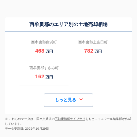
西牟婁郡のエリア別の土地売却相場
西牟婁郡白浜町
西牟婁郡上富田町
468
782
万円
万円
西牟婁郡すさみ町
162
万円
もっと見る
※ これらのデータは、国土交通省の
不動産情報ライブラリ
をもとにイエウール編集部が作成
しています。
データ更新日: 2025年10月29日