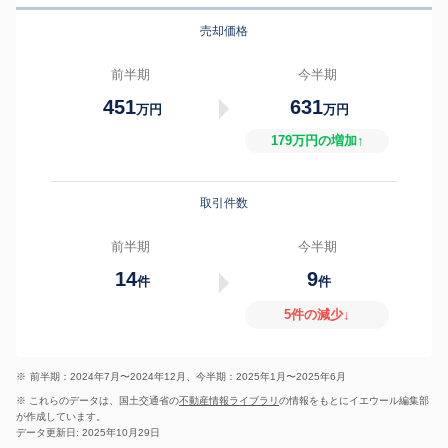
売却価格
前半期
今半期
451
631
万円
万円
179万円の増加↑
取引件数
前半期
今半期
14
9
件
件
5件の減少↓
※
前半期：2024年7月〜2024年12月、今半期：2025年1月〜2025年6月
※ これらのデータは、国土交通省の
不動産情報ライブラリ
の情報をもとにイエウール編集部
が作成しています。
データ更新日: 2025年10月29日