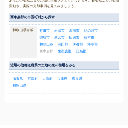
あなたの地域に合った売却情報をチェックできます。各地域ごとの地価
変動や、実際の売却事例を見てみましょう。
西牟婁郡の市区町村から探す
和歌山県全域
有田市
岩出市
海南市
紀の川市
御坊市
新宮市
田辺市
橋本市
和歌山市
有田郡
伊都郡
海草郡
西牟婁郡
東牟婁郡
日高郡
近畿の他都道府県の土地の売却相場をみる
滋賀県
京都府
大阪府
兵庫県
奈良県
和歌山県