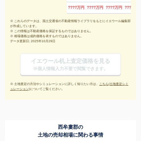
????万円
????万円
????万円
????万円
※ これらのデータは、国土交通省の不動産情報ライブラリをもとにイエウール編集部
が作成しています。
※ この情報は不動産価格を保証するものではありません。
※ 相場価格は成約価格を表すものではありません。
データ更新日: 2025年10月29日
イエウール机上査定価格を見る
※個人情報入力不要で閲覧できます。
※ 土地査定の方法やシミュレーションに詳しく知りたい方は、
こちら(土地査定シミ
ュレーション)
についてご覧ください。
西牟婁郡の
土地の売却相場に関わる事情