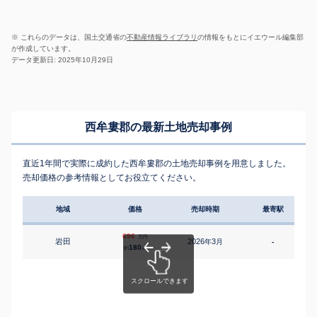
※ これらのデータは、国土交通省の
不動産情報ライブラリ
の情報をもとにイエウール編集部
が作成しています。
データ更新日: 2025年10月29日
西牟婁郡の最新土地売却事例
直近1年間で実際に成約した西牟婁郡の土地売却事例を用意しました。
売却価格の参考情報としてお役立てください。
地域
価格
売却時期
最寄駅
696
万円
岩田
2026
3
年
月
-
1
180
約
㎡