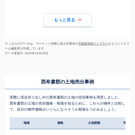
もっと見る
※ これらのデータは、マーケット情報と国土交通省の
不動産情報ライブラリ
をもとにイエウ
ール編集部が作成しています。
データ更新日: 2025年10月29日
西牟婁郡の土地売出事例
実際に現在売り出し中の西牟婁郡の土地の売却事例を用意しました。
西牟婁郡の土地の売却価格・相場を知るために、これらの物件と比較し
て、自分の物件価格がいくらになりそうか相場をつかみましょう。
地域
価格
土地面積
坪単価