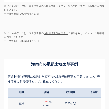
※ これらのデータは、国土交通省の
不動産情報ライブラリ
をもとにイエウール編集部が作成
しています。
データ更新日: 2026年04月27日
※ これらのデータは、国土交通省の
不動産情報ライブラリ
の情報をもとにイエウール編集部
が作成しています。
データ更新日: 2026年04月27日
海南市の最新土地売却事例
直近1年間で実際に成約した海南市の土地売却事例を用意しました。売
却価格の参考情報としてお役立てください。
地域
価格
売却時期
最寄駅
3,150
万円
重根
2026
5
年
月
-
3
340
約
㎡