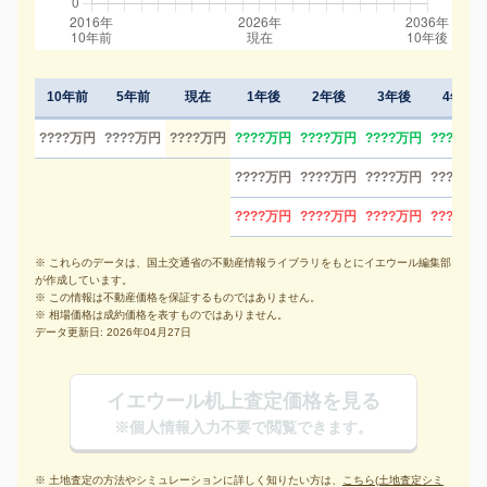
10年前
5年前
現在
1年後
2年後
3年後
4年後
????万円
????万円
????万円
????万円
????万円
????万円
????万円
????万円
????万円
????万円
????万円
????万円
????万円
????万円
????万円
※ これらのデータは、国土交通省の不動産情報ライブラリをもとにイエウール編集部
が作成しています。
※ この情報は不動産価格を保証するものではありません。
※ 相場価格は成約価格を表すものではありません。
データ更新日: 2026年04月27日
イエウール机上査定価格を見る
※個人情報入力不要で閲覧できます。
※ 土地査定の方法やシミュレーションに詳しく知りたい方は、
こちら(土地査定シミ