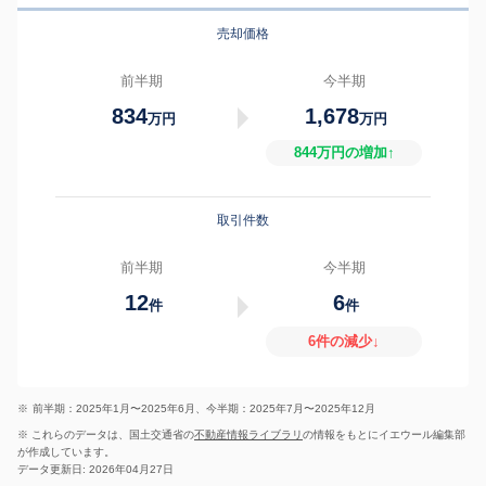
売却価格
前半期
今半期
834
1,678
万円
万円
844万円の増加↑
取引件数
前半期
今半期
12
6
件
件
6件の減少↓
※
前半期：2025年1月〜2025年6月、今半期：2025年7月〜2025年12月
※ これらのデータは、国土交通省の
不動産情報ライブラリ
の情報をもとにイエウール編集部
が作成しています。
データ更新日: 2026年04月27日