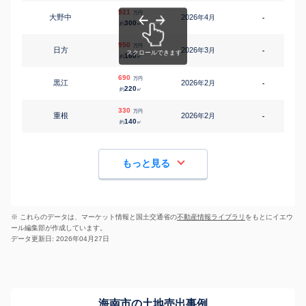
921
万円
大野中
2026
4
年
月
-
1
300
約
㎡
950
万円
日方
2026
3
年
月
-
2
160
約
㎡
690
万円
黒江
2026
2
年
月
-
1
220
約
㎡
330
万円
重根
2026
2
年
月
-
140
約
㎡
もっと見る
※ これらのデータは、マーケット情報と国土交通省の
不動産情報ライブラリ
をもとにイエウ
ール編集部が作成しています。
データ更新日: 2026年04月27日
海南市の土地売出事例