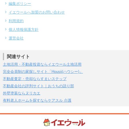
編集ポリシー
イエウールへ加盟のお問い合わせ
利用規約
個人情報保護方針
運営会社
関連サイト
土地活用・不動産投資ならイエウール土地活用
完全会員制の家探しサイト「Housii(ハウシー)」
不動産査定・売却ならすまいステップ
不動産会社の評判サイト｜おうちの語り部
外壁塗装ならヌリカエ
有料老人ホームを探すならケアスル 介護