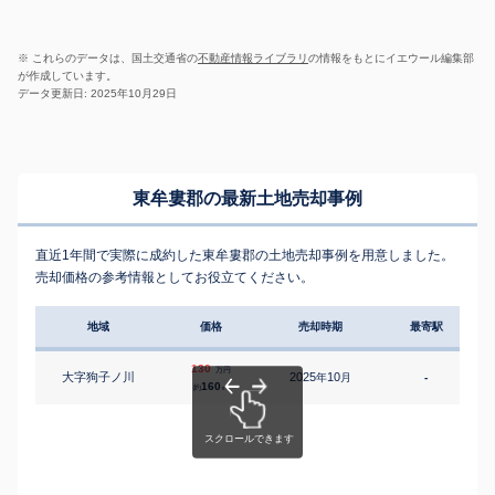
※ これらのデータは、国土交通省の
不動産情報ライブラリ
の情報をもとにイエウール編集部
が作成しています。
データ更新日: 2025年10月29日
東牟婁郡の最新土地売却事例
直近1年間で実際に成約した東牟婁郡の土地売却事例を用意しました。
売却価格の参考情報としてお役立てください。
地域
価格
売却時期
最寄駅
130
万円
大字狗子ノ川
2025
10
年
月
-
160
約
㎡