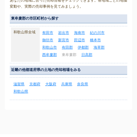
あなたの地域に合った売却情報をチェックできます。各地域ごとの地価
変動や、実際の売却事例を見てみましょう。
東牟婁郡の市区町村から探す
和歌山県全域
有田市
岩出市
海南市
紀の川市
御坊市
新宮市
田辺市
橋本市
和歌山市
有田郡
伊都郡
海草郡
西牟婁郡
東牟婁郡
日高郡
近畿の他都道府県の土地の売却相場をみる
滋賀県
京都府
大阪府
兵庫県
奈良県
和歌山県