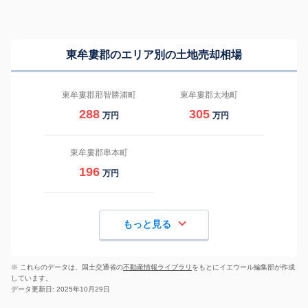
東牟婁郡のエリア別の土地売却相場
東牟婁郡那智勝浦町
東牟婁郡太地町
288
305
万円
万円
東牟婁郡串本町
196
万円
もっと見る
※ これらのデータは、国土交通省の
不動産情報ライブラリ
をもとにイエウール編集部が作成
しています。
データ更新日: 2025年10月29日