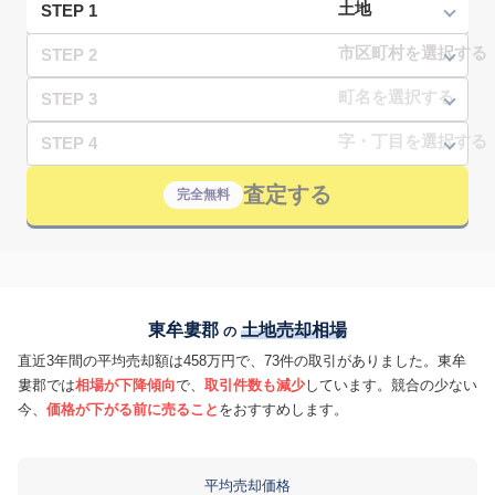
STEP 1
STEP 2
STEP 3
STEP 4
査定する
完全無料
東牟婁郡
土地売却相場
の
直近3年間の平均売却額は458万円で、73件の取引がありました。東牟
婁郡では
相場が下降傾向
で、
取引件数も減少
しています。競合の少ない
今、
価格が下がる前に売ること
をおすすめします。
平均売却価格