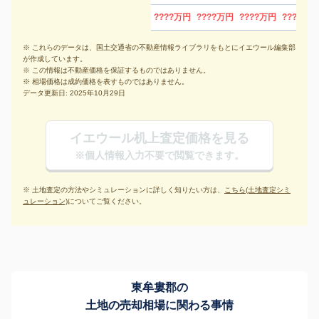
????万円
????万円
????万円
????万円
※ これらのデータは、国土交通省の不動産情報ライブラリをもとにイエウール編集部
が作成しています。
※ この情報は不動産価格を保証するものではありません。
※ 相場価格は成約価格を表すものではありません。
データ更新日: 2025年10月29日
イエウール机上査定価格を見る
※個人情報入力不要で閲覧できます。
※ 土地査定の方法やシミュレーションに詳しく知りたい方は、
こちら(土地査定シミ
ュレーション)
についてご覧ください。
東牟婁郡の
土地の売却相場に関わる事情