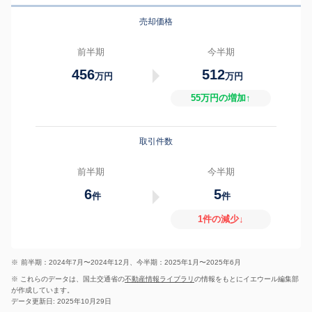
売却価格
前半期
今半期
456
512
万円
万円
55万円の増加↑
取引件数
前半期
今半期
6
5
件
件
1件の減少↓
※
前半期：2024年7月〜2024年12月、今半期：2025年1月〜2025年6月
※ これらのデータは、国土交通省の
不動産情報ライブラリ
の情報をもとにイエウール編集部
が作成しています。
データ更新日: 2025年10月29日