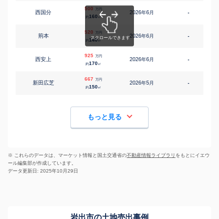
500
万円
西国分
2026
6
年
月
-
1
160
約
㎡
520
万円
荊本
2026
6
年
月
-
1
140
約
㎡
925
万円
西安上
2026
6
年
月
-
1
170
約
㎡
667
万円
新田広芝
2026
5
年
月
-
1
150
約
㎡
もっと見る
※ これらのデータは、マーケット情報と国土交通省の
不動産情報ライブラリ
をもとにイエウ
ール編集部が作成しています。
データ更新日: 2025年10月29日
岩出市の土地売出事例