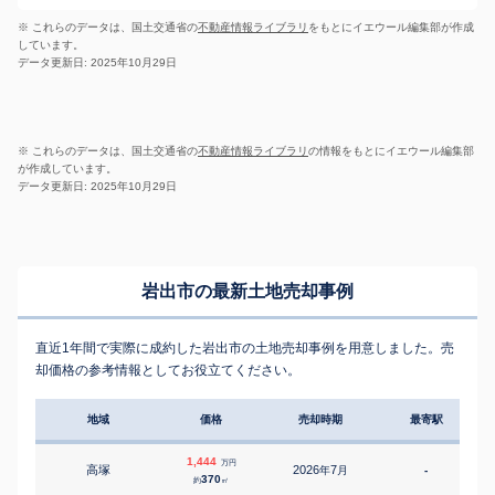
※ これらのデータは、国土交通省の
不動産情報ライブラリ
をもとにイエウール編集部が作成
しています。
データ更新日: 2025年10月29日
※ これらのデータは、国土交通省の
不動産情報ライブラリ
の情報をもとにイエウール編集部
が作成しています。
データ更新日: 2025年10月29日
岩出市の最新土地売却事例
直近1年間で実際に成約した岩出市の土地売却事例を用意しました。売
却価格の参考情報としてお役立てください。
地域
価格
売却時期
最寄駅
1,444
万円
高塚
2026
7
年
月
-
1
370
約
㎡