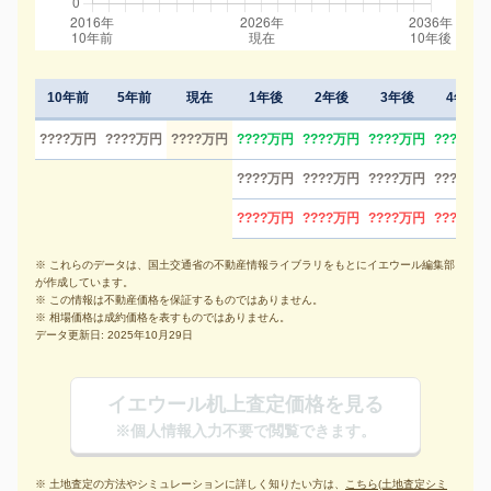
10年前
5年前
現在
1年後
2年後
3年後
4年後
????万円
????万円
????万円
????万円
????万円
????万円
????万円
????万円
????万円
????万円
????万円
????万円
????万円
????万円
????万円
※ これらのデータは、国土交通省の不動産情報ライブラリをもとにイエウール編集部
が作成しています。
※ この情報は不動産価格を保証するものではありません。
※ 相場価格は成約価格を表すものではありません。
データ更新日: 2025年10月29日
イエウール机上査定価格を見る
※個人情報入力不要で閲覧できます。
※ 土地査定の方法やシミュレーションに詳しく知りたい方は、
こちら(土地査定シミ