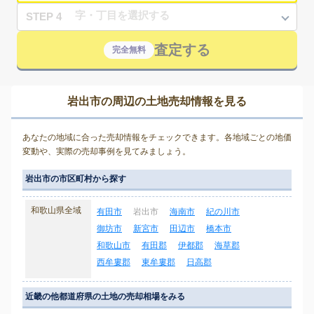
STEP 4
査定する
完全無料
岩出市の周辺の土地売却情報を見る
あなたの地域に合った売却情報をチェックできます。各地域ごとの地価
変動や、実際の売却事例を見てみましょう。
岩出市の市区町村から探す
和歌山県全域
有田市
岩出市
海南市
紀の川市
御坊市
新宮市
田辺市
橋本市
和歌山市
有田郡
伊都郡
海草郡
西牟婁郡
東牟婁郡
日高郡
近畿の他都道府県の土地の売却相場をみる