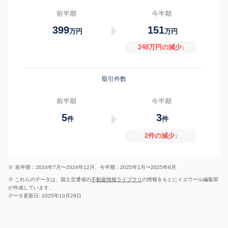
前半期
今半期
399
151
万円
万円
248万円の減少↓
取引件数
前半期
今半期
5
3
件
件
2件の減少↓
※
前半期：2024年7月〜2024年12月、今半期：2025年1月〜2025年6月
※ これらのデータは、国土交通省の
不動産情報ライブラリ
の情報をもとにイエウール編集部
が作成しています。
データ更新日: 2025年10月29日