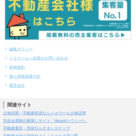
編集ポリシー
イエウールへ加盟のお問い合わせ
利用規約
個人情報保護方針
運営会社
関連サイト
土地活用・不動産投資ならイエウール土地活用
完全会員制の家探しサイト「Housii(ハウシー)」
不動産査定・売却ならすまいステップ
不動産会社の評判サイト｜おうちの語り部