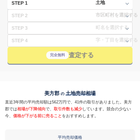
STEP 1
STEP 2
STEP 3
STEP 4
査定する
完全無料
美方郡
土地売却相場
の
直近3年間の平均売却額は562万円で、41件の取引がありました。美方
郡では
相場が下降傾向
で、
取引件数も減少
しています。競合の少ない
今、
価格が下がる前に売ること
をおすすめします。
平均売却価格