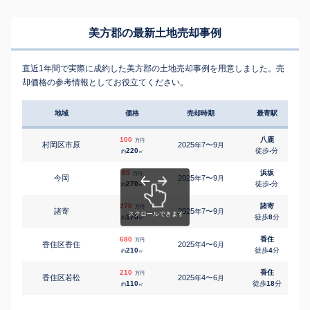
美方郡の最新土地売却事例
直近1年間で実際に成約した美方郡の土地売却事例を用意しました。売
却価格の参考情報としてお役立てください。
地域
価格
売却時期
最寄駅
100
八鹿
万円
村岡区市原
2025
7〜9
年
月
220
徒歩
-
分
約
㎡
85
浜坂
万円
今岡
2025
7〜9
年
月
270
徒歩
-
分
約
㎡
270
諸寄
万円
諸寄
2025
7〜9
年
月
170
徒歩
8
分
約
㎡
680
香住
万円
香住区香住
2025
4〜6
年
月
1
210
徒歩
4
分
約
㎡
210
香住
万円
香住区若松
2025
4〜6
年
月
110
徒歩
18
分
約
㎡