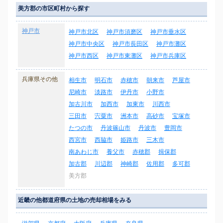
美方郡の市区町村から探す
神戸市
神戸市北区
神戸市須磨区
神戸市垂水区
神戸市中央区
神戸市長田区
神戸市灘区
神戸市西区
神戸市東灘区
神戸市兵庫区
兵庫県その他
相生市
明石市
赤穂市
朝来市
芦屋市
尼崎市
淡路市
伊丹市
小野市
加古川市
加西市
加東市
川西市
三田市
宍粟市
洲本市
高砂市
宝塚市
たつの市
丹波篠山市
丹波市
豊岡市
西宮市
西脇市
姫路市
三木市
南あわじ市
養父市
赤穂郡
揖保郡
加古郡
川辺郡
神崎郡
佐用郡
多可郡
美方郡
近畿の他都道府県の土地の売却相場をみる