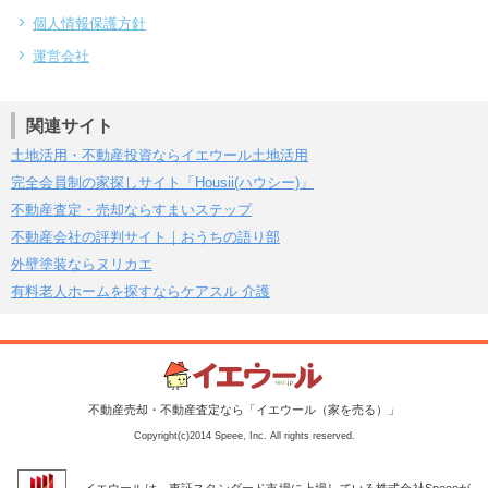
個人情報保護方針
運営会社
関連サイト
土地活用・不動産投資ならイエウール土地活用
完全会員制の家探しサイト「Housii(ハウシー)」
不動産査定・売却ならすまいステップ
不動産会社の評判サイト｜おうちの語り部
外壁塗装ならヌリカエ
有料老人ホームを探すならケアスル 介護
不動産売却・不動産査定なら「イエウール（家を売る）」
Copyright(c)2014 Speee, Inc. All rights reserved.
イエウールは、東証スタンダード市場に上場している株式会社Speeeが