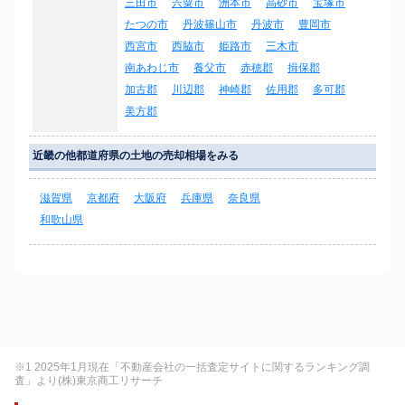
三田市
宍粟市
洲本市
高砂市
宝塚市
たつの市
丹波篠山市
丹波市
豊岡市
西宮市
西脇市
姫路市
三木市
南あわじ市
養父市
赤穂郡
揖保郡
加古郡
川辺郡
神崎郡
佐用郡
多可郡
美方郡
近畿の他都道府県の土地の売却相場をみる
滋賀県
京都府
大阪府
兵庫県
奈良県
和歌山県
※1 2025年1月現在「不動産会社の一括査定サイトに関するランキング調
査」より(株)東京商工リサーチ