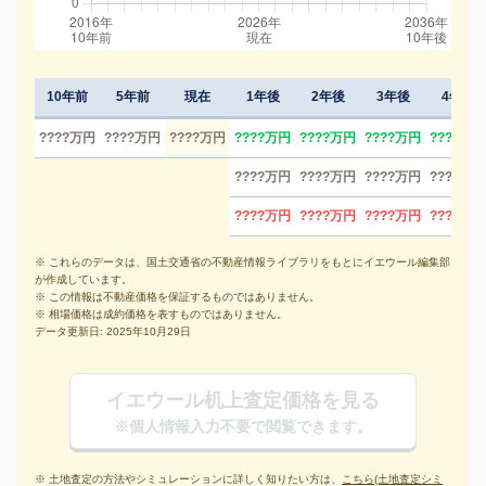
10年前
5年前
現在
1年後
2年後
3年後
4年後
????万円
????万円
????万円
????万円
????万円
????万円
????万円
????万円
????万円
????万円
????万円
????万円
????万円
????万円
????万円
※ これらのデータは、国土交通省の不動産情報ライブラリをもとにイエウール編集部
が作成しています。
※ この情報は不動産価格を保証するものではありません。
※ 相場価格は成約価格を表すものではありません。
データ更新日: 2025年10月29日
イエウール机上査定価格を見る
※個人情報入力不要で閲覧できます。
※ 土地査定の方法やシミュレーションに詳しく知りたい方は、
こちら(土地査定シミ