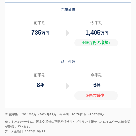
売却価格
前半期
今半期
735
1,405
万円
万円
669万円の増加↑
取引件数
前半期
今半期
8
6
件
件
2件の減少↓
※
前半期：2024年7月〜2024年12月、今半期：2025年1月〜2025年6月
※ これらのデータは、国土交通省の
不動産情報ライブラリ
の情報をもとにイエウール編集部
が作成しています。
データ更新日: 2025年10月29日