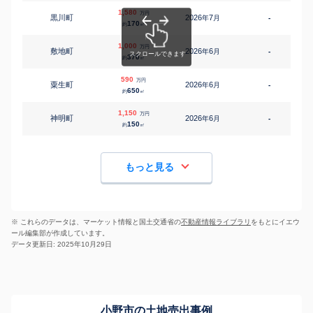
1,580
万円
黒川町
2026
7
年
月
-
3
170
約
㎡
1,000
万円
敷地町
2026
6
年
月
-
370
約
㎡
590
万円
粟生町
2026
6
年
月
-
650
約
㎡
1,150
万円
神明町
2026
6
年
月
-
2
150
約
㎡
もっと見る
※ これらのデータは、マーケット情報と国土交通省の
不動産情報ライブラリ
をもとにイエウ
ール編集部が作成しています。
データ更新日: 2025年10月29日
小野市の土地売出事例