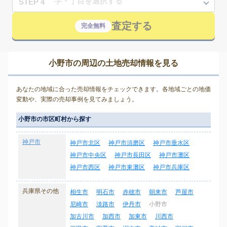
STEP 4
査定する
完全無料
小野市の周辺の土地売却情報を見る
あなたの地域に合った売却情報をチェックできます。各地域ごとの地価
変動や、実際の売却事例を見てみましょう。
小野市の市区町村から探す
神戸市
神戸市北区
神戸市須磨区
神戸市垂水区
神戸市中央区
神戸市長田区
神戸市灘区
神戸市西区
神戸市東灘区
神戸市兵庫区
兵庫県その他
相生市
明石市
赤穂市
朝来市
芦屋市
尼崎市
淡路市
伊丹市
小野市
加古川市
加西市
加東市
川西市