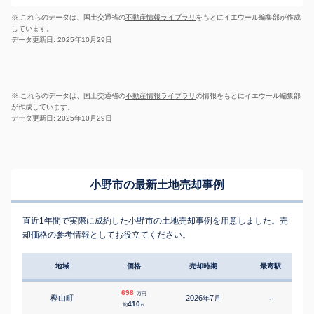
※ これらのデータは、国土交通省の
不動産情報ライブラリ
をもとにイエウール編集部が作成
しています。
データ更新日: 2025年10月29日
※ これらのデータは、国土交通省の
不動産情報ライブラリ
の情報をもとにイエウール編集部
が作成しています。
データ更新日: 2025年10月29日
小野市の最新土地売却事例
直近1年間で実際に成約した小野市の土地売却事例を用意しました。売
却価格の参考情報としてお役立てください。
地域
価格
売却時期
最寄駅
698
万円
樫山町
2026
7
年
月
-
410
約
㎡