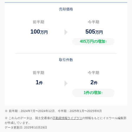
売却価格
前半期
今半期
100
505
万円
万円
405万円の増加↑
取引件数
前半期
今半期
1
2
件
件
1件の増加↑
※
前半期：2024年7月〜2024年12月、今半期：2025年1月〜2025年6月
※ これらのデータは、国土交通省の
不動産情報ライブラリ
の情報をもとにイエウール編集部
が作成しています。
データ更新日: 2025年10月29日