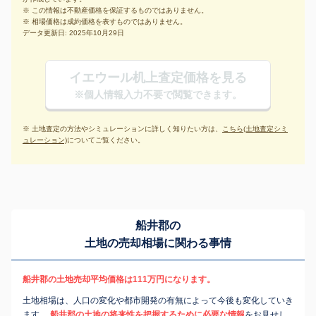
※ この情報は不動産価格を保証するものではありません。
※ 相場価格は成約価格を表すものではありません。
データ更新日: 2025年10月29日
イエウール机上査定価格を見る
※個人情報入力不要で閲覧できます。
※ 土地査定の方法やシミュレーションに詳しく知りたい方は、
こちら(土地査定シミ
ュレーション)
についてご覧ください。
船井郡の
土地の売却相場に関わる事情
船井郡の土地売却平均価格は111万円になります。
土地相場は、人口の変化や都市開発の有無によって今後も変化していき
ます。
船井郡の土地の将来性を把握するために必要な情報
をお見せし