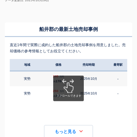
データ更新日: 2025年10月29日
船井郡の最新土地売却事例
直近1年間で実際に成約した船井郡の土地売却事例を用意しました。売
却価格の参考情報としてお役立てください。
地域
価格
売却時期
最寄駅
140
万円
実勢
2025
10
年
月
-
170
約
㎡
250
万円
実勢
2025
10
年
月
-
380
約
㎡
もっと見る