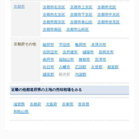
京都市
京都市右京区
京都市上京区
京都市北区
京都市左京区
京都市下京区
京都市中京区
京都市西京区
京都市東山区
京都市伏見区
京都市南区
京都市山科区
京都府その他
綾部市
宇治市
亀岡市
木津川市
京田辺市
京丹後市
城陽市
長岡京市
南丹市
福知山市
舞鶴市
宮津市
向日市
八幡市
乙訓郡
久世郡
相楽郡
綴喜郡
船井郡
与謝郡
近畿の他都道府県の土地の売却相場をみる
滋賀県
京都府
大阪府
兵庫県
奈良県
和歌山県