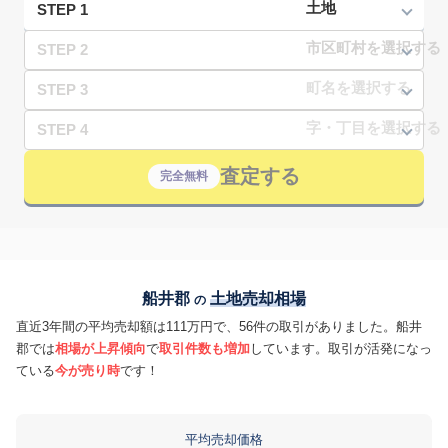
STEP 1
STEP 2
STEP 3
STEP 4
査定する
完全無料
船井郡
土地売却相場
の
直近3年間の平均売却額は111万円で、56件の取引がありました。船井
郡では
相場が上昇傾向
で
取引件数も増加
しています。取引が活発になっ
ている
今が売り時
です！
平均売却価格