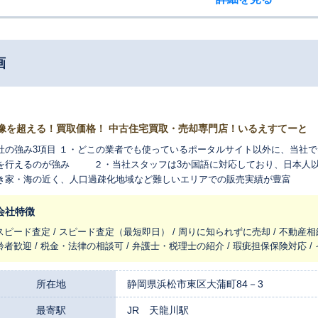
画
像を超える！買取価格！ 中古住宅買取・売却専門店！いるえすてーと
・どこの業者でも使っているポータルサイト以外に、当社では現代ツールを駆使したSNSによる独自販
を行えるのが強み ２・当社スタッフは3か国語に対応しており、日本人以外
き家・海の近く、人口過疎化地域など難しいエリアでの販売実績が豊富
会社特徴
スピード査定 / スピード査定（最短即日） / 周りに知られずに売却 / 不動産相
齢者歓迎 / 税金・法律の相談可 / 弁護士・税理士の紹介 / 瑕疵担保保険対応 
所在地
静岡県浜松市東区大蒲町84－3
最寄駅
JR 天龍川駅