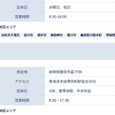
定休日
水曜日、祝日
営業時間
8:30-18:00
対応エリア
浜松市天竜区
掛川市
袋井市
御前崎市
菊川市
榛原郡川根本町
周智
所在地
静岡県磐田市森下89
アクセス
東海道本線豊田町駅徒歩20分
定休日
GW、夏季休暇、年末年始
営業時間
8:30～17:30
対応エリア