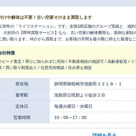
付けや解体は不要！古い空家そのまま買取します
立30年の「ライフステーション」です。全国185店舗のグループ実績と、成約
。 大好評の【即時買取サービス】なら、古い空家の解体費用も、面倒な家財
に買い取ります。仲介から買取まで、お客様の手間を最小限に抑えた最適な
会社特徴
スピード査定 / 周りに知られずに売却 / 不動産相続の相談可 / 高齢者歓迎 /
談 / 買い取り制度あり / 任意売却相談 / 住み替え相談
所在地
静岡県御前崎市池新田３２１８－１
最寄駅
池新田公民館より徒歩２分
定休日
毎週火曜日・水曜日
営業時間
10：00～17：00
詳細を見る