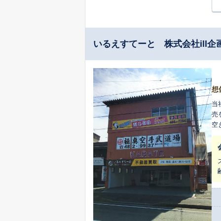
いるえすてーと 株式会社ill企
想
当社の強み3項目 １
売
空