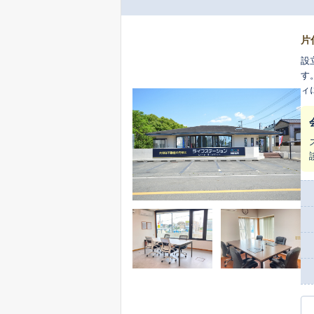
片
設
す
ィ