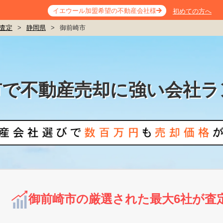
イエウール加盟希望の不動産会社様
初めての方へ
査定
>
静岡県
>
御前崎市
市で不動産売却に強い会社ラ
御前崎市の厳選された最大6社が査