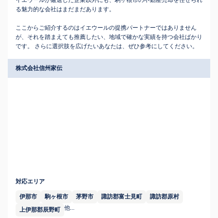
イエウールが厳選した企業以外にも、駒ヶ根市の不動産売却を任せられ
る魅力的な会社はまだまだあります。
ここからご紹介するのはイエウールの提携パートナーではありません
が、それを踏まえても推薦したい、地域で確かな実績を持つ会社ばかり
です。 さらに選択肢を広げたいあなたは、ぜひ参考にしてください。
株式会社信州家伝
対応エリア
伊那市
駒ヶ根市
茅野市
諏訪郡富士見町
諏訪郡原村
他...
上伊那郡辰野町