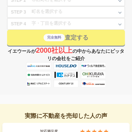
STEP 2
STEP 3
STEP 4
査定する
完全無料
2000社以上
イエウールが
の中からあなたにピッタ
リの会社をご紹介
実際に不動産を売却した人の声
対応満足度