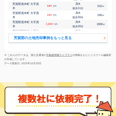
芳賀郡茂木町 大字茂
茂木
680
510
㎡
万円
木
11
徒歩
分
芳賀郡茂木町 大字茂
茂木
220
240
㎡
万円
木
20
徒歩
分
芳賀郡茂木町 大字茂
茂木
1,600
1800
㎡
万円
木
20
徒歩
分
芳賀郡芳賀町 大字祖
市塙
800
700
㎡
万円
母井
-
徒歩
分
芳賀郡の土地売却事例をもっと見る
芳賀郡芳賀町 大字祖
市塙
2,000
-
㎡
万円
母井
-
徒歩
分
芳賀郡芳賀町 大字西
多田羅
470
-
㎡
万円
高橋
-
徒歩
分
※ これらのデータは、国土交通省の
不動産情報ライブラリ
の情報をもとにイエウール編集部
芳賀郡芳賀町 大字西
多田羅
が作成しています。
800
680
㎡
万円
水沼
-
徒歩
分
データ更新日: 2025年10月29日
芳賀郡芳賀町 大字東
宇都宮
1,700
500
㎡
万円
水沼
-
徒歩
分
芳賀郡芳賀町 祖母井
多田羅
1,000
300
㎡
万円
南
-
徒歩
分