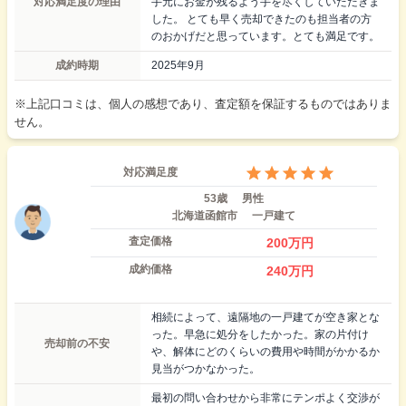
対応満足度の理由
手元にお金が残るよう手を尽くしていただきま
した。 とても早く売却できたのも担当者の方
のおかげだと思っています。とても満足です。
成約時期
2025年9月
※上記口コミは、個人の感想であり、査定額を保証するものではありま
せん。
対応満足度
53歳
男性
北海道函館市
一戸建て
査定価格
200
万円
成約価格
240
万円
相続によって、遠隔地の一戸建てが空き家とな
った。早急に処分をしたかった。家の片付け
売却前の不安
や、解体にどのくらいの費用や時間がかかるか
見当がつかなかった。
最初の問い合わせから非常にテンポよく交渉が