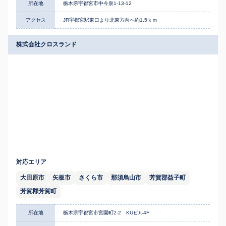
所在地
栃木県宇都宮市中今泉1-13-12
アクセス
JR宇都宮駅東口より北東方向へ約1.5ｋｍ
株式会社クロスランド
対応エリア
大田原市
矢板市
さくら市
那須烏山市
芳賀郡益子町
芳賀郡芳賀町
所在地
栃木県宇都宮市宮園町2-2 KUビル4F