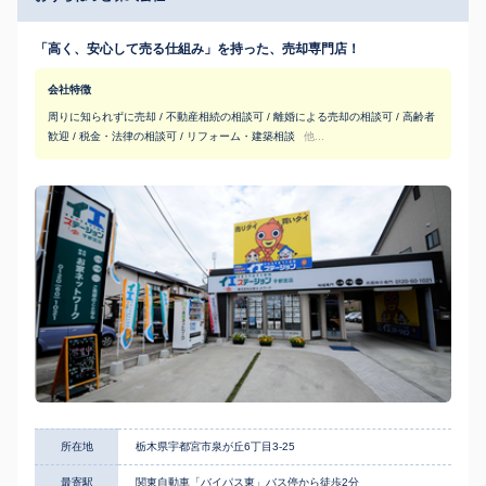
「⾼く、安⼼して売る仕組み」を持った、売却専門店！
会社特徴
周りに知られずに売却 / 不動産相続の相談可 / 離婚による売却の相談可 / 高齢者
歓迎 / 税金・法律の相談可 / リフォーム・建築相談
他...
所在地
栃木県宇都宮市泉が丘6丁目3-25
最寄駅
関東自動車「バイパス東」バス停から徒歩2分