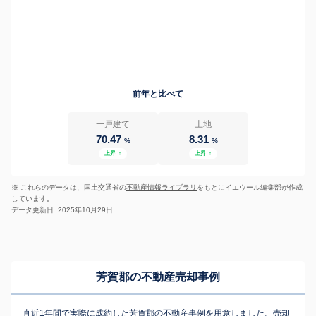
前年と比べて
一戸建て
土地
70.47
8.31
%
%
上昇
↑
上昇
↑
※ これらのデータは、国土交通省の
不動産情報ライブラリ
をもとにイエウール編集部が作成
しています。
データ更新日: 2025年10月29日
芳賀郡の不動産売却事例
直近1年間で実際に成約した芳賀郡の不動産事例を用意しました。売却