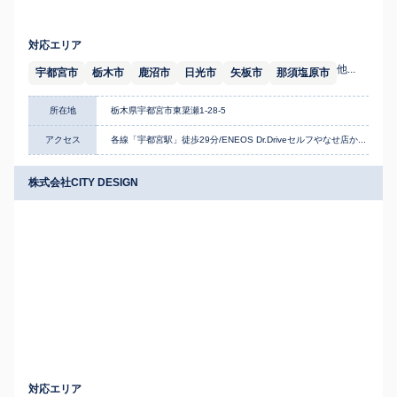
対応エリア
他...
宇都宮市
栃木市
鹿沼市
日光市
矢板市
那須塩原市
所在地
栃木県宇都宮市東簗瀬1-28-5
アクセス
各線「宇都宮駅」徒歩29分/ENEOS Dr.Driveセルフやなせ店か...
株式会社CITY DESIGN
対応エリア