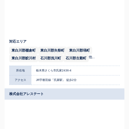
対応エリア
東白川郡棚倉町
東白川郡矢祭町
東白川郡塙町
他...
東白川郡鮫川村
石川郡浅川町
石川郡古殿町
所在地
栃木県さくら市氏家2436-4
アクセス
JR宇都宮線「氏家駅」 徒歩2分
株式会社アレステート