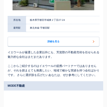
所在地
栃木県宇都宮市城東２丁目27-24
最寄駅
東北本線 宇都宮駅
詳細を見る
イエウールが厳選した企業以外にも、芳賀郡の不動産売却を任せられる
魅力的な会社はまだまだあります。
ここからご紹介するのはイエウールの提携パートナーではありません
が、それを踏まえても推薦したい、地域で確かな実績を持つ会社ばかり
です。 さらに選択肢を広げたいあなたは、ぜひ参考にしてください。
MODE不動産