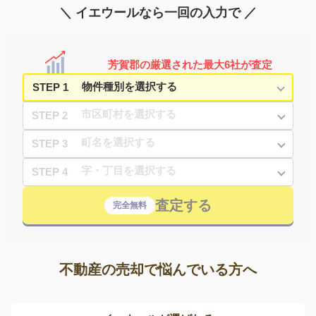
＼ イエウールなら一回の入力で ／
芳賀郡の厳選された最大6社が査定
STEP 1
STEP 2
STEP 3
STEP 4
査定する
完全無料
不動産の売却で悩んでいる方へ