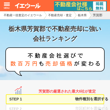
芳賀郡
不動産一括査定のイエウール
不動産売却・査定
栃木県
イエウール加盟希望の不動産会社様
栃木県芳賀郡で不動産売却に強い
初めての方へ
会社ランキング
不動産売却の流れ
不動産の売却・一括査定
家査定シミュレーター
お問い合わせ
芳賀郡の厳選された最大6社が査定
STEP 1
STEP 2