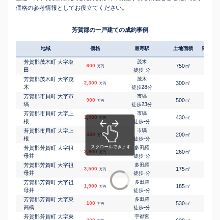
価格の参考情報としてお役立てください。
芳賀郡の一戸建ての成約事例
地域
価格
最寄駅
土地面積
延床面
芳賀郡茂木町 大字塩
茂木
㎡
㎡
600
750
115
万円
田
-
徒歩
分
芳賀郡茂木町 大字茂
茂木
㎡
㎡
2,300
300
95
万円
木
28
徒歩
分
芳賀郡市貝町 大字市
市塙
㎡
㎡
900
500
200
万円
塙
23
徒歩
分
芳賀郡市貝町 大字上
市塙
㎡
㎡
3,400
430
90
万円
根
-
徒歩
分
芳賀郡市貝町 大字上
市塙
㎡
㎡
430
200
115
万円
根
-
徒歩
分
芳賀郡芳賀町 大字祖
多田羅
㎡
㎡
2,900
260
130
万円
母井
-
徒歩
分
芳賀郡芳賀町 大字祖
多田羅
㎡
㎡
3,500
175
100
万円
母井
-
徒歩
分
芳賀郡芳賀町 大字祖
多田羅
㎡
㎡
1,900
185
80
万円
母井
-
徒歩
分
芳賀郡芳賀町 大字東
多田羅
㎡
㎡
100
530
105
万円
高橋
-
徒歩
分
芳賀郡芳賀町 大字東
宇都宮