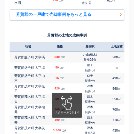
㎡
㎡
230
620
85
万円
水沼
-
徒歩
分
芳賀郡の一戸建て売却事例をもっと見る
芳賀郡の土地の成約事例
地域
価格
最寄駅
土地面積
北山(栃木)
芳賀郡益子町 大字塙
630
280
㎡
万円
26
徒歩
分
益子
芳賀郡益子町 大字塙
50
-
㎡
万円
-
徒歩
分
芳賀郡益子町 大字山
益子
15
490
㎡
万円
本
-
徒歩
分
芳賀郡茂木町 大字塩
茂木
420
560
㎡
万円
田
-
徒歩
分
芳賀郡茂木町 大字塩
茂木
50
550
㎡
万円
田
-
徒歩
分
芳賀郡茂木町 大字増
茂木
100
700
㎡
万円
井
-
徒歩
分
芳賀郡茂木町 大字増
茂木
100
710
㎡
万円
井
-
徒歩
分
芳賀郡茂木町 大字茂
茂木
3,800
430
㎡
万円
木
3
徒歩
分