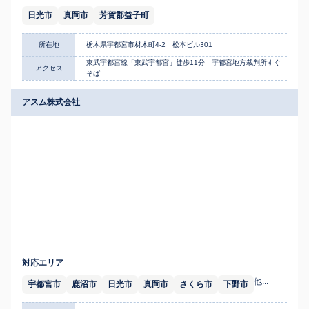
日光市
真岡市
芳賀郡益子町
所在地
栃木県宇都宮市材木町4-2 松本ビル301
東武宇都宮線「東武宇都宮」徒歩11分 宇都宮地方裁判所すぐ
アクセス
そば
アスム株式会社
対応エリア
他...
宇都宮市
鹿沼市
日光市
真岡市
さくら市
下野市