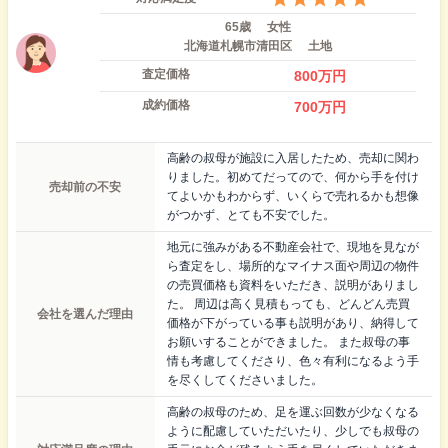
65歳
女性
北海道札幌市清田区
土地
査定価格
800
万円
成約価格
700
万円
高齢の叔母が施設に入居したため、売却に関わ
りました。初めてだってので、何から手を付け
売却前の不安
てよいかもわからず、いくらで売れるかも想像
がつかず、とても不安でした。
地元に強みがある不動産会社で、現地を見なが
ら査定をし、場所的なマイナス面や周辺の物件
の売買価格も資料をいただき、説明がありまし
た。 周辺は高く見積もっても、どんどん売買
会社を選んだ理由
価格が下がっている事も説明があり、納得して
お願いすることができました。 また叔母の事
情も考慮してくださり、色々有利になるよう手
を尽くしてくださいました。
高齢の叔母のため、足を運ぶ回数が少なくなる
ように配慮していただいたり、少しでも叔母の