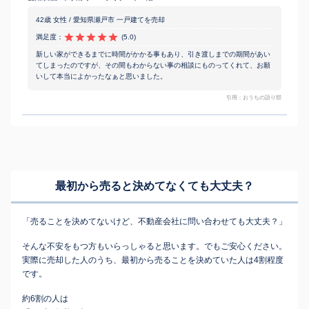
42歳 女性 / 愛知県瀬戸市 一戸建てを売却
満足度：
(5.0)
新しい家ができるまでに時間がかかる事もあり、引き渡しまでの期間があい
てしまったのですが、その間もわからない事の相談にものってくれて、お願
いして本当によかったなぁと思いました。
引用：おうちの語り部
最初から売ると決めてなくても
大丈夫？
「売ることを決めてないけど、不動産会社に問い合わせても大丈夫？」
そんな不安をもつ方もいらっしゃると思います。でもご安心ください。
実際に売却した人のうち、最初から売ることを決めていた人は4割程度
です。
約6割の人は