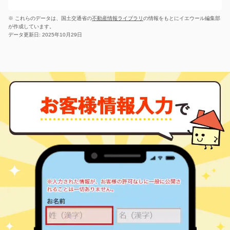
山口(愛知)
塩草町
3,200
920
㎡
万円
-
徒歩
分
※ これらのデータは、国土交通省の
不動産情報ライブラリ
山口(愛知)
の情報をもとにイエウール編集部
塩草町
500
1100
㎡
万円
が作成しています。
-
徒歩
分
データ更新日: 2025年10月29日
中水野
十軒町
1,500
290
㎡
万円
15
徒歩
分
尾張瀬戸
品野町
980
250
㎡
万円
-
徒歩
分