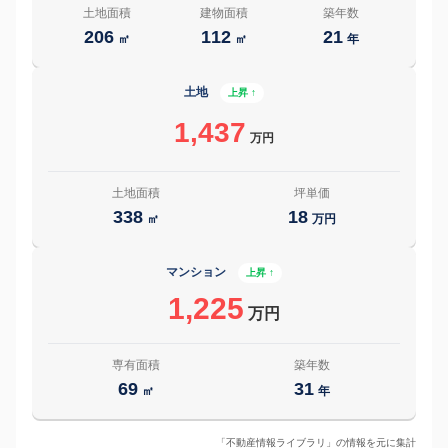
土地面積
建物面積
築年数
206
112
21
㎡
㎡
年
土地
上昇 ↑
1,437
万円
土地面積
坪単価
338
18
㎡
万円
マンション
上昇 ↑
1,225
万円
専有面積
築年数
69
31
㎡
年
「不動産情報ライブラリ」の情報を元に集計