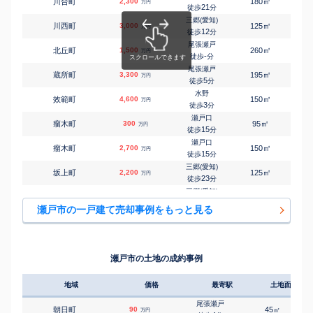
㎡
㎡
川合町
2,300
180
95
万円
21
徒歩
分
三郷(愛知)
㎡
㎡
川西町
3,000
125
95
万円
12
徒歩
分
尾張瀬戸
㎡
㎡
北丘町
1,500
260
125
万円
-
徒歩
分
尾張瀬戸
㎡
㎡
蔵所町
3,300
195
100
万円
5
徒歩
分
水野
㎡
㎡
效範町
4,600
150
140
万円
3
徒歩
分
瀬戸口
㎡
㎡
瘤木町
300
95
70
万円
15
徒歩
分
瀬戸口
㎡
㎡
瘤木町
2,700
150
100
万円
15
徒歩
分
三郷(愛知)
㎡
㎡
坂上町
2,200
125
95
万円
23
徒歩
分
三郷(愛知)
㎡
㎡
坂上町
680
140
150
万円
24
徒歩
分
瀬戸市の一戸建て売却事例をもっと見る
三郷(愛知)
㎡
㎡
坂上町
80
105
75
万円
29
徒歩
分
山口(愛知)
㎡
㎡
塩草町
2,500
270
85
万円
-
徒歩
分
瀬戸市の土地の成約事例
尾張瀬戸
㎡
㎡
品野町
2,800
155
100
万円
-
徒歩
分
地域
価格
最寄駅
土地面積
尾張瀬戸
㎡
㎡
品野町
2,000
260
90
万円
-
徒歩
分
尾張瀬戸
朝日町
90
45
㎡
万円