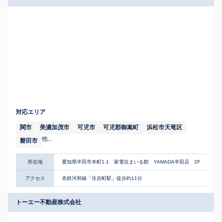
対応エリア
関市
美濃加茂市
可児市
可児郡御嵩町
浜松市天竜区
他...
磐田市
所在地
愛知県半田市本町1-1 家電住まいる館 YAMADA半田店 2F
アクセス
名鉄河和線「住吉町駅」徒歩約11分
トーエー不動産株式会社