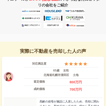
リの会社をご紹介
実際に不動産を売却した人の声
対応満足度
65歳
女性
北海道札幌市清田区
土地
査定価格
800
万円
成約価格
700
万円
高齢の叔母が施設に入居したため、売却に関わ
りました。初めてだってので、何から手を付け