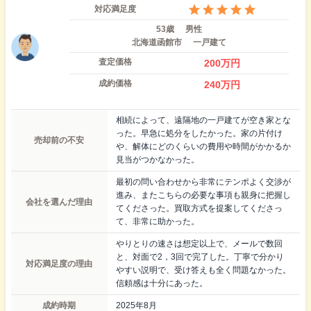
対応満足度
53歳
男性
北海道函館市
一戸建て
査定価格
200
万円
成約価格
240
万円
相続によって、遠隔地の一戸建てが空き家とな
った。早急に処分をしたかった。家の片付け
売却前の不安
や、解体にどのくらいの費用や時間がかかるか
見当がつかなかった。
最初の問い合わせから非常にテンポよく交渉が
進み、またこちらの必要な事項も親身に把握し
会社を選んだ理由
てくださった。買取方式を提案してくださっ
て、非常に助かった。
やりとりの速さは想定以上で、メールで数回
と、対面で2，3回で完了した。丁寧で分かり
対応満足度の理由
やすい説明で、受け答えも全く問題なかった。
信頼感は十分にあった。
成約時期
2025年8月