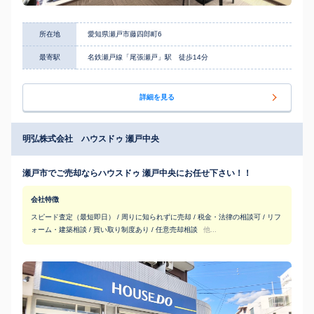
所在地
愛知県瀬戸市藤四郎町6
最寄駅
名鉄瀬戸線「尾張瀬戸」駅 徒歩14分
詳細を見る
明弘株式会社 ハウスドゥ 瀬戸中央
瀬戸市でご売却ならハウスドゥ 瀬戸中央にお任せ下さい！！
会社特徴
スピード査定（最短即日） / 周りに知られずに売却 / 税金・法律の相談可 / リフ
ォーム・建築相談 / 買い取り制度あり / 任意売却相談
他...