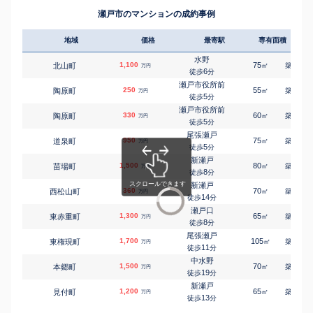
北脇町
2,300
150
㎡
万円
山口(愛知)
7
徒歩
分
㎡
㎡
萩山台
590
155
-
瀬戸市のマンションの成約事例
万円
24
徒歩
分
三郷(愛知)
小坂町
1,600
270
㎡
万円
18
徒歩
分
地域
価格
最寄駅
専有面積
築年
尾張瀬戸
小空町
1,200
170
㎡
万円
-
徒歩
分
水野
1,100
75
30
北山町
㎡
築
年
万円
尾張瀬戸
6
徒歩
分
小空町
1,900
290
㎡
万円
-
徒歩
分
瀬戸市役所前
250
55
51
陶原町
㎡
築
年
万円
尾張瀬戸
5
徒歩
分
小空町
1,400
165
㎡
万円
-
徒歩
分
瀬戸市役所前
330
60
52
陶原町
㎡
築
年
万円
尾張瀬戸
5
徒歩
分
小空町
1,900
1000
㎡
万円
-
徒歩
分
尾張瀬戸
950
75
38
道泉町
㎡
築
年
万円
尾張瀬戸
5
徒歩
分
小空町
1,400
195
㎡
万円
-
徒歩
分
新瀬戸
1,500
80
27
苗場町
㎡
築
年
尾張瀬戸
万円
8
小空町
740
徒歩
分
340
㎡
万円
-
徒歩
分
新瀬戸
360
70
46
西松山町
尾張瀬戸
㎡
築
年
万円
小空町
1,400
14
170
徒歩
分
㎡
万円
-
徒歩
分
瀬戸口
1,300
新瀬戸
65
32
東赤重町
㎡
築
年
万円
さつき台
1,600
195
8
㎡
徒歩
分
万円
21
徒歩
分
尾張瀬戸
尾張瀬戸
1,700
105
26
東権現町
㎡
築
年
万円
塩草町
2,100
380
㎡
11
万円
徒歩
分
-
徒歩
分
中水野
尾張瀬戸
1,500
70
33
本郷町
㎡
築
年
万円
塩草町
1,200
165
㎡
万円
19
徒歩
分
-
徒歩
分
新瀬戸
尾張瀬戸
1,200
65
28
見付町
㎡
築
年
万円
塩草町
1,400
160
㎡
万円
13
徒歩
分
-
徒歩
分