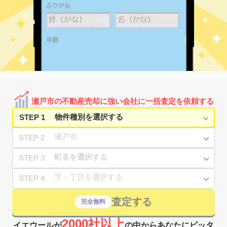
瀬戸市の不動産売却に強い会社に一括査定を依頼する
STEP 1
STEP 2
STEP 3
STEP 4
査定する
完全無料
2000社以上
イエウールが
の中からあなたにピッタ