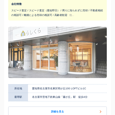
会社特徴
スピード査定 / スピード査定（最短即日） / 周りに知られずに売却 / 不動産相続
の相談可 / 離婚による売却の相談可 / 高齢者歓迎
他...
所在地
愛知県名古屋市名東区明が丘100 LOFTビル1C
最寄駅
名古屋市営地下鉄東山線「藤が丘」駅 徒歩4分
詳細を見る