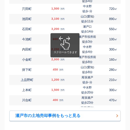
新瀬戸
4
徒歩
分
㎡
㎡
水南町
400
120
90
万円
4
徒歩
分
中水野
穴田町
1,500
720
㎡
万円
新瀬戸
-
徒歩
分
㎡
㎡
水南町
940
150
125
万円
5
徒歩
分
山口(愛知)
池田町
3,100
890
㎡
万円
尾張瀬戸
11
徒歩
分
㎡
㎡
末広町
350
100
120
万円
6
徒歩
分
瀬戸口
石田町
3,200
550
㎡
万円
尾張瀬戸
14
徒歩
分
㎡
㎡
背戸側町
2,500
145
115
万円
9
徒歩
分
瀬戸市役所前
今池町
600
100
㎡
万円
尾張瀬戸
3
徒歩
分
㎡
㎡
仲切町
25
80
35
万円
8
徒歩
分
中水野
内田町
2,200
300
㎡
万円
中水野
4
徒歩
分
㎡
㎡
中水野町
2,800
220
115
万円
11
徒歩
分
瀬戸市役所前
小金町
2,000
160
㎡
万円
山口(愛知)
8
徒歩
分
㎡
㎡
西窯町
750
185
-
万円
-
徒歩
分
山口(愛知)
掛下町
450
280
㎡
万円
尾張瀬戸
8
徒歩
分
㎡
㎡
西郷町
500
65
60
万円
12
徒歩
分
尾張瀬戸
上品野町
1,200
210
㎡
万円
尾張瀬戸
-
徒歩
分
㎡
㎡
西谷町
3,300
470
160
万円
3
徒歩
分
中水野
上本町
1,500
300
㎡
万円
新瀬戸
20
徒歩
分
㎡
㎡
西松山町
890
170
115
万円
6
徒歩
分
尾張瀬戸
川合町
400
470
㎡
万円
中水野
23
徒歩
分
㎡
㎡
はぎの台
3,100
155
100
万円
18
徒歩
分
三郷(愛知)
川西町
4,200
460
㎡
万円
尾張瀬戸
14
徒歩
分
㎡
㎡
萩山台
1,400
230
95
瀬戸市の土地売却事例をもっと見る
万円
29
徒歩
分
三郷(愛知)
川西町
3,500
390
㎡
万円
山口(愛知)
15
徒歩
分
㎡
㎡
萩山台
50
165
115
万円
21
徒歩
分
水野