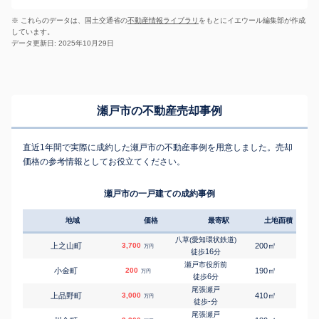
※ これらのデータは、国土交通省の
不動産情報ライブラリ
をもとにイエウール編集部が作成
しています。
データ更新日: 2025年10月29日
瀬戸市の不動産売却事例
直近1年間で実際に成約した瀬戸市の不動産事例を用意しました。売却
価格の参考情報としてお役立てください。
瀬戸市の一戸建ての成約事例
地域
価格
最寄駅
土地面積
延床
八草(愛知環状鉄道)
㎡
㎡
上之山町
3,700
200
110
万円
16
徒歩
分
瀬戸市役所前
㎡
㎡
小金町
200
190
60
万円
6
徒歩
分
尾張瀬戸
㎡
㎡
上品野町
3,000
410
125
万円
-
徒歩
分
尾張瀬戸