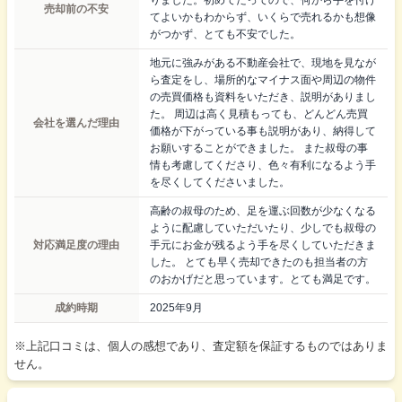
売却前の不安
てよいかもわからず、いくらで売れるかも想像
がつかず、とても不安でした。
地元に強みがある不動産会社で、現地を見なが
ら査定をし、場所的なマイナス面や周辺の物件
の売買価格も資料をいただき、説明がありまし
た。 周辺は高く見積もっても、どんどん売買
会社を選んだ理由
価格が下がっている事も説明があり、納得して
お願いすることができました。 また叔母の事
情も考慮してくださり、色々有利になるよう手
を尽くしてくださいました。
高齢の叔母のため、足を運ぶ回数が少なくなる
ように配慮していただいたり、少しでも叔母の
対応満足度の理由
手元にお金が残るよう手を尽くしていただきま
した。 とても早く売却できたのも担当者の方
のおかげだと思っています。とても満足です。
成約時期
2025年9月
※上記口コミは、個人の感想であり、査定額を保証するものではありま
せん。