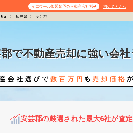
イエウール加盟希望の不動産会社様
初めての方へ
査定
>
広島県
>
安芸郡
芸郡で不動産売却に強い会社
安芸郡の厳選された最大6社が査定