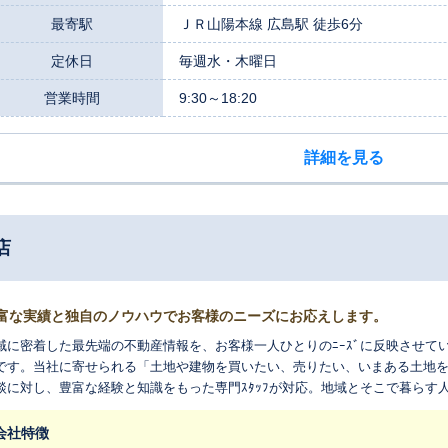
最寄駅
ＪＲ山陽本線 広島駅 徒歩6分
定休日
毎週水・木曜日
営業時間
9:30～18:20
詳細を見る
店
富な実績と独自のノウハウでお客様のニーズにお応えします。
域に密着した最先端の不動産情報を、お客様一人ひとりのﾆｰｽﾞに反映させて
です。当社に寄せられる「土地や建物を買いたい、売りたい、いまある土地
談に対し、豊富な経験と知識をもった専門ｽﾀｯﾌが対応。地域とそこで暮らす
して提案します。
会社特徴