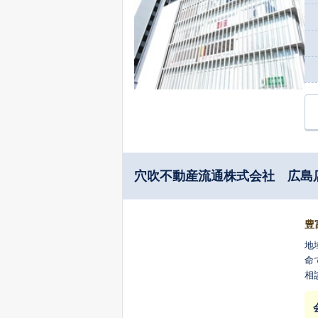
穴吹不動産流通株式会社 広島
豊
地
命
相
に