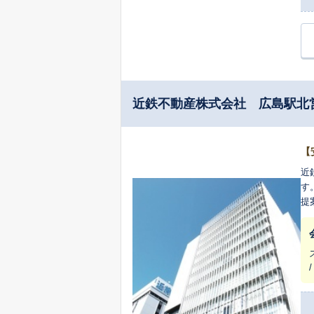
近鉄不動産株式会社 広島駅北
【
近
す
提
き