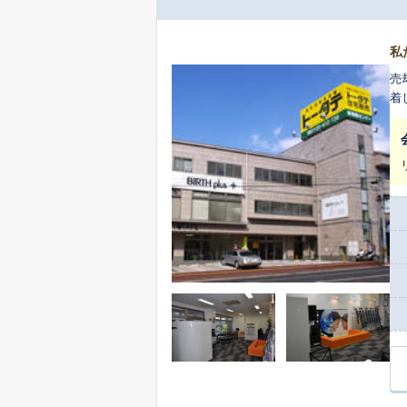
私
売
着