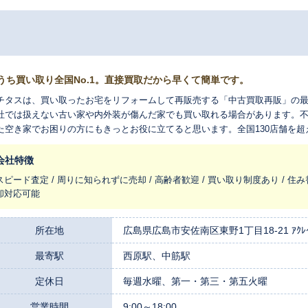
うち買い取り全国No.1。直接買取だから早くて簡単です。
チタスは、買い取ったお宅をリフォームして再販売する「中古買取再販」の
社では扱えない古い家や内外装が傷んだ家でも買い取れる場合があります。
た空き家でお困りの方にもきっとお役に立てると思います。全国130店舗を
れ変わらせ、長く住みつなぐお手伝いをさせてください。
会社特徴
スピード査定 / 周りに知られずに売却 / 高齢者歓迎 / 買い取り制度あり / 住み
却対応可能
所在地
広島県広島市安佐南区東野1丁目18-21 ｱｸﾚｲ
最寄駅
西原駅、中筋駅
定休日
毎週水曜、第一・第三・第五火曜
営業時間
9:00～18:00