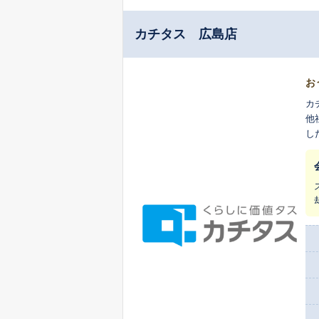
カチタス 広島店
お
カ
他
し
ま