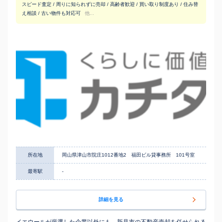
スピード査定 / 周りに知られずに売却 / 高齢者歓迎 / 買い取り制度あり / 住み替
え相談 / 古い物件も対応可
他...
所在地
岡山県津山市院庄1012番地2 福田ビル貸事務所 101号室
最寄駅
-
詳細を見る