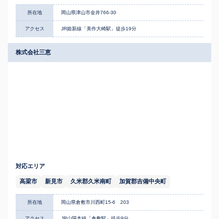
所在地
岡山県津山市金井766-30
アクセス
JR姫新線「美作大崎駅」徒歩19分
株式会社三恵
対応エリア
高梁市
新見市
久米郡久米南町
加賀郡吉備中央町
所在地
岡山県倉敷市川西町15-6 203
アクセス
JR山陽本線「倉敷駅」徒歩9分