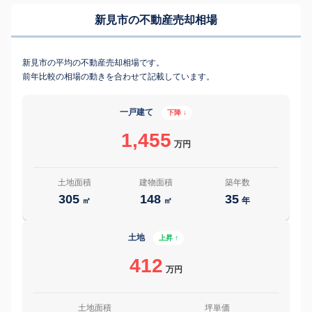
新見市の不動産売却相場
新見市の平均の不動産売却相場です。
前年比較の相場の動きを合わせて記載しています。
一戸建て
下降 ↓
1,455
万円
土地面積
建物面積
築年数
305
148
35
㎡
㎡
年
土地
上昇 ↑
412
万円
土地面積
坪単価