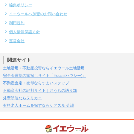
編集ポリシー
イエウールへ加盟のお問い合わせ
利用規約
個人情報保護方針
運営会社
関連サイト
土地活用・不動産投資ならイエウール土地活用
完全会員制の家探しサイト「Housii(ハウシー)」
不動産査定・売却ならすまいステップ
不動産会社の評判サイト｜おうちの語り部
外壁塗装ならヌリカエ
有料老人ホームを探すならケアスル 介護