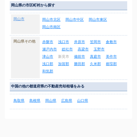
岡山県の市区町村から探す
岡山市
岡山市北区
岡山市中区
岡山市東区
岡山市南区
岡山県その他
赤磐市
浅口市
井原市
笠岡市
倉敷市
瀬戸内市
総社市
高梁市
玉野市
津山市
新見市
備前市
真庭市
美作市
浅口郡
加賀郡
勝田郡
久米郡
都窪郡
和気郡
中国の他の都道府県の不動産売却相場をみる
鳥取県
島根県
岡山県
広島県
山口県