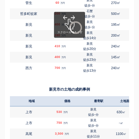
新見
㎡
㎡
菅生
60
270
-
万円
-
徒歩
分
石蟹
㎡
㎡
哲多町蚊家
200
500
60
万円
-
徒歩
分
新見
㎡
㎡
新見
400
195
120
万円
-
徒歩
分
新見
㎡
㎡
新見
280
200
165
万円
14
徒歩
分
新見
㎡
㎡
新見
410
240
110
万円
20
徒歩
分
新見
㎡
㎡
新見
400
145
90
万円
23
徒歩
分
新見
㎡
㎡
西方
700
240
100
万円
13
徒歩
分
新見市の土地の成約事例
地域
価格
最寄駅
土地面積
新見
上市
530
630
㎡
万円
-
徒歩
分
新見
上市
750
-
㎡
万円
-
徒歩
分
新見
高尾
3,500
1100
㎡
万円
11
徒歩
分