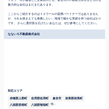
イエウールが厳選した企業以外にも、新見市の不動産売却を任せられる
魅力的な会社はまだまだあります。
ここからご紹介するのはイエウールの提携パートナーではありません
が、それを踏まえても推薦したい、地域で確かな実績を持つ会社ばかり
です。 さらに選択肢を広げたいあなたは、ぜひ参考にしてください。
なないろ不動産株式会社
対応エリア
赤穂郡上郡町
佐用郡佐用町
倉吉市
岩美郡岩美町
他...
八頭郡若桜町
八頭郡智頭町