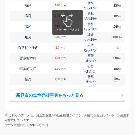
新見
高尾
160
130
㎡
万円
12
徒歩
分
新見
高尾
430
185
㎡
万円
16
徒歩
分
新見
高尾
550
240
㎡
万円
20
徒歩
分
井倉
足見
310
1000
㎡
万円
18
徒歩
分
市岡
哲西町上神代
10
-
㎡
万円
12
徒歩
分
石蟹
哲多町本郷
100
800
㎡
万円
-
徒歩
分
石蟹
哲多町矢戸
170
160
㎡
万円
-
徒歩
分
新見
新見
150
60
㎡
万円
-
徒歩
分
新見
新見
650
170
㎡
万円
18
徒歩
分
新見市の土地売却事例をもっと見る
新見
新見
81
400
㎡
万円
21
徒歩
分
新見
西方
610
290
㎡
万円
-
徒歩
分
※ これらのデータは、国土交通省の
不動産情報ライブラリ
の情報をもとにイエウール編集部
新見
が作成しています。
西方
1,400
210
㎡
万円
2
徒歩
分
データ更新日: 2025年10月29日
新見
西方
1,000
340
㎡
万円
26
徒歩
分