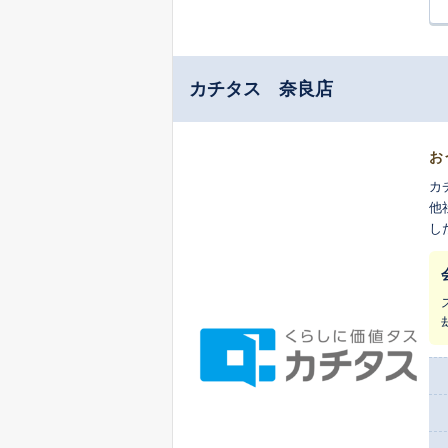
カチタス 奈良店
お
カ
他
し
ま