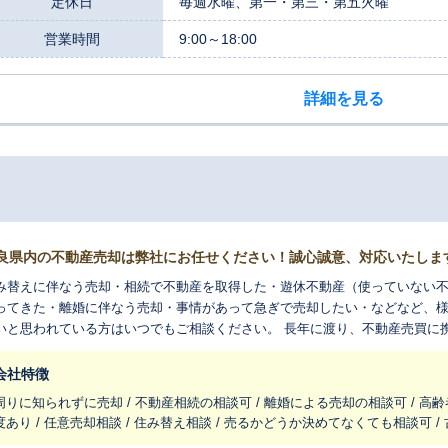
定休日
毎週水曜、第一・第三・第五火曜
営業時間
9:00～18:00
詳細を見る
良県内の不動産売却は弊社にお任せください！誠心誠意、対応いたしま
み替えに伴なう売却・相続で不動産を取得した・遊休不動産（使っていない
ってきた・離婚に伴なう売却・事情があって急ぎで売却したい・などなど、
いと思われている方はいつでもご相談ください。 長年に渡り、不動産売買に
得いただける結果をお出しできるように最善を尽くします。 少し話を聞いて
遠慮なく、お気軽にご連絡お待ちいたしております。 （強引な営業は一切
会社特徴
周りに知られずに売却 / 不動産相続の相談可 / 離婚による売却の相談可 / 高齢
度あり / 任意売却相談 / 住み替え相談 / 売るかどうか決めてなくても相談可 