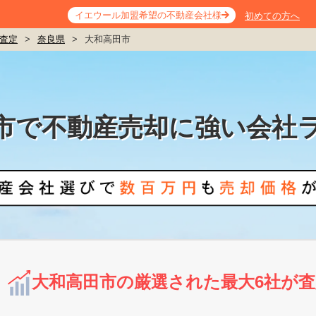
イエウール加盟希望の不動産会社様
初めての方へ
査定
>
奈良県
>
大和高田市
市で不動産売却に強い会社
大和高田市の厳選された最大6社が査