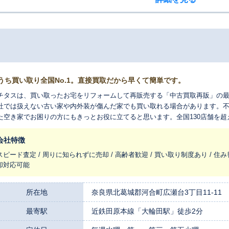
うち買い取り全国No.1。直接買取だから早くて簡単です。
チタスは、買い取ったお宅をリフォームして再販売する「中古買取再販」の
社では扱えない古い家や内外装が傷んだ家でも買い取れる場合があります。
た空き家でお困りの方にもきっとお役に立てると思います。全国130店舗を
れ変わらせ、長く住みつなぐお手伝いをさせてください。
会社特徴
スピード査定 / 周りに知られずに売却 / 高齢者歓迎 / 買い取り制度あり / 住み
却対応可能
所在地
奈良県北葛城郡河合町広瀬台3丁目11-11 
最寄駅
近鉄田原本線「大輪田駅」徒歩2分