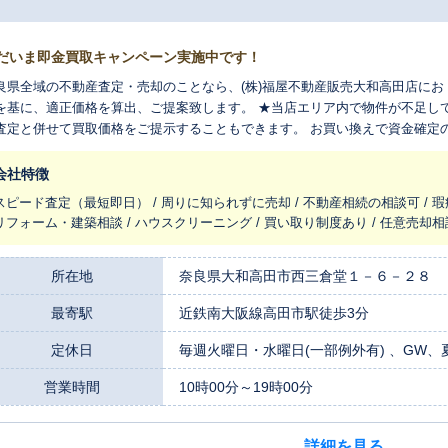
だいま即金買取キャンペーン実施中です！
良県全域の不動産査定・売却のことなら、(株)福屋不動産販売大和高田店にお
を基に、適正価格を算出、ご提案致します。 ★当店エリア内で物件が不足し
査定と併せて買取価格をご提示することもできます。 お買い換えで資金確定
討ください。
会社特徴
スピード査定（最短即日） / 周りに知られずに売却 / 不動産相続の相談可 / 瑕
リフォーム・建築相談 / ハウスクリーニング / 買い取り制度あり / 任意売却相
所在地
奈良県大和高田市西三倉堂１－６－２８
最寄駅
近鉄南大阪線高田市駅徒歩3分
定休日
毎週火曜日・水曜日(一部例外有) 、GW
営業時間
10時00分～19時00分
詳細を見る