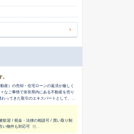
す。
不動産）の売却・住宅ローンの返済が厳しく
様々なご事情で奈良県内にある不動産を売り
携わってきた取引のエキスパートとして、ご
みたい、だけでも結構でございます。どうぞ
しませんので、どうぞご安心ください。）
者歓迎 / 税金・法律の相談可 / 買い取り制
/ 古い物件も対応可
他...