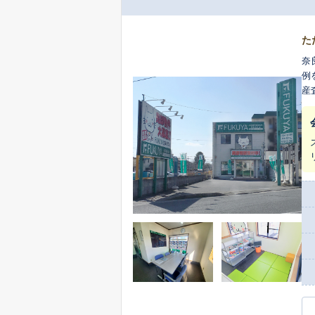
た
奈
例
産
検