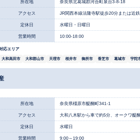
所在地
奈良県北葛城郡河合町泉台3-8-18
アクセス
JR関西本線法隆寺駅徒歩20分または近
定休日
水曜日・日曜日
営業時間
10:00-18:00
対応エリア
大和高田市
大和郡山市
天理市
桜井市
御所市
香芝市
葛城市
宇陀
産
所在地
奈良県橿原市醍醐町341-1
アクセス
大和八木駅から車で約5分、オークワ醍
定休日
水曜日
営業時間
9:00～19:00