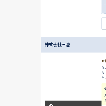
株式会社三恵
奈
住
な
た
納
ご