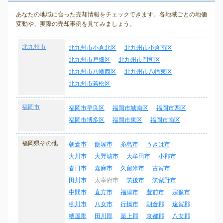
あなたの地域に合った売却情報をチェックできます。各地域ごとの地価
変動や、実際の売却事例を見てみましょう。
北九州市
北九州市小倉北区
北九州市小倉南区
北九州市戸畑区
北九州市門司区
北九州市八幡西区
北九州市八幡東区
北九州市若松区
福岡市
福岡市早良区
福岡市城南区
福岡市西区
福岡市博多区
福岡市東区
福岡市南区
福岡県その他
朝倉市
飯塚市
糸島市
うきは市
大川市
大野城市
大牟田市
小郡市
春日市
嘉麻市
久留米市
古賀市
田川市
太宰府市
筑後市
筑紫野市
中間市
直方市
福津市
豊前市
宗像市
柳川市
八女市
行橋市
朝倉郡
遠賀郡
糟屋郡
田川郡
築上郡
京都郡
八女郡