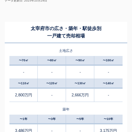
データ更新日: 2025年10月29日
太宰府市の広さ・築年・駅徒歩別
一戸建て売却相場
土地広さ
〜70㎡
〜80㎡
〜90㎡
〜100㎡
-
-
-
-
〜110㎡
〜120㎡
〜130㎡
〜140㎡
2,800万円
-
2,666万円
-
築年
〜1年
〜3年
〜5年
〜10年
3,486万円
-
-
3,175万円