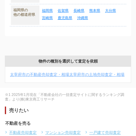
福岡県の
福岡県
佐賀県
長崎県
熊本県
大分県
他の都道府県
宮崎県
鹿児島県
沖縄県
物件の種別を選択して査定を依頼
太宰府市の不動産売却査定・相場
太宰府市の土地売却査定・相場
※1 2025年1月現在「不動産会社の一括査定サイトに関するランキング調
査」より(株)東京商工リサーチ
売りたい
不動産を売る
不動産売却査定
マンション売却査定
一戸建て売却査定