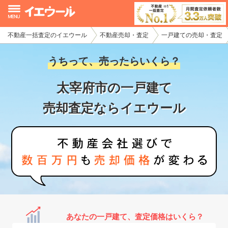
不動産一括査定のイエウール
不動産売却・査定
一戸建ての売却・査定
イエウール加盟希望の不動産会社様
うちって、売ったらいくら？
初めての方へ
太宰府市の一戸建て
不動産売却の流れ
売却査定ならイエウール
不動産の売却・一括査定
家査定シミュレーター
お問い合わせ
あなたの一戸建て、査定価格はいくら？