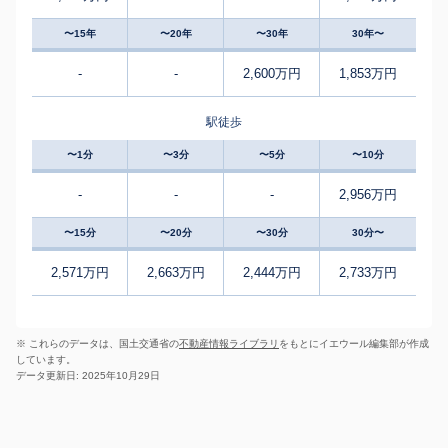
〜15年
〜20年
〜30年
30年〜
-
-
2,600万円
1,853万円
駅徒歩
〜1分
〜3分
〜5分
〜10分
-
-
-
2,956万円
〜15分
〜20分
〜30分
30分〜
2,571万円
2,663万円
2,444万円
2,733万円
※ これらのデータは、国土交通省の
不動産情報ライブラリ
をもとにイエウール編集部が作成
しています。
データ更新日: 2025年10月29日