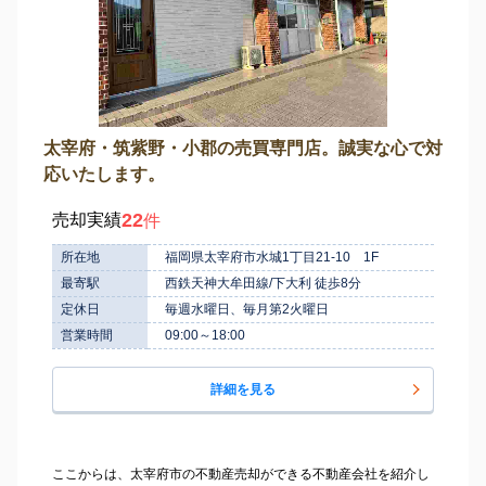
太宰府・筑紫野・小郡の売買専門店。誠実な心で対
応いたします。
22
売却実績
件
所在地
福岡県太宰府市水城1丁目21-10 1F
最寄駅
西鉄天神大牟田線/下大利 徒歩8分
定休日
毎週水曜日、毎月第2火曜日
営業時間
09:00～18:00
詳細を見る
ここからは、太宰府市の不動産売却ができる不動産会社を紹介し