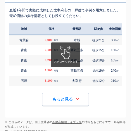
直近1年間で実際に成約した太宰府市の一戸建て事例を用意しました。
売却価格の参考情報としてお役立てください。
地域
価格
最寄駅
駅徒歩
土地面積
延床
青葉台
3,900
水城
21
390
95
徒歩
分
㎡
万円
青山
3,100
西鉄五条
15
130
-
徒歩
分
㎡
万円
青山
3,200
西鉄五条
18
165
115
徒歩
分
㎡
万円
青山
3,900
西鉄五条
19
240
110
徒歩
分
㎡
万円
石坂
3,100
太宰府
12
210
105
徒歩
分
㎡
万円
もっと見る
※ これらのデータは、国土交通省の
不動産情報ライブラリ
の情報をもとにイエウール編集部
が作成しています。