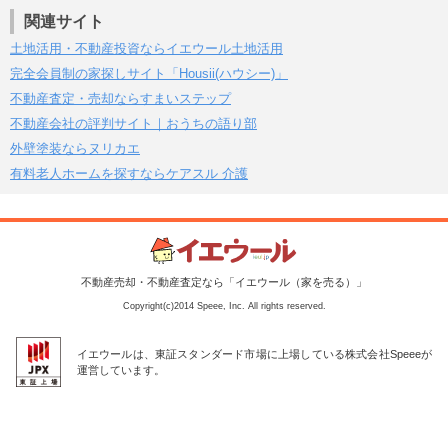
関連サイト
土地活用・不動産投資ならイエウール土地活用
完全会員制の家探しサイト「Housii(ハウシー)」
不動産査定・売却ならすまいステップ
不動産会社の評判サイト｜おうちの語り部
外壁塗装ならヌリカエ
有料老人ホームを探すならケアスル 介護
不動産売却・不動産査定なら「イエウール（家を売る）」
Copyright(c)2014 Speee, Inc. All rights reserved.
イエウールは、東証スタンダード市場に上場している株式会社Speeeが
運営しています。