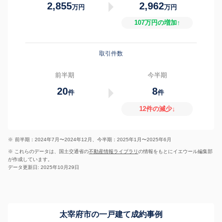
2,855
2,962
万円
万円
107万円の増加↑
取引件数
前半期
今半期
20
8
件
件
12件の減少↓
※
前半期：2024年7月〜2024年12月、今半期：2025年1月〜2025年6月
※ これらのデータは、国土交通省の
不動産情報ライブラリ
の情報をもとにイエウール編集部
が作成しています。
データ更新日: 2025年10月29日
太宰府市の一戸建て成約事例