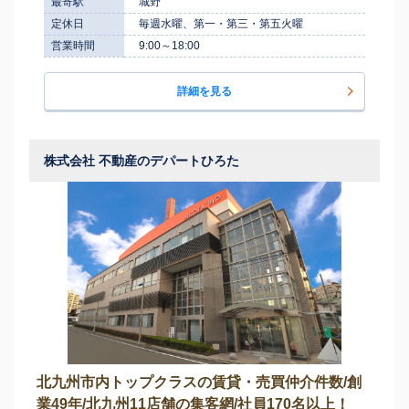
最寄駅
城野
定休日
毎週水曜、第一・第三・第五火曜
営業時間
9:00～18:00
詳細を見る
株式会社 不動産のデパートひろた
北九州市内トップクラスの賃貸・売買仲介件数/創
業49年/北九州11店舗の集客網/社員170名以上！