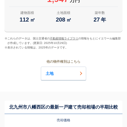
万円
建物面積
土地面積
築年数
112
208
27
㎡
㎡
年
※
これらのデータは、国土交通省の
不動産情報ライブラリ
の情報をもとにイエウール編集部
が作成しています。(更新日: 2025年10月29日)
※
表示されている情報は、2025年のデータです。
他の物件種別はこちら
土地
北九州市八幡西区の最新一戸建て売却相場の半期比較
売却価格