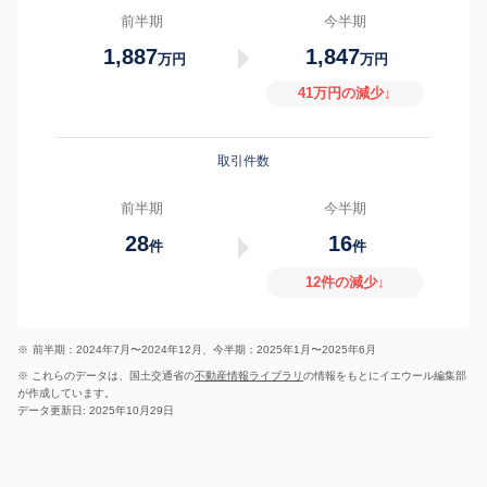
前半期
今半期
1,887
1,847
万円
万円
41万円の減少↓
取引件数
前半期
今半期
28
16
件
件
12件の減少↓
※
前半期：2024年7月〜2024年12月、今半期：2025年1月〜2025年6月
※ これらのデータは、国土交通省の
不動産情報ライブラリ
の情報をもとにイエウール編集部
が作成しています。
データ更新日: 2025年10月29日