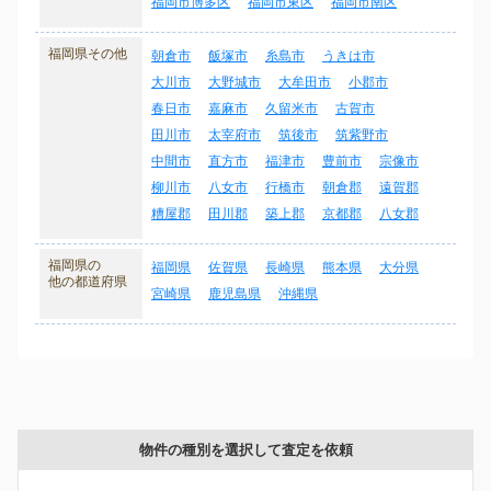
福岡市博多区
福岡市東区
福岡市南区
福岡県その他
朝倉市
飯塚市
糸島市
うきは市
大川市
大野城市
大牟田市
小郡市
春日市
嘉麻市
久留米市
古賀市
田川市
太宰府市
筑後市
筑紫野市
中間市
直方市
福津市
豊前市
宗像市
柳川市
八女市
行橋市
朝倉郡
遠賀郡
糟屋郡
田川郡
築上郡
京都郡
八女郡
福岡県の
福岡県
佐賀県
長崎県
熊本県
大分県
他の都道府県
宮崎県
鹿児島県
沖縄県
物件の種別を選択して査定を依頼