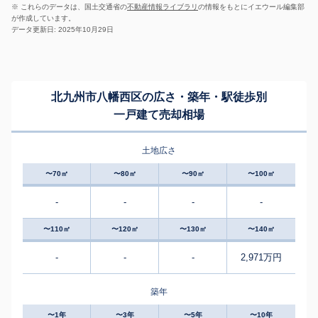
※ これらのデータは、国土交通省の
不動産情報ライブラリ
の情報をもとにイエウール編集部
が作成しています。
データ更新日: 2025年10月29日
北九州市八幡西区の広さ・築年・駅徒歩別
一戸建て売却相場
土地広さ
〜70㎡
〜80㎡
〜90㎡
〜100㎡
-
-
-
-
〜110㎡
〜120㎡
〜130㎡
〜140㎡
-
-
-
2,971万円
築年
〜1年
〜3年
〜5年
〜10年