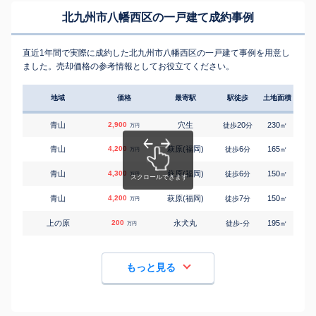
北九州市八幡西区の一戸建て成約事例
直近1年間で実際に成約した北九州市八幡西区の一戸建て事例を用意し
ました。売却価格の参考情報としてお役立てください。
地域
価格
最寄駅
駅徒歩
土地面積
延床
青山
2,900
穴生
20
230
160
徒歩
分
㎡
万円
青山
4,200
萩原(福岡)
6
165
110
徒歩
分
㎡
万円
青山
4,300
萩原(福岡)
6
150
125
徒歩
分
㎡
万円
青山
4,200
萩原(福岡)
7
150
110
徒歩
分
㎡
万円
上の原
200
永犬丸
-
195
95
徒歩
分
㎡
万円
もっと見る