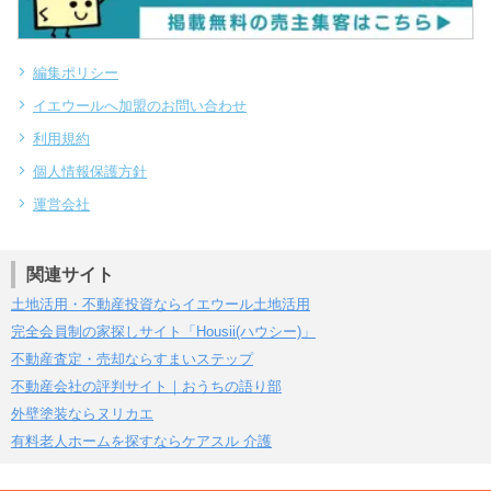
編集ポリシー
イエウールへ加盟のお問い合わせ
利用規約
個人情報保護方針
運営会社
関連サイト
土地活用・不動産投資ならイエウール土地活用
完全会員制の家探しサイト「Housii(ハウシー)」
不動産査定・売却ならすまいステップ
不動産会社の評判サイト｜おうちの語り部
外壁塗装ならヌリカエ
有料老人ホームを探すならケアスル 介護