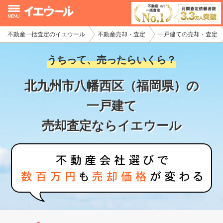
不動産一括査定のイエウール
不動産売却・査定
一戸建ての売却・査定
イエウール加盟希望の不動産会社様
うちって、売ったらいくら？
初めての方へ
北九州市八幡西区（福岡県）の
不動産売却の流れ
一戸建て
不動産の売却・一括査定
売却査定ならイエウール
家査定シミュレーター
お問い合わせ