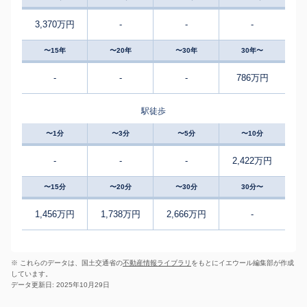
3,370万円
-
-
-
〜15年
〜20年
〜30年
30年〜
-
-
-
786万円
駅徒歩
〜1分
〜3分
〜5分
〜10分
-
-
-
2,422万円
〜15分
〜20分
〜30分
30分〜
1,456万円
1,738万円
2,666万円
-
※ これらのデータは、国土交通省の
不動産情報ライブラリ
をもとにイエウール編集部が作成
しています。
データ更新日: 2025年10月29日