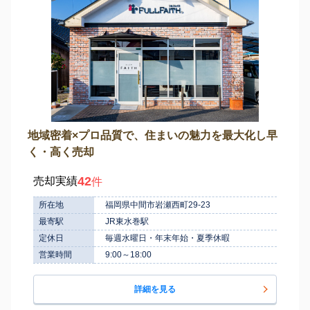
地域密着×プロ品質で、住まいの魅力を最大化し早
く・高く売却
42
売却実績
件
所在地
福岡県中間市岩瀬西町29-23
最寄駅
JR東水巻駅
定休日
毎週水曜日・年末年始・夏季休暇
営業時間
9:00～18:00
詳細を見る