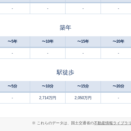
-
-
-
-
野々市(ＩＲ)
5
310
150
徒歩
分
㎡
万円
築年
野々市(ＩＲ)
21
155
85
徒歩
分
㎡
㎡
万円
〜5年
〜10年
〜15年
〜20年
野々市(ＩＲ)
21
155
135
徒歩
分
㎡
万円
-
-
-
-
野々市(北陸)
3
150
115
徒歩
分
㎡
万円
駅徒歩
野々市(ＩＲ)
21
200
110
徒歩
分
㎡
万円
〜5分
〜10分
〜15分
〜20分
野々市工大前
6
370
145
徒歩
分
㎡
-
2,714万円
2,050万円
-
万円
野々市工大前
7
630
160
徒歩
分
㎡
万円
※ これらのデータは、国土交通省の
不動産情報ライブラ