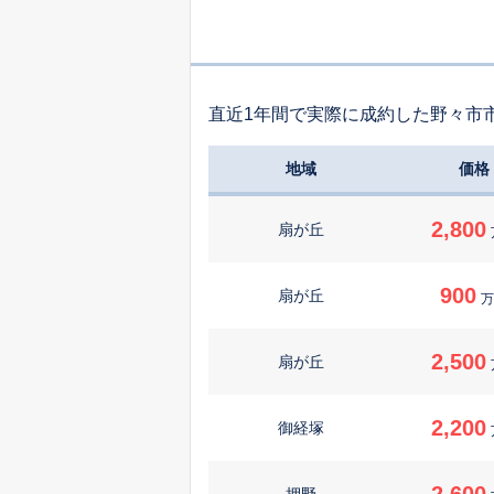
直近1年間で実際に成約した野々市
地域
価格
2,800
扇が丘
900
扇が丘
万
2,500
扇が丘
2,200
御経塚
2,600
押野