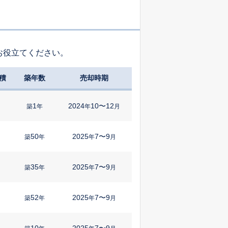
お役立てください。
積
築年数
売却時期
1
2024
10〜12
築
年
年
月
50
2025
7〜9
築
年
年
月
35
2025
7〜9
㎡
築
年
年
月
52
2025
7〜9
築
年
年
月
10
2025
7〜9