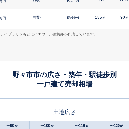
徒歩
分
㎡
万円
押野
6
185
90
徒歩
分
㎡
㎡
万円
報ライブラリ
をもとにイエウール編集部が作成しています。
押野
12
150
130
徒歩
分
㎡
万円
野々市(北陸)
13
125
85
徒歩
分
㎡
㎡
万円
馬替
29
155
195
徒歩
分
㎡
円
野々市市の広さ・築年・駅徒歩別
一戸建て売却相場
乙丸
12
165
100
徒歩
分
㎡
万円
四十万
9
150
105
徒歩
分
㎡
万円
土地広さ
野々市工大前
2
200
160
徒歩
分
㎡
万円
〜90㎡
〜100㎡
〜110㎡
〜120㎡