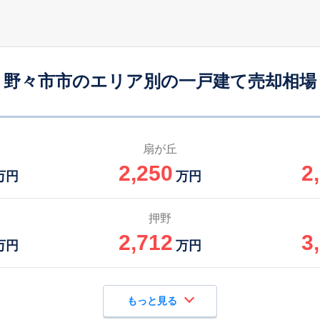
野々市(ＩＲ)
21
165
130
徒歩
分
㎡
万円
野々市市のエリア別の一戸建て売却相場
扇が丘
2,250
2
万円
万円
押野
2,712
3
万円
万円
もっと見る