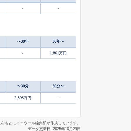
-
-
46
2024
10〜12
㎡
築
年
年
月
0
2025
1〜3
築
年
年
月
〜30年
30年〜
1
2025
7〜9
㎡
築
年
年
月
-
1,861万円
74
2025
7〜9
㎡
築
年
年
月
38
2025
4〜6
㎡
築
年
年
月
〜30分
30分〜
56
2025
7〜9
㎡
築
年
年
月
2,505万円
-
59
2025
10〜12
㎡
築
年
年
月
リ
をもとにイエウール編集部が作成しています。
データ更新日: 2025年10月29日