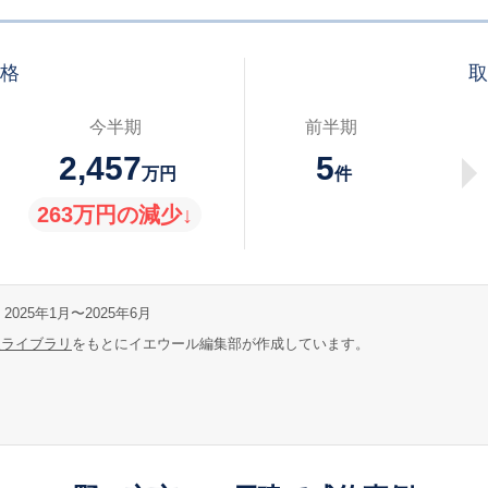
価格
取
今半期
前半期
2,457
5
万円
件
263万円の減少↓
2025年1月〜2025年6月
報ライブラリ
をもとにイエウール編集部が作成しています。