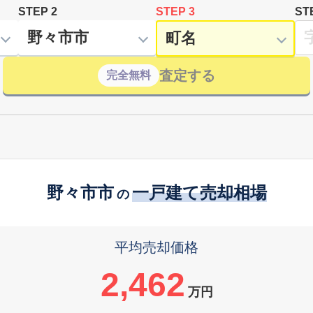
STEP 2
STEP 3
ST
査定する
完全無料
野々市市
一戸建て売却相場
の
平均売却価格
2,462
万円