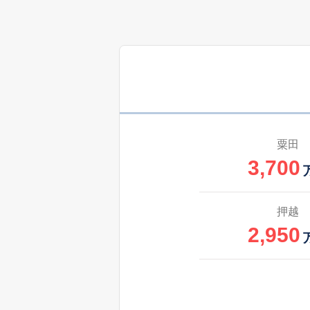
3,300
郷
粟田
3,700
押越
2,950