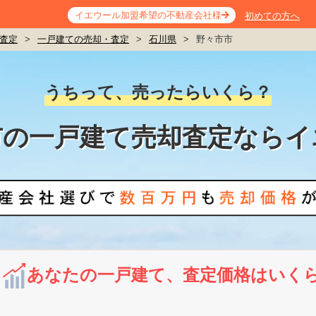
イエウール加盟希望の不動産会社様
初めての方へ
査定
>
一戸建ての売却・査定
>
石川県
>
野々市市
うちって、売ったらいくら？
市の一戸建て売却査定ならイ
あなたの一戸建て、査定価格はいく