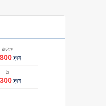
13
2025
4〜6
㎡
築
年
年
月
御経塚
,800
万円
郷
,300
万円