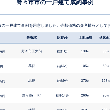
野々市市の一戸建て成約事例
市の一戸建て事例を用意しました。売却価格の参考情報として
最寄駅
駅徒歩
土地面積
延床面
野々市工大前
9
130
90
徒歩
分
㎡
㎡
万円
馬替
6
105
80
徒歩
分
㎡
㎡
円
馬替
9
370
125
徒歩
分
㎡
万円
野々市(ＩＲ)
14
260
90
徒歩
分
㎡
㎡
万円
押野
4
250
125