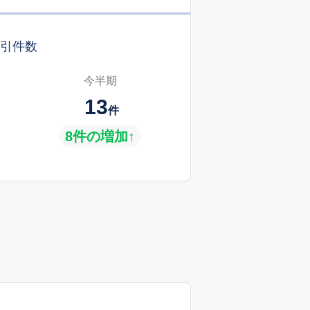
引件数
今半期
13
件
8件の増加↑