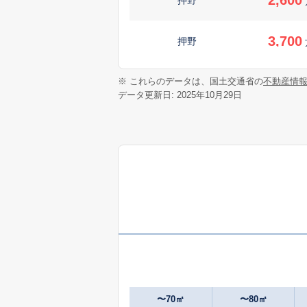
3,700
押野
3,500
※ これらのデータは、国土交通省の
不動産情
押野
データ更新日: 2025年10月29日
1,100
押野
950
下林
万
1,400
新庄
3,300
新庄
1,800
高橋町
〜70㎡
〜80㎡