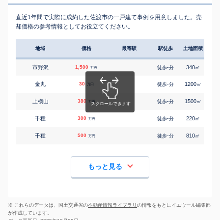
直近1年間で実際に成約した佐渡市の一戸建て事例を用意しました。売
却価格の参考情報としてお役立てください。
地域
価格
最寄駅
駅徒歩
土地面積
延床
市野沢
1,500
-
340
75
徒歩
分
㎡
万円
金丸
30
-
1200
140
徒歩
分
㎡
万円
上横山
380
-
1500
420
徒歩
分
㎡
万円
千種
300
-
220
90
徒歩
分
㎡
万円
千種
500
-
810
200
徒歩
分
㎡
万円
もっと見る
※ これらのデータは、国土交通省の
不動産情報ライブラリ
の情報をもとにイエウール編集部
が作成しています。