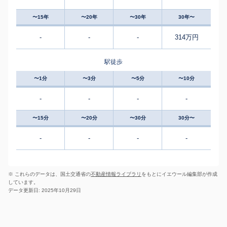
〜15年
〜20年
〜30年
30年〜
-
-
-
314万円
駅徒歩
〜1分
〜3分
〜5分
〜10分
-
-
-
-
〜15分
〜20分
〜30分
30分〜
-
-
-
-
※ これらのデータは、国土交通省の
不動産情報ライブラリ
をもとにイエウール編集部が作成
しています。
データ更新日: 2025年10月29日