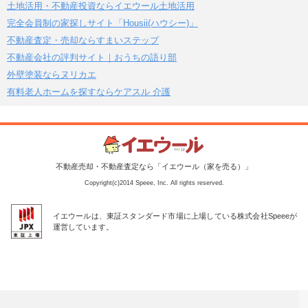
土地活用・不動産投資ならイエウール土地活用
完全会員制の家探しサイト「Housii(ハウシー)」
不動産査定・売却ならすまいステップ
不動産会社の評判サイト｜おうちの語り部
外壁塗装ならヌリカエ
有料老人ホームを探すならケアスル 介護
不動産売却・不動産査定なら「イエウール（家を売る）」
Copyright(c)2014 Speee, Inc. All rights reserved.
イエウールは、東証スタンダード市場に上場している株式会社Speeeが
運営しています。