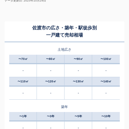
データ更新日: 2025年10月29日
佐渡市の広さ・築年・駅徒歩別
一戸建て売却相場
土地広さ
〜70㎡
〜80㎡
〜90㎡
〜100㎡
-
-
-
-
〜110㎡
〜120㎡
〜130㎡
〜140㎡
-
-
-
-
築年
〜1年
〜3年
〜5年
〜10年
-
-
-
-