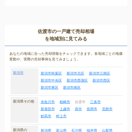
佐渡市の一戸建て売却相場
を地域別に見てみる
あなたの地域に合った売却情報をチェックできます。各地域ごとの地価
変動や、実際の売却事例を見てみましょう。
新潟市
新潟市秋葉区
新潟市北区
新潟市江南区
新潟市中央区
新潟市西蒲区
新潟市西区
新潟市東区
新潟市南区
新潟県その他
糸魚川市
柏崎市
佐渡市
三条市
新発田市
上越市
燕市
長岡市
見附市
妙高市
村上市
新潟県の
新潟県
富山県
石川県
福井県
山梨県