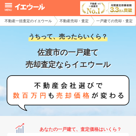
不動産一括査定のイエウール
不動産売却・査定
一戸建ての売却・査定
イエウール加盟希望の不動産会社様
うちって、売ったらいくら？
初めての方へ
佐渡市の一戸建て
不動産売却の流れ
売却査定ならイエウール
不動産の売却・一括査定
家査定シミュレーター
お問い合わせ
あなたの一戸建て、査定価格はいくら？