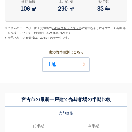
建物面積
土地面積
築年数
106
290
33
㎡
㎡
年
※
これらのデータは、国土交通省の
不動産情報ライブラリ
の情報をもとにイエウール編集部
が作成しています。(更新日: 2025年10月29日)
※
表示されている情報は、2025年のデータです。
他の物件種別はこちら
土地
宮古市の最新一戸建て売却相場の半期比較
売却価格
前半期
今半期