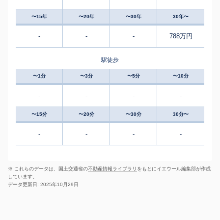
〜15年
〜20年
〜30年
30年〜
-
-
-
788万円
駅徒歩
〜1分
〜3分
〜5分
〜10分
-
-
-
-
〜15分
〜20分
〜30分
30分〜
-
-
-
-
※ これらのデータは、国土交通省の
不動産情報ライブラリ
をもとにイエウール編集部が作成
しています。
データ更新日: 2025年10月29日