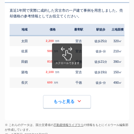
直近1年間で実際に成約した宮古市の一戸建て事例を用意しました。売
却価格の参考情報としてお役立てください。
地域
価格
最寄駅
駅徒歩
土地面積
延床
太田
2,200
宮古
25
320
165
徒歩
分
㎡
万円
佐原
500
宮古
-
210
85
徒歩
分
㎡
万円
田鎖
810
千徳
21
390
110
徒歩
分
㎡
万円
築地
2,100
宮古
19
150
80
徒歩
分
㎡
万円
長沢
600
千徳
-
490
115
徒歩
分
㎡
万円
もっと見る
※ これらのデータは、国土交通省の
不動産情報ライブラリ
の情報をもとにイエウール編集部
が作成しています。