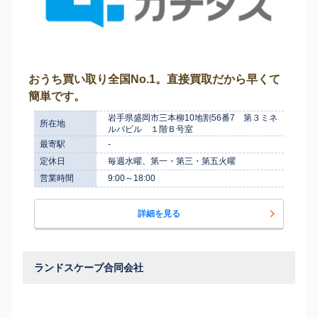
おうち買い取り全国No.1。直接買取だから早くて
簡単です。
岩手県盛岡市三本柳10地割56番7 第３ミネ
所在地
ルバビル １階Ｂ号室
最寄駅
-
定休日
毎週水曜、第一・第三・第五火曜
営業時間
9:00～18:00
詳細を見る
ランドスケープ合同会社