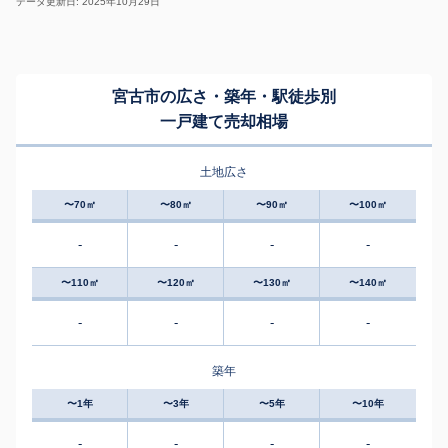
データ更新日: 2025年10月29日
宮古市の広さ・築年・駅徒歩別
一戸建て売却相場
土地広さ
〜70㎡
〜80㎡
〜90㎡
〜100㎡
-
-
-
-
〜110㎡
〜120㎡
〜130㎡
〜140㎡
-
-
-
-
築年
〜1年
〜3年
〜5年
〜10年
-
-
-
-