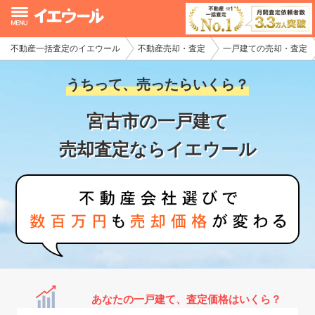
不動産一括査定のイエウール
不動産売却・査定
一戸建ての売却・査定
イエウール加盟希望の不動産会社様
うちって、売ったらいくら？
初めての方へ
宮古市の一戸建て
不動産売却の流れ
売却査定ならイエウール
不動産の売却・一括査定
家査定シミュレーター
お問い合わせ
あなたの一戸建て、査定価格はいくら？