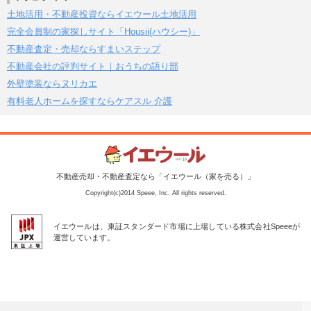
土地活用・不動産投資ならイエウール土地活用
完全会員制の家探しサイト「Housii(ハウシー)」
不動産査定・売却ならすまいステップ
不動産会社の評判サイト｜おうちの語り部
外壁塗装ならヌリカエ
有料老人ホームを探すならケアスル 介護
不動産売却・不動産査定なら「イエウール（家を売る）」
Copyright(c)2014 Speee, Inc. All rights reserved.
イエウールは、東証スタンダード市場に上場している株式会社Speeeが
運営しています。