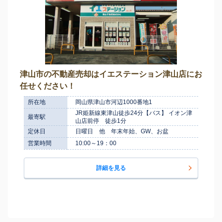
津山市の不動産売却はイエステーション津山店にお
任せください！
所在地
岡山県津山市河辺1000番地1
JR姫新線東津山徒歩24分【バス】 イオン津
最寄駅
山店前停 徒歩1分
定休日
日曜日 他 年末年始、GW、お盆
営業時間
10:00～19：00
詳細を見る