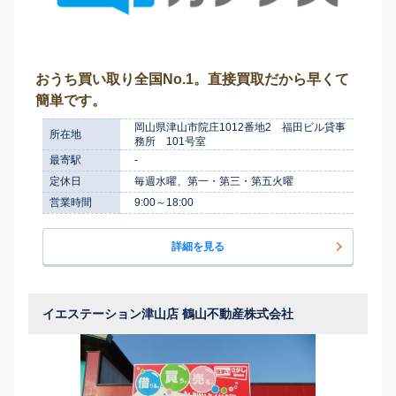
おうち買い取り全国No.1。直接買取だから早くて
簡単です。
岡山県津山市院庄1012番地2 福田ビル貸事
所在地
務所 101号室
最寄駅
-
定休日
毎週水曜、第一・第三・第五火曜
営業時間
9:00～18:00
詳細を見る
イエステーション津山店 鶴山不動産株式会社