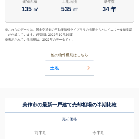
建物面積
土地面積
築年数
135
535
34
㎡
㎡
年
※
これらのデータは、国土交通省の
不動産情報ライブラリ
の情報をもとにイエウール編集部
が作成しています。(更新日: 2025年10月29日)
※
表示されている情報は、2025年のデータです。
他の物件種別はこちら
土地
美作市の最新一戸建て売却相場の半期比較
売却価格
前半期
今半期