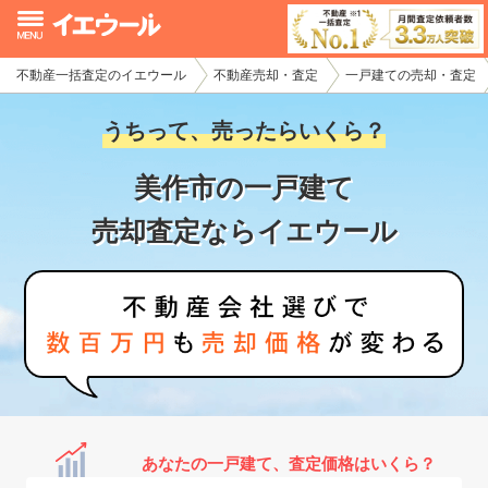
不動産一括査定のイエウール
不動産売却・査定
一戸建ての売却・査定
イエウール加盟希望の不動産会社様
うちって、売ったらいくら？
初めての方へ
美作市の一戸建て
不動産売却の流れ
売却査定ならイエウール
不動産の売却・一括査定
家査定シミュレーター
お問い合わせ
あなたの一戸建て、査定価格はいくら？