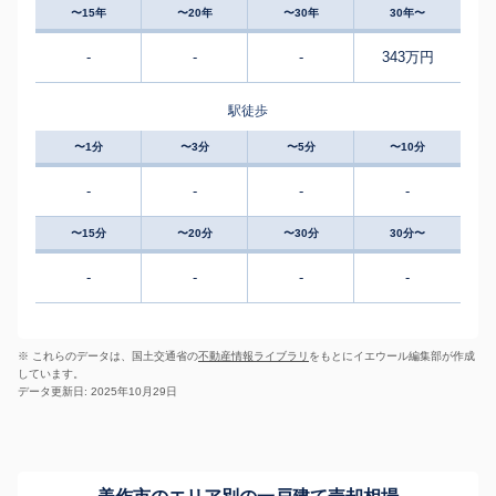
〜15年
〜20年
〜30年
30年〜
-
-
-
343万円
駅徒歩
〜1分
〜3分
〜5分
〜10分
-
-
-
-
〜15分
〜20分
〜30分
30分〜
-
-
-
-
※ これらのデータは、国土交通省の
不動産情報ライブラリ
をもとにイエウール編集部が作成
しています。
データ更新日: 2025年10月29日