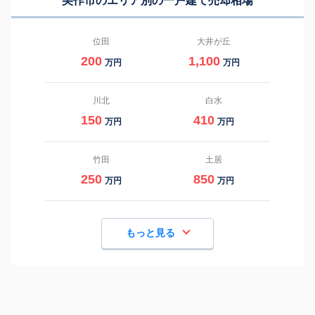
美作市のエリア別の一戸建て売却相場
位田
大井が丘
200
1,100
万円
万円
川北
白水
150
410
万円
万円
竹田
土居
250
850
万円
万円
もっと見る