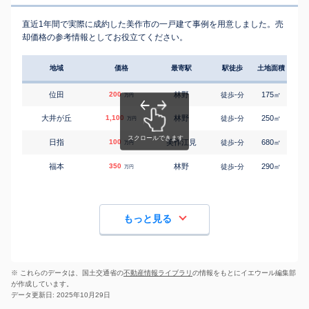
直近1年間で実際に成約した美作市の一戸建て事例を用意しました。売
却価格の参考情報としてお役立てください。
地域
価格
最寄駅
駅徒歩
土地面積
延床
位田
200
林野
-
175
75
徒歩
分
㎡
万円
大井が丘
1,100
林野
-
250
125
徒歩
分
㎡
万円
日指
100
美作江見
-
680
135
徒歩
分
㎡
万円
福本
350
林野
-
290
195
徒歩
分
㎡
万円
もっと見る
※ これらのデータは、国土交通省の
不動産情報ライブラリ
の情報をもとにイエウール編集部
が作成しています。
データ更新日: 2025年10月29日