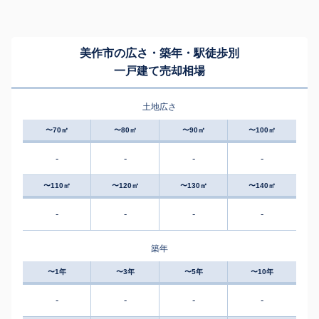
美作市の広さ・築年・駅徒歩別
一戸建て売却相場
土地広さ
〜70㎡
〜80㎡
〜90㎡
〜100㎡
-
-
-
-
〜110㎡
〜120㎡
〜130㎡
〜140㎡
-
-
-
-
築年
〜1年
〜3年
〜5年
〜10年
-
-
-
-