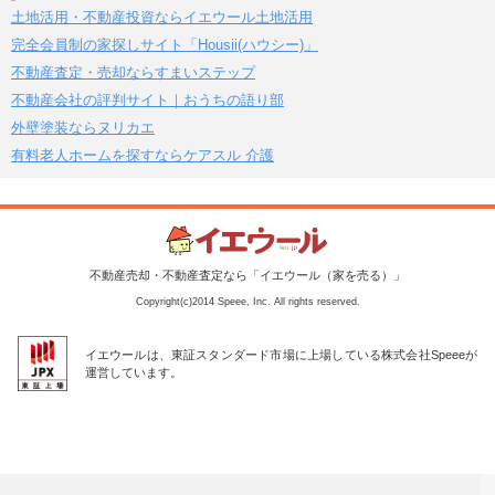
土地活用・不動産投資ならイエウール土地活用
完全会員制の家探しサイト「Housii(ハウシー)」
不動産査定・売却ならすまいステップ
不動産会社の評判サイト｜おうちの語り部
外壁塗装ならヌリカエ
有料老人ホームを探すならケアスル 介護
不動産売却・不動産査定なら「イエウール（家を売る）」
Copyright(c)2014 Speee, Inc. All rights reserved.
イエウールは、東証スタンダード市場に上場している株式会社Speeeが
運営しています。