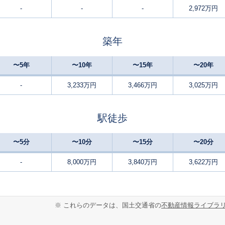
-
-
-
2,972万円
北仙台
-
220
100
徒歩
分
㎡
万円
築年
黒松(宮城)
7
250
90
徒歩
分
㎡
㎡
万円
〜5年
〜10年
〜15年
〜20年
泉中央
-
220
80
徒歩
分
㎡
㎡
万円
-
3,233万円
3,466万円
3,025万円
泉中央
-
165
115
徒歩
分
㎡
万円
駅徒歩
泉中央
-
260
50
徒歩
分
㎡
㎡
円
〜5分
〜10分
〜15分
〜20分
泉中央
29
300
55
徒歩
分
㎡
㎡
-
8,000万円
3,840万円
3,622万円
万円
泉中央
13
260
190
徒歩
分
㎡
万円
※ これらのデータは、国土交通省の
不動産情報ライブラ
泉中央
19
165
105
徒歩
分
㎡
万円