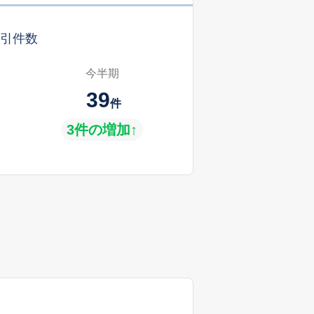
引件数
今半期
39
件
3件の増加↑