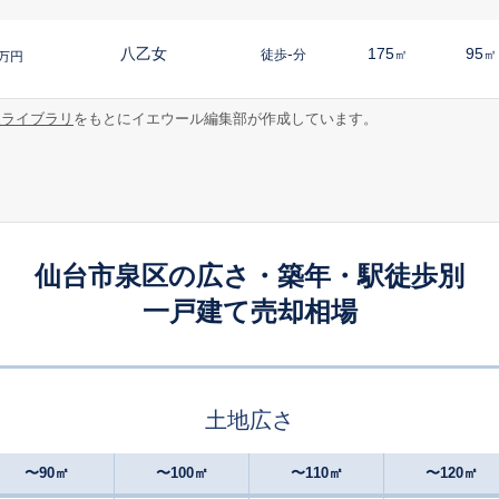
八乙女
-
175
95
徒歩
分
㎡
㎡
万円
報ライブラリ
をもとにイエウール編集部が作成しています。
八乙女
-
300
80
徒歩
分
㎡
㎡
万円
八乙女
-
250
110
徒歩
分
㎡
万円
八乙女
28
260
115
徒歩
分
㎡
万円
仙台市泉区の広さ・築年・駅徒歩別
一戸建て売却相場
八乙女
28
250
85
徒歩
分
㎡
㎡
万円
泉中央
-
210
125
徒歩
分
㎡
万円
土地広さ
八乙女
-
220
105
徒歩
分
㎡
円
〜90㎡
〜100㎡
〜110㎡
〜120㎡