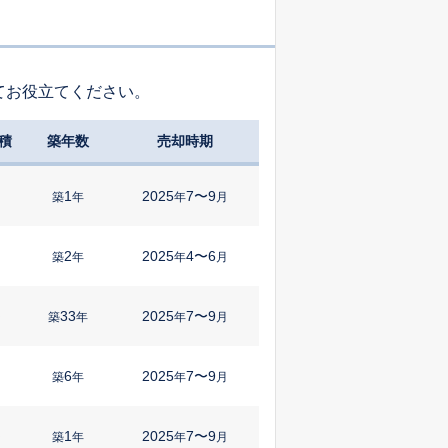
てお役立てください。
積
築年数
売却時期
1
2025
7〜9
築
年
年
月
2
2025
4〜6
築
年
年
月
33
2025
7〜9
㎡
築
年
年
月
6
2025
7〜9
築
年
年
月
1
2025
7〜9
㎡
築
年
年
月