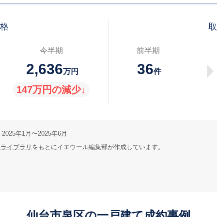
価格
取
今半期
前半期
2,636
36
万円
件
147万円の減少↓
2025年1月〜2025年6月
報ライブラリ
をもとにイエウール編集部が作成しています。
仙台市泉区の一戸建て成約事例