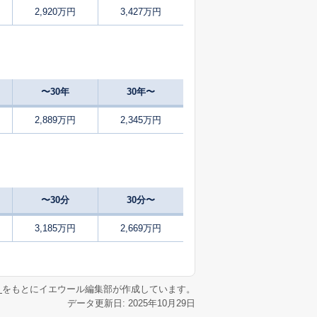
2,920万円
3,427万円
36
2025
4〜6
㎡
築
年
年
月
46
2024
10〜12
築
年
年
月
〜30年
30年〜
5
2025
4〜6
築
年
年
月
2,889万円
2,345万円
25
2025
7〜9
㎡
築
年
年
月
58
2025
7〜9
築
年
年
月
〜30分
30分〜
58
2025
7〜9
築
年
年
月
3,185万円
2,669万円
36
2024
10〜12
㎡
築
年
年
月
リ
をもとにイエウール編集部が作成しています。
データ更新日: 2025年10月29日
1
2025
7〜9
㎡
築
年
年
月