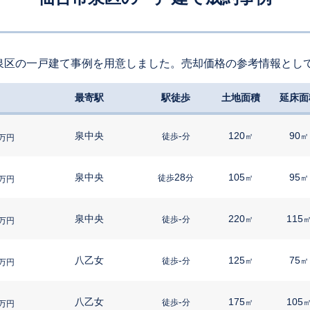
泉区の一戸建て事例を用意しました。売却価格の参考情報とし
最寄駅
駅徒歩
土地面積
延床面
泉中央
-
120
90
徒歩
分
㎡
㎡
万円
泉中央
28
105
95
徒歩
分
㎡
㎡
万円
泉中央
-
220
115
徒歩
分
㎡
万円
八乙女
-
125
75
徒歩
分
㎡
㎡
万円
八乙女
-
175
105
徒歩
分
㎡
万円