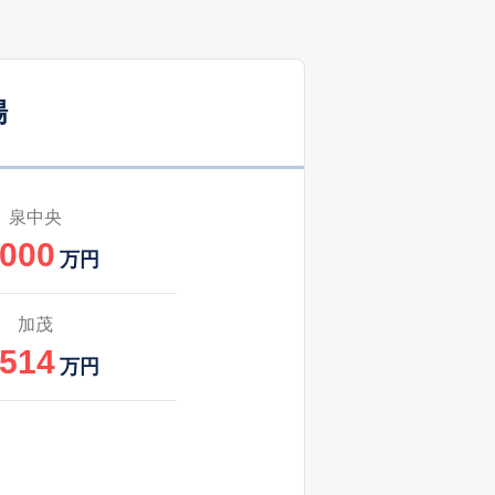
51
2025
7〜9
㎡
築
年
年
月
場
26
2025
7〜9
㎡
築
年
年
月
39
2025
7〜9
㎡
築
年
年
月
泉中央
,000
0
2025
4〜6
万円
㎡
築
年
年
月
1
2025
4〜6
加茂
築
年
年
月
,514
万円