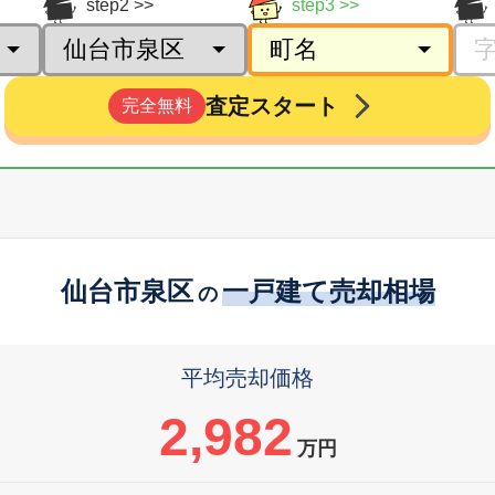
step2
step3
査定スタート
完全無料
仙台市泉区
一戸建て売却相場
の
平均売却価格
2,982
万円