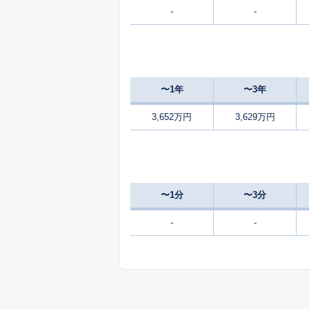
-
-
1,000
北中山
3,100
黒松
〜1年
〜3年
3,300
向陽台
3,652万円
3,629万円
2,400
向陽台
950
向陽台
万
〜1分
〜3分
1,500
向陽台
-
-
4,500
将監
4,400
将監