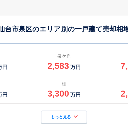
泉中央
19
290
130
徒歩
分
㎡
万円
仙台市泉区のエリア別の一戸建て売却相
泉中央
20
280
135
徒歩
分
㎡
万円
泉中央
21
210
145
徒歩
分
㎡
万円
泉ケ丘
2,583
7
泉中央
25
140
100
万円
万円
徒歩
分
㎡
万円
泉中央
26
140
95
桂
徒歩
分
㎡
㎡
万円
3,300
2
万円
万円
もっと見る