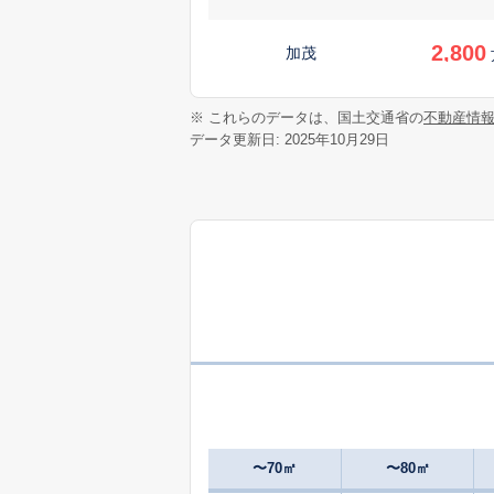
2,800
加茂
2,300
※ これらのデータは、国土交通省の
不動産情
加茂
データ更新日: 2025年10月29日
4,200
加茂
3,000
加茂
1,400
加茂
3,200
北高森
950
北中山
万
〜70㎡
〜80㎡