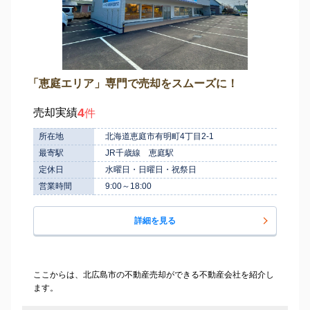
「恵庭エリア」専門で売却をスムーズに！
4
売却実績
件
所在地
北海道恵庭市有明町4丁目2-1
最寄駅
JR千歳線 恵庭駅
定休日
水曜日・日曜日・祝祭日
営業時間
9:00～18:00
詳細を見る
ここからは、北広島市の不動産売却ができる不動産会社を紹介し
ます。