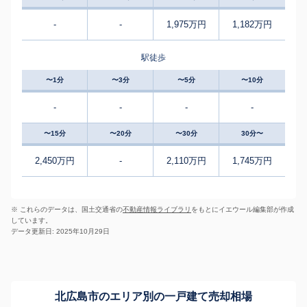
-
-
1,975万円
1,182万円
駅徒歩
〜1分
〜3分
〜5分
〜10分
-
-
-
-
〜15分
〜20分
〜30分
30分〜
2,450万円
-
2,110万円
1,745万円
※ これらのデータは、国土交通省の
不動産情報ライブラリ
をもとにイエウール編集部が作成
しています。
データ更新日: 2025年10月29日
北広島市のエリア別の一戸建て売却相場