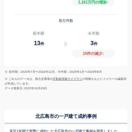
1,161万円の増加↑
取引件数
前半期
今半期
13
3
件
件
10件の減少↓
※
前半期：2024年7月〜2024年12月、今半期：2025年1月〜2025年6月
※ これらのデータは、国土交通省の
不動産情報ライブラリ
の情報をもとにイエウール編集部
が作成しています。
データ更新日: 2025年10月29日
北広島市の一戸建て成約事例
直近1年間で実際に成約した北広島市の一戸建て事例を用意しました。