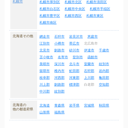
札幌市
札幌市厚別区
札幌市北区
札幌市清田区
札幌市白石区
札幌市中央区
札幌市手稲区
札幌市豊平区
札幌市西区
札幌市東区
札幌市南区
北海道その他
網走市
石狩市
岩見沢市
恵庭市
江別市
小樽市
帯広市
北広島市
北見市
釧路市
砂川市
伊達市
千歳市
苫小牧市
名寄市
登別市
函館市
美唄市
深川市
北斗市
室蘭市
紋別市
留萌市
稚内市
虻田郡
石狩郡
岩内郡
枝幸郡
河西郡
河東郡
上川郡
亀田郡
川上郡
釧路郡
標津郡
白老郡
空知郡
中川郡
紋別郡
北海道の
北海道
青森県
岩手県
宮城県
秋田県
他の都道府県
山形県
福島県