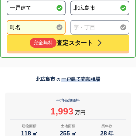
査定スタート
完全無料
北広島市
一戸建て売却相場
の
平均売却価格
1,993
万円
建物面積
土地面積
築年数
118
255
28
㎡
㎡
年