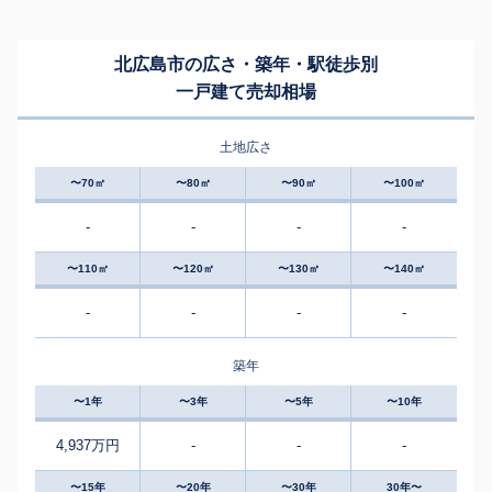
北広島市の広さ・築年・駅徒歩別
一戸建て売却相場
土地広さ
〜70㎡
〜80㎡
〜90㎡
〜100㎡
-
-
-
-
〜110㎡
〜120㎡
〜130㎡
〜140㎡
-
-
-
-
築年
〜1年
〜3年
〜5年
〜10年
4,937万円
-
-
-
〜15年
〜20年
〜30年
30年〜