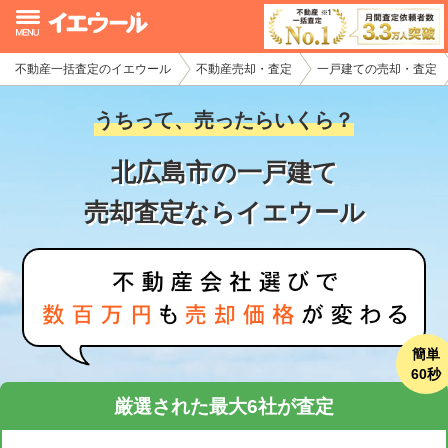
不動産一括査定のイエウール
不動産売却・査定
一戸建ての売却・査定
イエウール加盟希望の不動産会社様
うちって、売ったらいくら？
初めての方へ
北広島市の一戸建て
不動産売却の流れ
売却査定ならイエウール
不動産の売却・一括査定
家査定シミュレーター
お問い合わせ
簡単
60秒
厳選された最大6社が査定