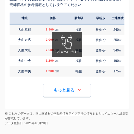
売却価格の参考情報としてお役立てください。
地域
価格
最寄駅
駅徒歩
土地面積
延床
大曲幸町
6,900
福住
-
240
180
徒歩
分
㎡
万円
大曲末広
2,000
福住
-
250
135
徒歩
分
㎡
万円
大曲末広
2,500
福住
-
340
230
徒歩
分
㎡
万円
大曲中央
1,200
福住
-
190
95
徒歩
分
㎡
万円
大曲中央
1,200
福住
-
175
65
徒歩
分
㎡
万円
もっと見る
※ これらのデータは、国土交通省の
不動産情報ライブラリ
の情報をもとにイエウール編集部
が作成しています。
データ更新日: 2025年10月29日