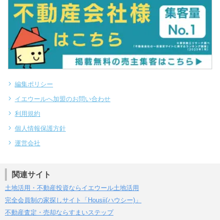
編集ポリシー
イエウールへ加盟のお問い合わせ
利用規約
個人情報保護方針
運営会社
関連サイト
土地活用・不動産投資ならイエウール土地活用
完全会員制の家探しサイト「Housii(ハウシー)」
不動産査定・売却ならすまいステップ