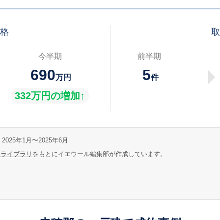
価格
取
今半期
前半期
690
5
万円
件
332万円の増加↑
2025年1月〜2025年6月
報ライブラリ
をもとにイエウール編集部が作成しています。