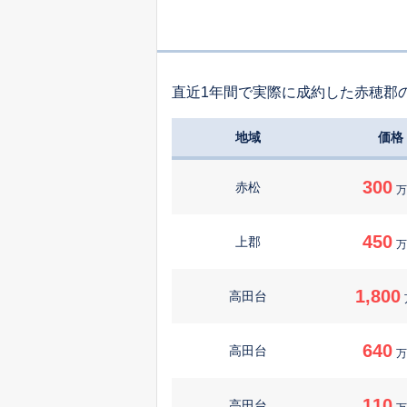
直近1年間で実際に成約した赤穂郡
地域
価格
300
赤松
万
450
上郡
万
1,800
高田台
640
高田台
万
110
高田台