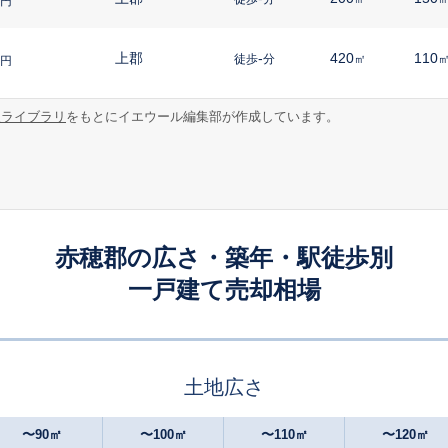
円
上郡
-
420
110
徒歩
分
㎡
円
報ライブラリ
をもとにイエウール編集部が作成しています。
上郡
-
1400
70
徒歩
分
㎡
㎡
円
上郡
-
730
80
徒歩
分
㎡
㎡
円
上郡
-
310
100
徒歩
分
㎡
円
赤穂郡の広さ・築年・駅徒歩別
一戸建て売却相場
上郡
10
150
100
徒歩
分
㎡
円
上郡
18
150
100
徒歩
分
㎡
円
土地広さ
上郡
20
175
120
徒歩
分
㎡
万円
〜90㎡
〜100㎡
〜110㎡
〜120㎡