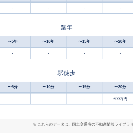
-
-
-
-
上郡
-
420
290
徒歩
分
㎡
円
築年
〜5年
〜10年
〜15年
〜20年
-
-
-
-
駅徒歩
〜5分
〜10分
〜15分
〜20分
-
-
-
600万円
※ これらのデータは、国土交通省の
不動産情報ライブラ