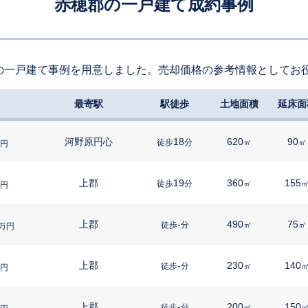
赤穂郡の一戸建て成約事例
の一戸建て事例を用意しました。売却価格の参考情報としてお
最寄駅
駅徒歩
土地面積
延床面
河野原円心
18
620
90
徒歩
分
㎡
㎡
円
上郡
19
360
155
徒歩
分
㎡
円
上郡
-
490
75
徒歩
分
㎡
㎡
万円
上郡
-
230
140
徒歩
分
㎡
円
上郡
-
200
150
徒歩
分
㎡