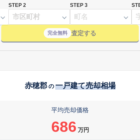
STEP 2
STEP 3
ST
査定する
完全無料
赤穂郡
一戸建て売却相場
の
平均売却価格
686
万円