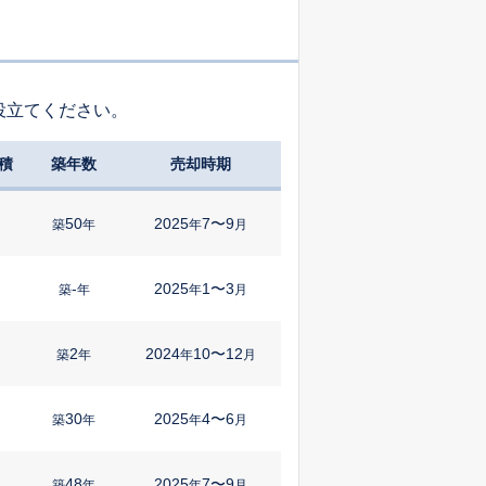
役立てください。
積
築年数
売却時期
50
2025
7〜9
築
年
年
月
-
2025
1〜3
㎡
築
年
年
月
2
2024
10〜12
築
年
年
月
30
2025
4〜6
㎡
築
年
年
月
48
2025
7〜9
㎡
築
年
年
月