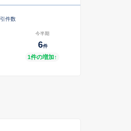
引件数
今半期
6
件
1件の増加↑