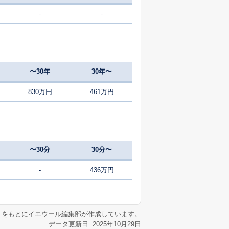
-
-
75
2025
1〜3
㎡
築
年
年
月
〜30年
30年〜
830万円
461万円
〜30分
30分〜
-
436万円
リ
をもとにイエウール編集部が作成しています。
データ更新日: 2025年10月29日