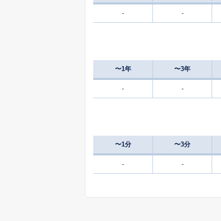
-
-
300
奥甲
万
〜1年
〜3年
-
-
〜1分
〜3分
-
-