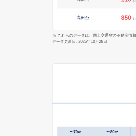
万
850
高田台
万
350
※ これらのデータは、国土交通省の
不動産情
梨ケ原
万
データ更新日: 2025年10月29日
630
梨ケ原
万
49
船坂
万
590
山野里
万
850
山野里
万
1,400
山野里
〜70㎡
〜80㎡