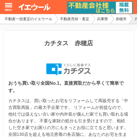
不動産一括査定のイエウール
不動産売却・査定
兵庫県
赤穂市
イエウール加盟希望の不動産会社様
初めての方へ
カチタス 赤穂店
不動産売却の流れ
不動産の売却・一括査定
おうち買い取り全国No.1。直接買取だから早くて簡単で
家査定シミュレーター
す。
お問い合わせ
カチタスは、買い取ったお宅をリフォームして再販売する「中
古買取再販」の最大手企業です。 リフォームが前提なので、
他社では扱えない古い家や内外装が傷んだ家でも買い取れる場
合があります。 不要な家財の処分も引き受けますので、相続
した空き家でお困りの方にもきっとお役に立てると思います。
全国130店を超える地元密着の各店舗に、あなたのお宅を生ま