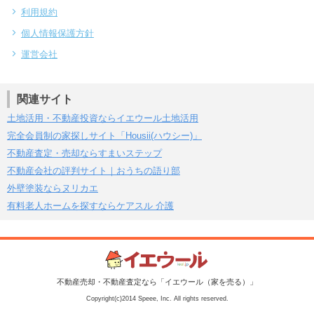
利用規約
個人情報保護方針
運営会社
関連サイト
土地活用・不動産投資ならイエウール土地活用
完全会員制の家探しサイト「Housii(ハウシー)」
不動産査定・売却ならすまいステップ
不動産会社の評判サイト｜おうちの語り部
外壁塗装ならヌリカエ
有料老人ホームを探すならケアスル 介護
不動産売却・不動産査定なら「イエウール（家を売る）」
Copyright(c)2014 Speee, Inc. All rights reserved.