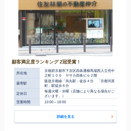
顧客満足度ランキング 2冠受賞！
京都府京都市下京区四条通柳馬場西入立売中
所在地
之町１０６ ヤサカ四条ビル２階
阪急京都線「烏丸駅」徒歩４分 「京都河原
最寄駅
町」駅徒歩６分
毎週火曜・水曜（店舗により異なる場合がご
定休日
ざいます。）
営業時間
10:00～18:00
詳細を見る