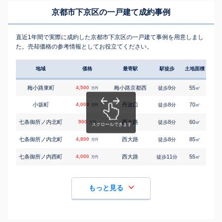
京都市下京区の一戸建て成約事例
直近1年間で実際に成約した京都市下京区の一戸建て事例を用意しまし
た。売却価格の参考情報としてお役立てください。
地域
価格
最寄駅
駅徒歩
土地面積
延床
梅小路東町
4,500
梅小路京都西
9
55
115
徒歩
分
㎡
万円
小坂町
4,000
丹波口
8
70
80
徒歩
分
㎡
万円
七条御所ノ内北町
900
西大路
8
60
95
徒歩
分
㎡
万円
七条御所ノ内北町
4,800
西大路
8
85
85
徒歩
分
㎡
万円
七条御所ノ内西町
4,000
西大路
11
55
105
徒歩
分
㎡
万円
もっと見る