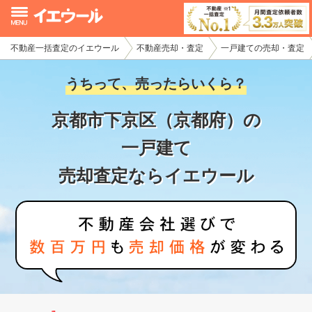
不動産一括査定のイエウール
不動産売却・査定
一戸建ての売却・査定
イエウール加盟希望の不動産会社様
うちって、売ったらいくら？
初めての方へ
京都市下京区（京都府）の
不動産売却の流れ
一戸建て
不動産の売却・一括査定
売却査定ならイエウール
家査定シミュレーター
お問い合わせ