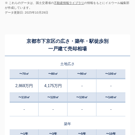
※ これらのデータは、国土交通省の
不動産情報ライブラリ
の情報をもとにイエウール編集部
が作成しています。
データ更新日: 2025年10月29日
京都市下京区の広さ・築年・駅徒歩別
一戸建て売却相場
土地広さ
〜70㎡
〜80㎡
〜90㎡
〜100㎡
2,869万円
4,175万円
-
-
〜110㎡
〜120㎡
〜130㎡
〜140㎡
-
-
-
-
築年
〜1年
〜3年
〜5年
〜10年