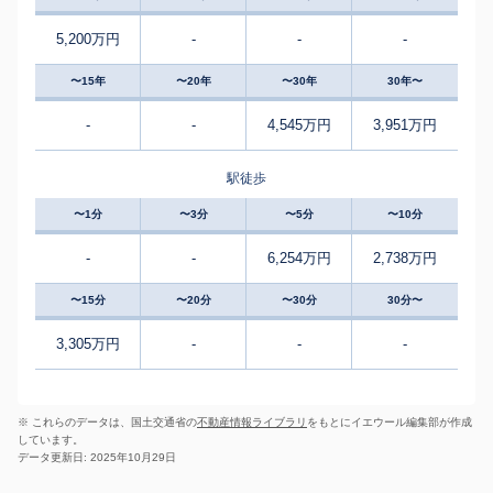
5,200万円
-
-
-
〜15年
〜20年
〜30年
30年〜
-
-
4,545万円
3,951万円
駅徒歩
〜1分
〜3分
〜5分
〜10分
-
-
6,254万円
2,738万円
〜15分
〜20分
〜30分
30分〜
3,305万円
-
-
-
※ これらのデータは、国土交通省の
不動産情報ライブラリ
をもとにイエウール編集部が作成
しています。
データ更新日: 2025年10月29日