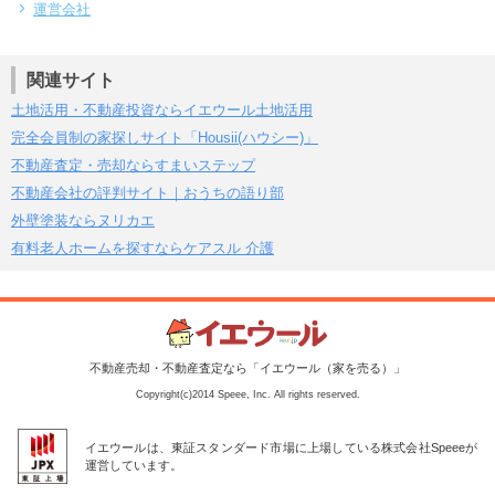
運営会社
関連サイト
土地活用・不動産投資ならイエウール土地活用
完全会員制の家探しサイト「Housii(ハウシー)」
不動産査定・売却ならすまいステップ
不動産会社の評判サイト｜おうちの語り部
外壁塗装ならヌリカエ
有料老人ホームを探すならケアスル 介護
不動産売却・不動産査定なら「イエウール（家を売る）」
Copyright(c)2014 Speee, Inc. All rights reserved.
イエウールは、東証スタンダード市場に上場している株式会社Speeeが
運営しています。