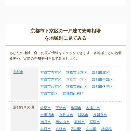
京都市下京区の一戸建て売却相場
を地域別に見てみる
あなたの地域に合った売却情報をチェックできます。各地域ごとの地価
変動や、実際の売却事例を見てみましょう。
京都市
京都市右京区
京都市上京区
京都市北区
京都市左京区
京都市下京区
京都市中京区
京都市西京区
京都市東山区
京都市伏見区
京都市南区
京都市山科区
京都府その他
綾部市
宇治市
亀岡市
木津川市
京田辺市
京丹後市
城陽市
長岡京市
南丹市
福知山市
舞鶴市
宮津市
向日市
八幡市
乙訓郡
久世郡
相楽郡