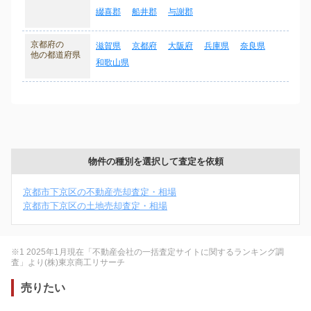
綴喜郡
船井郡
与謝郡
京都府の
滋賀県
京都府
大阪府
兵庫県
奈良県
他の都道府県
和歌山県
物件の種別を選択して査定を依頼
京都市下京区の不動産売却査定・相場
京都市下京区の土地売却査定・相場
※1 2025年1月現在「不動産会社の一括査定サイトに関するランキング調
査」より(株)東京商工リサーチ
売りたい