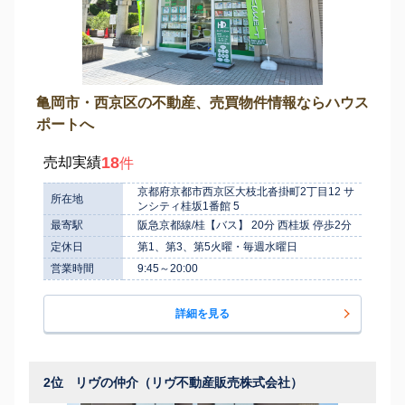
亀岡市・西京区の不動産、売買物件情報ならハウス
ポートへ
18
売却実績
件
京都府京都市西京区大枝北沓掛町2丁目12 サ
所在地
ンシティ桂坂1番館 5
最寄駅
阪急京都線/桂【バス】 20分 西桂坂 停歩2分
定休日
第1、第3、第5火曜・毎週水曜日
営業時間
9:45～20:00
詳細を見る
2位
リヴの仲介（リヴ不動産販売株式会社）