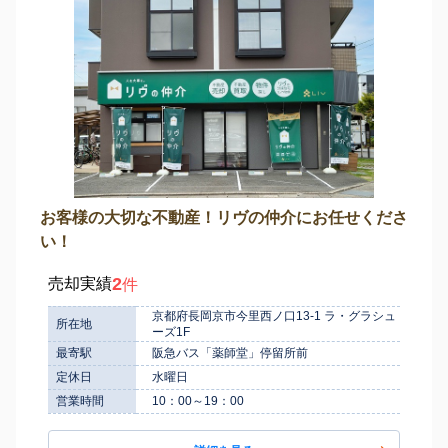
お客様の大切な不動産！リヴの仲介にお任せくださ
い！
2
売却実績
件
京都府長岡京市今里西ノ口13-1 ラ・グラシュ
所在地
ーズ1F
最寄駅
阪急バス「薬師堂」停留所前
定休日
水曜日
営業時間
10：00～19：00