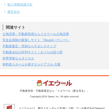
個人情報保護方針
運営会社
関連サイト
土地活用・不動産投資ならイエウール土地活用
完全会員制の家探しサイト「Housii(ハウシー)」
不動産査定・売却ならすまいステップ
不動産会社の評判サイト｜おうちの語り部
外壁塗装ならヌリカエ
有料老人ホームを探すならケアスル 介護
不動産売却・不動産査定なら「イエウール（家を売る）」
Copyright(c)2014 Speee, Inc. All rights reserved.
イエウールは、東証スタンダード市場に上場している株式会社Speeeが