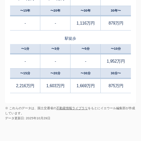
〜15年
〜20年
〜30年
30年〜
-
-
1,116万円
879万円
駅徒歩
〜1分
〜3分
〜5分
〜10分
-
-
-
1,952万円
〜15分
〜20分
〜30分
30分〜
2,216万円
1,603万円
1,669万円
875万円
※ これらのデータは、国土交通省の
不動産情報ライブラリ
をもとにイエウール編集部が作成
しています。
データ更新日: 2025年10月29日