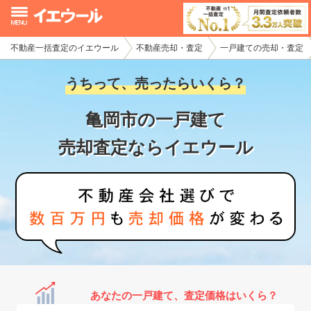
不動産一括査定のイエウール
不動産売却・査定
一戸建ての売却・査定
イエウール加盟希望の不動産会社様
うちって、売ったらいくら？
初めての方へ
亀岡市の一戸建て
不動産売却の流れ
売却査定ならイエウール
不動産の売却・一括査定
家査定シミュレーター
お問い合わせ
あなたの一戸建て、査定価格はいくら？