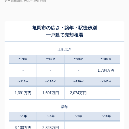
データ更新日: 2025年10月29日
亀岡市の広さ・築年・駅徒歩別
一戸建て売却相場
土地広さ
〜70㎡
〜80㎡
〜90㎡
〜100㎡
-
-
-
1,784万円
〜110㎡
〜120㎡
〜130㎡
〜140㎡
1,391万円
1,501万円
2,074万円
-
築年
〜1年
〜3年
〜5年
〜10年
3,100万円
2,825万円
-
-