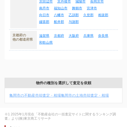
京田辺市
京丹後市
城陽市
長岡京市
南丹市
福知山市
舞鶴市
宮津市
向日市
八幡市
乙訓郡
久世郡
相楽郡
綴喜郡
船井郡
与謝郡
京都府の
滋賀県
京都府
大阪府
兵庫県
奈良県
他の都道府県
和歌山県
物件の種別を選択して査定を依頼
亀岡市の不動産売却査定・相場
亀岡市の土地売却査定・相場
※1 2025年1月現在「不動産会社の一括査定サイトに関するランキング調
査」より(株)東京商工リサーチ