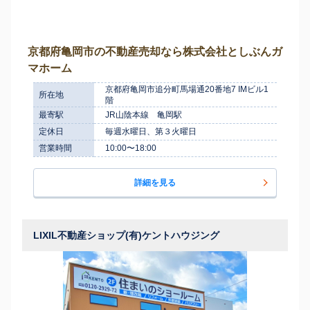
京都府亀岡市の不動産売却なら株式会社としぶんガ
マホーム
京都府亀岡市追分町馬場通20番地7 IMビル1
所在地
階
最寄駅
JR山陰本線 亀岡駅
定休日
毎週水曜日、第３火曜日
営業時間
10:00〜18:00
詳細を見る
LIXIL不動産ショップ(有)ケントハウジング