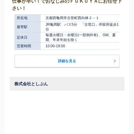
仕事が早い！でおなじみのＦＵＫＵＹＡにお任せ下
さい！
所在地
京都府亀岡市古世町西向林２－１
JR亀岡駅 バス5分 「古世口」停留所徒歩1
最寄駅
分
毎週火曜日・水曜日(一部例外有) 、GW、夏
定休日
期、年末年始を除く
営業時間
10:00-19:00
詳細を見る
株式会社としぶん