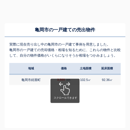
亀岡市の一戸建ての売出物件
実際に現在売り出し中の亀岡市の一戸建て事例を用意しました。
亀岡市の一戸建ての売却価格・相場を知るために、これらの物件と比較
して、自分の物件価格がいくらになりそうか相場をつかみましょう。
地域
価格
土地面積
延床面積
築年
亀岡市紺屋町
3,500
102.5
92.36
3
㎡
㎡
築
万円