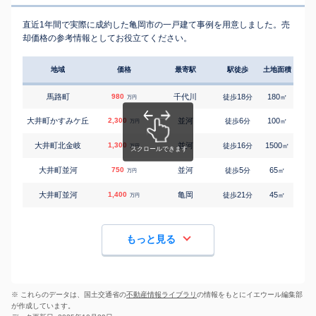
直近1年間で実際に成約した亀岡市の一戸建て事例を用意しました。売
却価格の参考情報としてお役立てください。
地域
価格
最寄駅
駅徒歩
土地面積
延床
馬路町
980
千代川
18
180
130
徒歩
分
㎡
万円
大井町かすみケ丘
2,300
並河
6
100
90
徒歩
分
㎡
万円
大井町北金岐
1,300
並河
16
1500
390
徒歩
分
㎡
万円
大井町並河
750
並河
5
65
80
徒歩
分
㎡
万円
大井町並河
1,400
亀岡
21
45
75
徒歩
分
㎡
万円
もっと見る
※ これらのデータは、国土交通省の
不動産情報ライブラリ
の情報をもとにイエウール編集部
が作成しています。