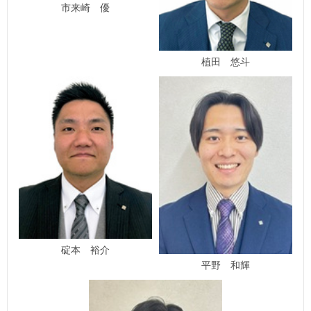
市来崎 優
植田 悠斗
碇本 裕介
平野 和輝