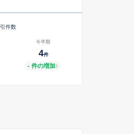
引件数
今半期
4
件
- 件の増加↑