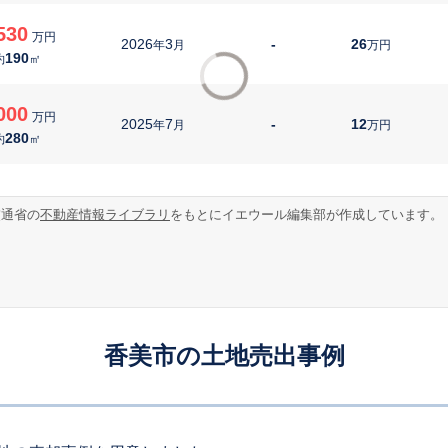
530
万円
2026
3
-
26
年
月
万円
190
約
㎡
000
万円
2025
7
-
12
年
月
万円
280
約
㎡
交通省の
不動産情報ライブラリ
をもとにイエウール編集部が作成しています。
香美市の土地売出事例