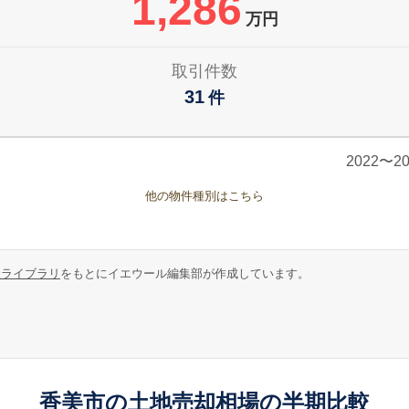
1,286
万円
取引件数
31
件
2022〜
他の物件種別はこちら
報ライブラリ
をもとにイエウール編集部が作成しています。
香美市の土地売却相場の半期比較