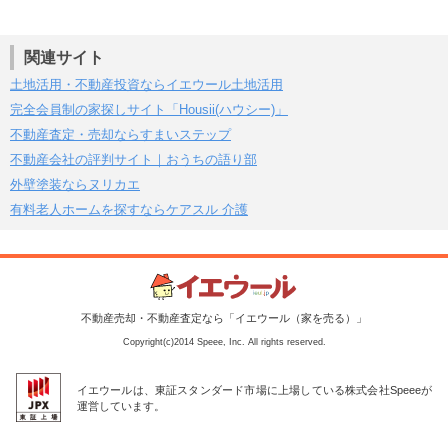
関連サイト
土地活用・不動産投資ならイエウール土地活用
完全会員制の家探しサイト「Housii(ハウシー)」
不動産査定・売却ならすまいステップ
不動産会社の評判サイト｜おうちの語り部
外壁塗装ならヌリカエ
有料老人ホームを探すならケアスル 介護
不動産売却・不動産査定なら「イエウール（家を売る）」
Copyright(c)2014 Speee, Inc. All rights reserved.
イエウールは、東証スタンダード市場に上場している株式会社Speeeが
運営しています。