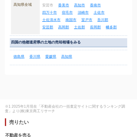
高知県全域
安芸市
香美市
高知市
香南市
四万十市
宿毛市
須崎市
土佐市
土佐清水市
南国市
室戸市
吾川郡
安芸郡
高岡郡
土佐郡
長岡郡
幡多郡
四国の他都道府県の土地の売却相場をみる
徳島県
香川県
愛媛県
高知県
※1 2025年1月現在「不動産会社の一括査定サイトに関するランキング調
査」より(株)東京商工リサーチ
売りたい
不動産を売る