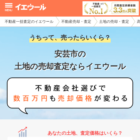
不動産一括査定のイエウール
不動産売却・査定
土地の売却・査定
イエウール加盟希望の不動産会社様
うちって、売ったらいくら？
初めての方へ
安芸市の
不動産売却の流れ
土地の売却査定ならイエウール
不動産の売却・一括査定
家査定シミュレーター
お問い合わせ
あなたの土地、査定価格はいくら？