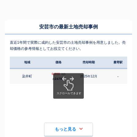
安芸市の最新土地売却事例
直近1年間で実際に成約した安芸市の土地売却事例を用意しました。売
却価格の参考情報としてお役立てください。
地域
価格
売却時期
最寄駅
6,200
万円
染井町
2025
12
年
月
-
2470
約
㎡
もっと見る