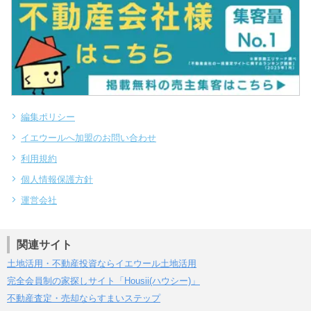
編集ポリシー
イエウールへ加盟のお問い合わせ
利用規約
個人情報保護方針
運営会社
関連サイト
土地活用・不動産投資ならイエウール土地活用
完全会員制の家探しサイト「Housii(ハウシー)」
不動産査定・売却ならすまいステップ