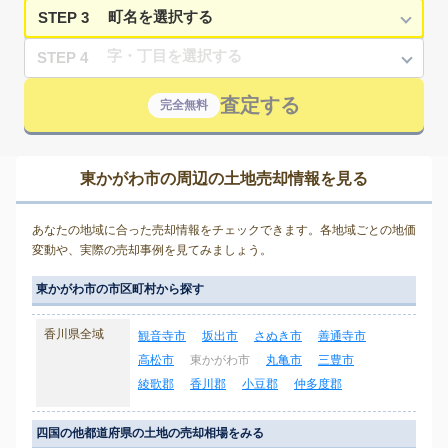
STEP 3
STEP 4
査定する
完全無料
東かがわ市の周辺の土地売却情報を見る
あなたの地域に合った売却情報をチェックできます。各地域ごとの地価
変動や、実際の売却事例を見てみましょう。
東かがわ市の市区町村から探す
香川県全域
観音寺市
坂出市
さぬき市
善通寺市
高松市
東かがわ市
丸亀市
三豊市
綾歌郡
香川郡
小豆郡
仲多度郡
四国の他都道府県の土地の売却相場をみる