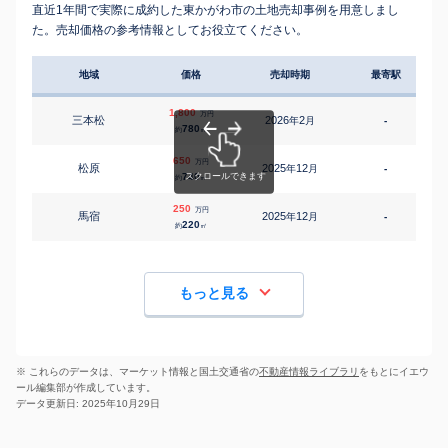
直近1年間で実際に成約した東かがわ市の土地売却事例を用意しまし
た。売却価格の参考情報としてお役立てください。
地域
価格
売却時期
最寄駅
1,800
万円
三本松
2026
2
年
月
-
780
約
㎡
650
万円
松原
2025
12
年
月
-
740
約
㎡
250
万円
馬宿
2025
12
年
月
-
220
約
㎡
もっと見る
※ これらのデータは、マーケット情報と国土交通省の
不動産情報ライブラリ
をもとにイエウ
ール編集部が作成しています。
データ更新日: 2025年10月29日