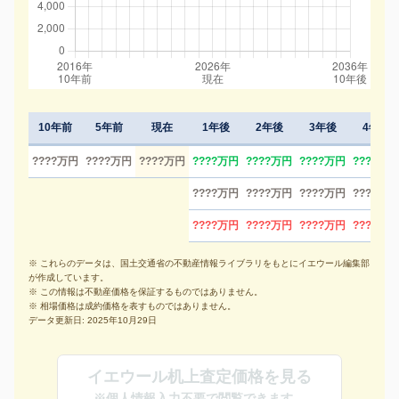
10年前
5年前
現在
1年後
2年後
3年後
4年後
????万円
????万円
????万円
????万円
????万円
????万円
????万円
????万円
????万円
????万円
????万円
????万円
????万円
????万円
????万円
※ これらのデータは、国土交通省の不動産情報ライブラリをもとにイエウール編集部
が作成しています。
※ この情報は不動産価格を保証するものではありません。
※ 相場価格は成約価格を表すものではありません。
データ更新日: 2025年10月29日
イエウール机上査定価格を見る
※個人情報入力不要で閲覧できます。