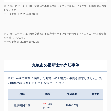
※ これらのデータは、国土交通省の
不動産情報ライブラリ
をもとにイエウール編集部が作成
しています。
データ更新日: 2025年10月29日
※ これらのデータは、国土交通省の
不動産情報ライブラリ
の情報をもとにイエウール編集部
が作成しています。
データ更新日: 2025年10月29日
丸亀市の最新土地売却事例
直近1年間で実際に成約した丸亀市の土地売却事例を用意しました。売
却価格の参考情報としてお役立てください。
地域
価格
売却時期
最寄駅
250
万円
綾歌町岡田東
2026
7
年
月
-
200
約
㎡