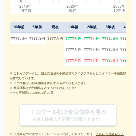
10年前
5年前
現在
1年後
2年後
3年後
4年後
????万円
????万円
????万円
????万円
????万円
????万円
????万円
????万円
????万円
????万円
????万円
????万円
????万円
????万円
????万円
※ これらのデータは、国土交通省の不動産情報ライブラリをもとにイエウール編集部
が作成しています。
※ この情報は不動産価格を保証するものではありません。
※ 相場価格は成約価格を表すものではありません。
データ更新日: 2025年10月29日
イエウール机上査定価格を見る
※個人情報入力不要で閲覧できます。
※ 土地査定の方法やシミュレーションに詳しく知りたい方は、
こちら(土地査定シミ