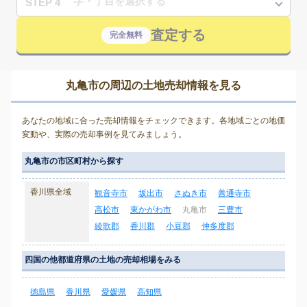
STEP 4
査定する
完全無料
丸亀市の周辺の土地売却情報を見る
あなたの地域に合った売却情報をチェックできます。各地域ごとの地価
変動や、実際の売却事例を見てみましょう。
丸亀市の市区町村から探す
香川県全域
観音寺市
坂出市
さぬき市
善通寺市
高松市
東かがわ市
丸亀市
三豊市
綾歌郡
香川郡
小豆郡
仲多度郡
四国の他都道府県の土地の売却相場をみる
徳島県
香川県
愛媛県
高知県