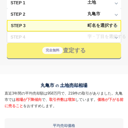
STEP 1
STEP 2
STEP 3
STEP 4
査定する
完全無料
丸亀市
土地売却相場
の
直近3年間の平均売却額は958万円で、219件の取引がありました。丸亀
市では
相場が下降傾向
で、
取引件数は増加
しています。
価格が下がる前
に売ること
をおすすめします。
平均売却価格