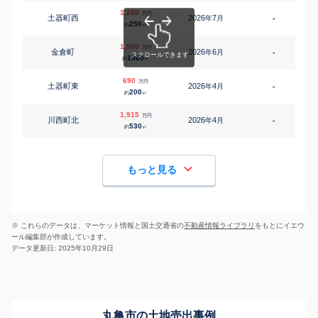
1,200
万円
土器町西
2026
7
年
月
-
1
250
約
㎡
1,500
万円
金倉町
2026
6
年
月
-
1360
約
㎡
690
万円
土器町東
2026
4
年
月
-
1
200
約
㎡
1,915
万円
川西町北
2026
4
年
月
-
1
530
約
㎡
もっと見る
※ これらのデータは、マーケット情報と国土交通省の
不動産情報ライブラリ
をもとにイエウ
ール編集部が作成しています。
データ更新日: 2025年10月29日
丸亀市の土地売出事例