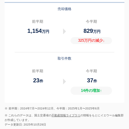
売却価格
前半期
今半期
1,154
829
万円
万円
325万円の減少↓
取引件数
前半期
今半期
23
37
件
件
14件の増加↑
※
前半期：2024年7月〜2024年12月、今半期：2025年1月〜2025年6月
※ これらのデータは、国土交通省の
不動産情報ライブラリ
の情報をもとにイエウール編集部
が作成しています。
データ更新日: 2025年10月29日