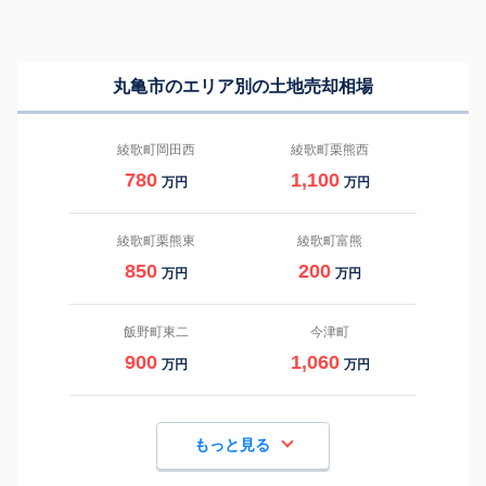
丸亀市のエリア別の土地売却相場
綾歌町岡田西
綾歌町栗熊西
780
1,100
万円
万円
綾歌町栗熊東
綾歌町富熊
850
200
万円
万円
飯野町東二
今津町
900
1,060
万円
万円
もっと見る