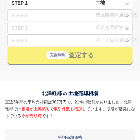
STEP 1
STEP 2
STEP 3
STEP 4
査定する
完全無料
北津軽郡
土地売却相場
の
直近3年間の平均売却額は362万円で、21件の取引がありました。北津
軽郡では
相場が上昇傾向
で
取引件数も増加
しています。取引が活発にな
っている
今が売り時
です！
平均売却価格