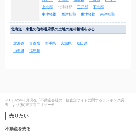
上北郡
北津軽郡
三戸郡
下北郡
中津軽郡
西津軽郡
東津軽郡
南津軽郡
北海道・東北の他都道府県の土地の売却相場をみる
北海道
青森県
岩手県
宮城県
秋田県
山形県
福島県
※1 2025年1月現在「不動産会社の一括査定サイトに関するランキング調
査」より(株)東京商工リサーチ
売りたい
不動産を売る