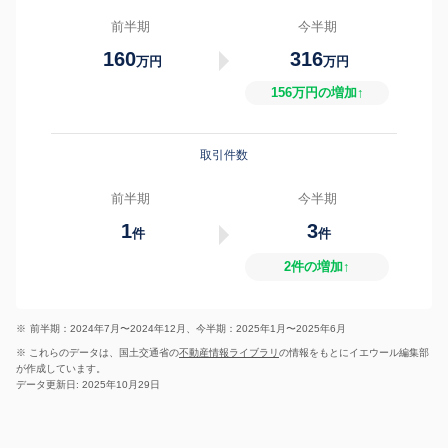
前半期
今半期
160
316
万円
万円
156万円の増加↑
取引件数
前半期
今半期
1
3
件
件
2件の増加↑
※
前半期：2024年7月〜2024年12月、今半期：2025年1月〜2025年6月
※ これらのデータは、国土交通省の
不動産情報ライブラリ
の情報をもとにイエウール編集部
が作成しています。
データ更新日: 2025年10月29日