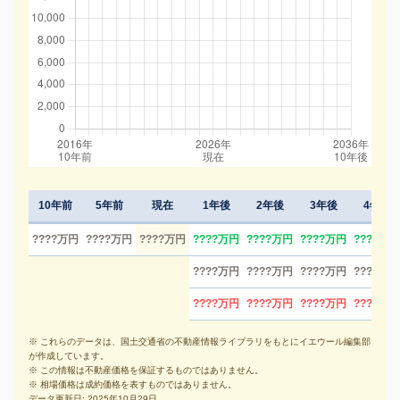
10年前
5年前
現在
1年後
2年後
3年後
4年後
????万円
????万円
????万円
????万円
????万円
????万円
????万円
????万円
????万円
????万円
????万円
????万円
????万円
????万円
????万円
※ これらのデータは、国土交通省の不動産情報ライブラリをもとにイエウール編集部
が作成しています。
※ この情報は不動産価格を保証するものではありません。
※ 相場価格は成約価格を表すものではありません。
データ更新日: 2025年10月29日