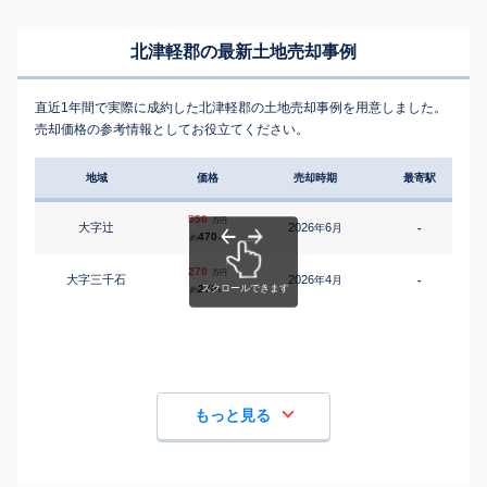
北津軽郡の最新土地売却事例
直近1年間で実際に成約した北津軽郡の土地売却事例を用意しました。
売却価格の参考情報としてお役立てください。
地域
価格
売却時期
最寄駅
550
万円
大字辻
2026
6
年
月
-
470
約
㎡
270
万円
大字三千石
2026
4
年
月
-
270
約
㎡
もっと見る