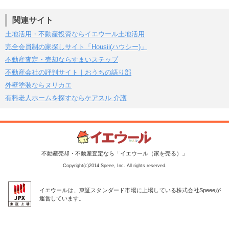
関連サイト
土地活用・不動産投資ならイエウール土地活用
完全会員制の家探しサイト「Housii(ハウシー)」
不動産査定・売却ならすまいステップ
不動産会社の評判サイト｜おうちの語り部
外壁塗装ならヌリカエ
有料老人ホームを探すならケアスル 介護
不動産売却・不動産査定なら「イエウール（家を売る）」
Copyright(c)2014 Speee, Inc. All rights reserved.
イエウールは、東証スタンダード市場に上場している株式会社Speeeが
運営しています。