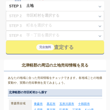
STEP 1
STEP 2
STEP 3
STEP 4
査定する
完全無料
北津軽郡の周辺の土地売却情報を見る
あなたの地域に合った売却情報をチェックできます。各地域ごとの地価
変動や、実際の売却事例を見てみましょう。
北津軽郡の市区町村から探す
青森県全域
青森市
黒石市
五所川原市
十和田市
八戸市
平川市
弘前市
三沢市
むつ市