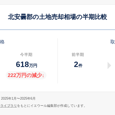
北安曇郡の土地売却相場の半期比較
価格
取
今半期
前半期
618
2
万円
件
222万円の減少↓
2025年1月〜2025年6月
報ライブラリ
をもとにイエウール編集部が作成しています。