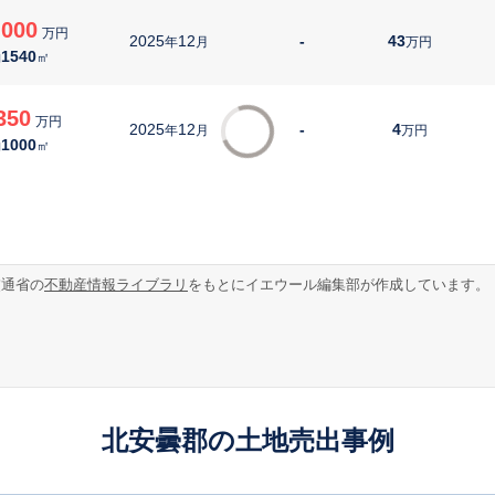
,000
万円
2025
12
-
43
年
月
万円
1540
約
㎡
350
万円
2025
12
-
4
年
月
万円
1000
約
㎡
交通省の
不動産情報ライブラリ
をもとにイエウール編集部が作成しています。
北安曇郡の土地売出事例