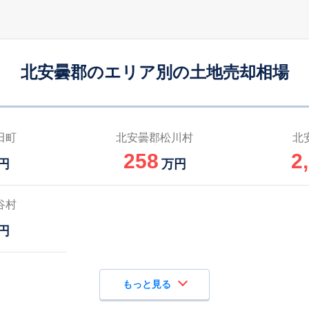
北安曇郡のエリア別の土地売却相場
田町
北安曇郡松川村
北
258
2
円
万円
谷村
円
もっと見る