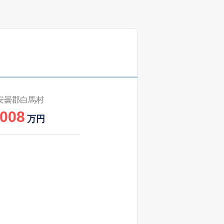
安曇郡白馬村
,008
万円