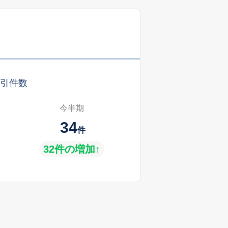
引件数
今半期
34
件
32件の増加↑