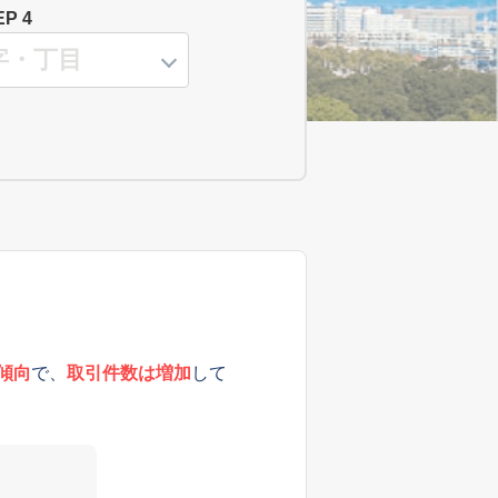
EP 4
傾向
で、
取引件数は増加
して