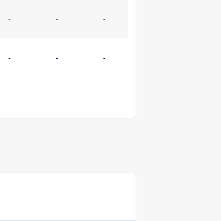
-
-
-
-
-
-