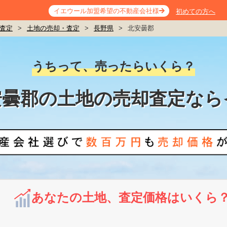
イエウール加盟希望の不動産会社様
初めての方へ
査定
>
土地の売却・査定
>
長野県
>
北安曇郡
うちって、売ったらいくら？
安曇郡の土地の売却査定なら
あなたの土地、査定価格はいくら