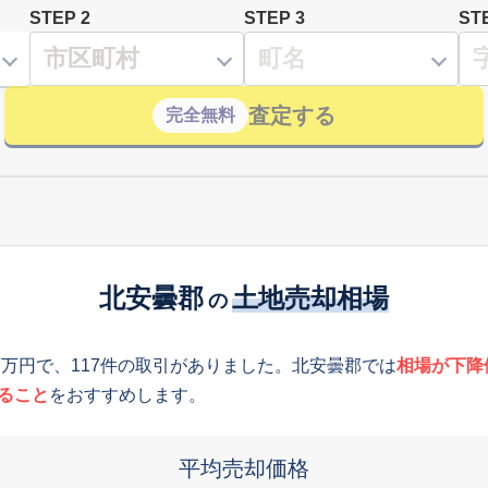
STEP 2
STEP 3
ST
査定する
完全無料
北安曇郡
土地売却相場
の
7万円で、117件の取引がありました。北安曇郡では
相場が下降
ること
をおすすめします。
平均売却価格