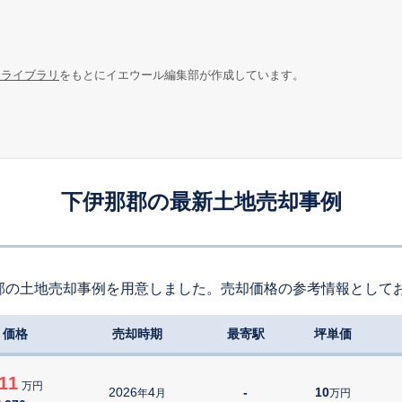
報ライブラリ
をもとにイエウール編集部が作成しています。
下伊那郡の最新土地売却事例
郡の土地売却事例を用意しました。売却価格の参考情報として
価格
売却時期
最寄駅
坪単価
11
万円
2026
4
-
10
年
月
万円