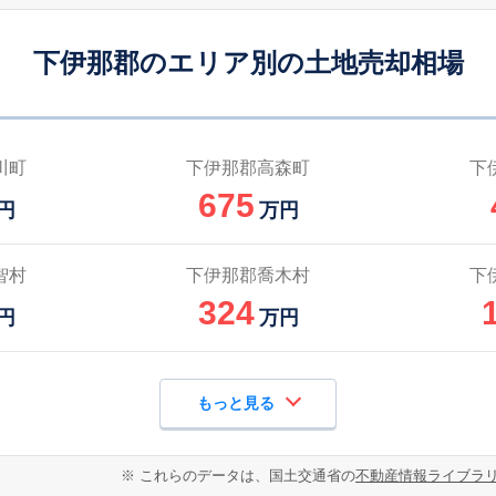
下伊那郡のエリア別の土地売却相場
川町
下伊那郡高森町
下
675
円
万円
智村
下伊那郡喬木村
下
324
円
万円
もっと見る
※ これらのデータは、国土交通省の
不動産情報ライブラ