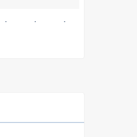
-
-
-