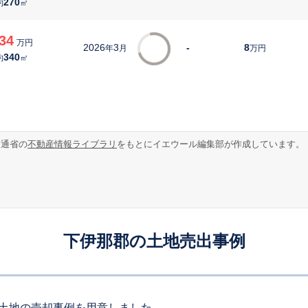
270
約
㎡
34
万円
2026
3
-
8
年
月
万円
340
約
㎡
交通省の
不動産情報ライブラリ
をもとにイエウール編集部が作成しています。
下伊那郡の土地売出事例
土地の売却事例を用意しました。