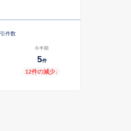
引件数
今半期
5
件
12件の減少↓