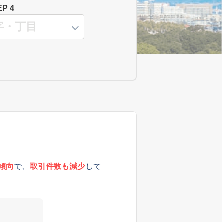
EP 4
傾向
で、
取引件数も減少
して