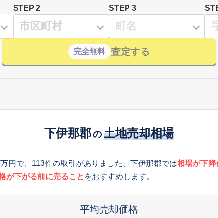
STEP 2
STEP 3
ST
査定する
完全無料
下伊那郡
土地売却相場
の
0万円で、113件の取引がありました。下伊那郡では
相場が下降
格が下がる前に売ること
をおすすめします。
平均売却価格