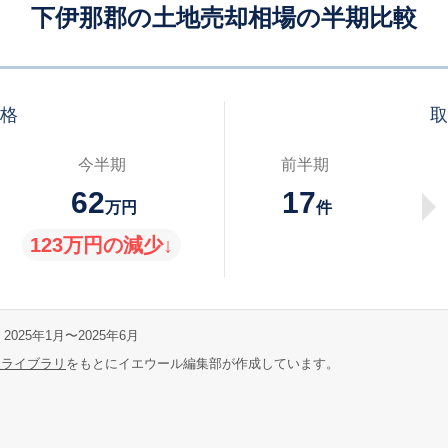
下伊那郡の土地売却相場の半期比較
価格
取
今半期
前半期
62
17
万円
件
123万円の減少↓
2025年1月〜2025年6月
報ライブラリ
をもとにイエウール編集部が作成しています。