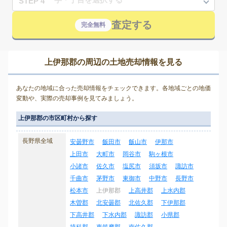
STEP 4
査定する
完全無料
上伊那郡の周辺の土地売却情報を見る
あなたの地域に合った売却情報をチェックできます。各地域ごとの地価
変動や、実際の売却事例を見てみましょう。
上伊那郡の市区町村から探す
長野県全域
安曇野市
飯田市
飯山市
伊那市
上田市
大町市
岡谷市
駒ヶ根市
小諸市
佐久市
塩尻市
須坂市
諏訪市
千曲市
茅野市
東御市
中野市
長野市
松本市
上伊那郡
上高井郡
上水内郡
木曽郡
北安曇郡
北佐久郡
下伊那郡
下高井郡
下水内郡
諏訪郡
小県郡