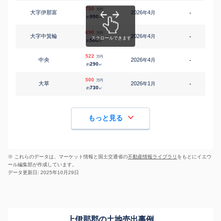
750
万円
大字伊那富
2026
4
年
月
-
990
約
㎡
690
万円
大字中箕輪
2026
4
年
月
-
500
約
㎡
522
万円
中央
2026
4
年
月
-
290
約
㎡
500
万円
大草
2026
1
年
月
-
730
約
㎡
もっと見る
※ これらのデータは、マーケット情報と国土交通省の
不動産情報ライブラリ
をもとにイエウ
ール編集部が作成しています。
データ更新日: 2025年10月29日
上伊那郡の土地売出事例