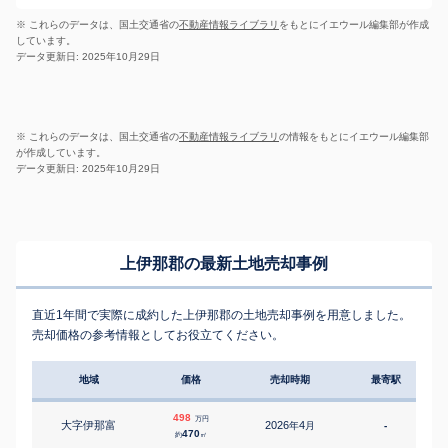
※ これらのデータは、国土交通省の
不動産情報ライブラリ
をもとにイエウール編集部が作成
しています。
データ更新日: 2025年10月29日
※ これらのデータは、国土交通省の
不動産情報ライブラリ
の情報をもとにイエウール編集部
が作成しています。
データ更新日: 2025年10月29日
上伊那郡の最新土地売却事例
直近1年間で実際に成約した上伊那郡の土地売却事例を用意しました。
売却価格の参考情報としてお役立てください。
地域
価格
売却時期
最寄駅
498
万円
大字伊那富
2026
4
年
月
-
470
約
㎡