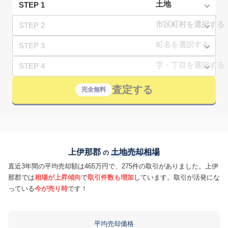
STEP 1
STEP 2
STEP 3
STEP 4
査定する
完全無料
上伊那郡
土地売却相場
の
直近3年間の平均売却額は465万円で、275件の取引がありました。上伊
那郡では
相場が上昇傾向
で
取引件数も増加
しています。取引が活発にな
っている
今が売り時
です！
平均売却価格