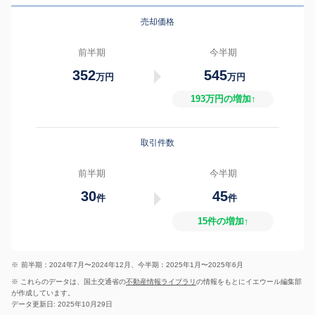
売却価格
前半期
今半期
352
545
万円
万円
193万円の増加↑
取引件数
前半期
今半期
30
45
件
件
15件の増加↑
※
前半期：2024年7月〜2024年12月、今半期：2025年1月〜2025年6月
※ これらのデータは、国土交通省の
不動産情報ライブラリ
の情報をもとにイエウール編集部
が作成しています。
データ更新日: 2025年10月29日