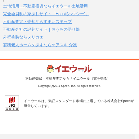
土地活用・不動産投資ならイエウール土地活用
完全会員制の家探しサイト「Housii(ハウシー)」
不動産査定・売却ならすまいステップ
不動産会社の評判サイト｜おうちの語り部
外壁塗装ならヌリカエ
有料老人ホームを探すならケアスル 介護
不動産売却・不動産査定なら「イエウール（家を売る）」
Copyright(c)2014 Speee, Inc. All rights reserved.
イエウールは、東証スタンダード市場に上場している株式会社Speeeが
運営しています。