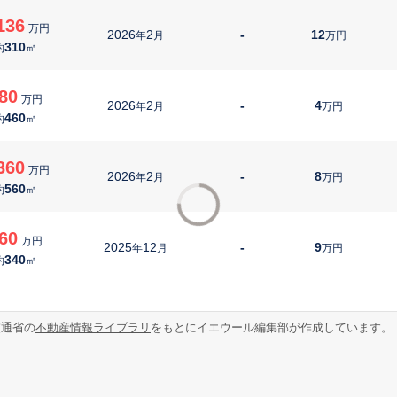
136
万円
2026
2
-
12
年
月
万円
310
約
㎡
80
万円
2026
2
-
4
年
月
万円
460
約
㎡
360
万円
2026
2
-
8
年
月
万円
560
約
㎡
60
万円
2025
12
-
9
年
月
万円
340
約
㎡
交通省の
不動産情報ライブラリ
をもとにイエウール編集部が作成しています。