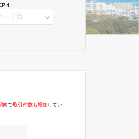
EP 4
傾向
で
取引件数も増加
してい