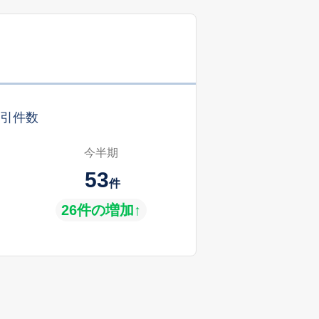
引件数
今半期
53
件
26件の増加↑