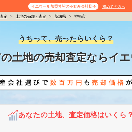
イエウール加盟希望の不動産会社様
初めての方へ
査定
>
土地の売却・査定
>
茨城県
>
神栖市
うちって、売ったらいくら？
市の土地の売却査定ならイエ
あなたの土地、査定価格はいくら