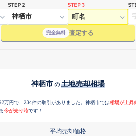
STEP 2
STEP 3
ST
査定する
完全無料
神栖市
土地売却相場
の
092万円で、234件の取引がありました。神栖市では
相場が上昇
る
今が売り時
です！
平均売却価格