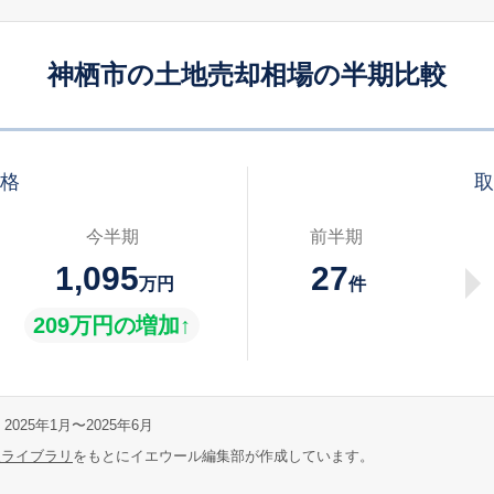
神栖市の土地売却相場の半期比較
価格
取
今半期
前半期
1,095
27
万円
件
209万円の増加↑
2025年1月〜2025年6月
報ライブラリ
をもとにイエウール編集部が作成しています。