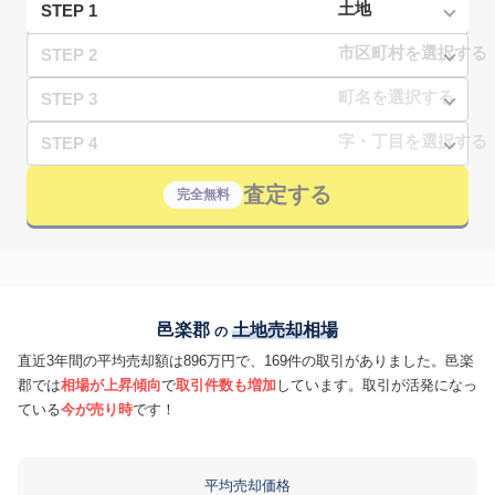
STEP 1
STEP 2
STEP 3
STEP 4
査定する
完全無料
邑楽郡
土地売却相場
の
直近3年間の平均売却額は896万円で、169件の取引がありました。邑楽
郡では
相場が上昇傾向
で
取引件数も増加
しています。取引が活発になっ
ている
今が売り時
です！
平均売却価格