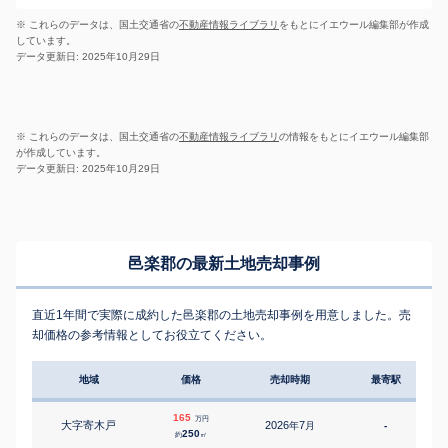
※ これらのデータは、国土交通省の
不動産情報ライブラリ
をもとにイエウール編集部が作成
しています。
データ更新日: 2025年10月29日
※ これらのデータは、国土交通省の
不動産情報ライブラリ
の情報をもとにイエウール編集部
が作成しています。
データ更新日: 2025年10月29日
邑楽郡の最新土地売却事例
直近1年間で実際に成約した邑楽郡の土地売却事例を用意しました。売
却価格の参考情報としてお役立てください。
地域
価格
売却時期
最寄駅
165
万円
大字寄木戸
2026
7
年
月
-
250
約
㎡