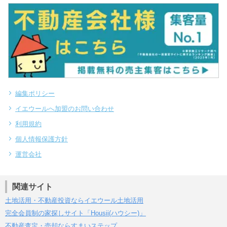
編集ポリシー
イエウールへ加盟のお問い合わせ
利用規約
個人情報保護方針
運営会社
関連サイト
土地活用・不動産投資ならイエウール土地活用
完全会員制の家探しサイト「Housii(ハウシー)」
不動産査定・売却ならすまいステップ