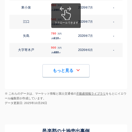
980
万円
東小泉
2026
7
年
月
-
390
約
㎡
540
万円
江口
2026
7
年
月
-
290
約
㎡
780
万円
矢島
2026
7
年
月
-
610
約
㎡
900
万円
大字寄木戸
2026
6
年
月
-
480
約
㎡
もっと見る
※ これらのデータは、マーケット情報と国土交通省の
不動産情報ライブラリ
をもとにイエウ
ール編集部が作成しています。
データ更新日: 2025年10月29日
邑楽郡の土地売出事例