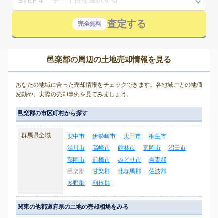
STEP 4
査定する
完全無料
邑楽郡の周辺の土地売却情報を見る
あなたの地域に合った売却情報をチェックできます。各地域ごとの地価
変動や、実際の売却事例を見てみましょう。
邑楽郡の市区町村から探す
群馬県全域
安中市
伊勢崎市
太田市
桐生市
渋川市
高崎市
館林市
富岡市
沼田市
藤岡市
前橋市
みどり市
吾妻郡
邑楽郡
甘楽郡
北群馬郡
佐波郡
多野郡
利根郡
関東の他都道府県の土地の売却相場をみる