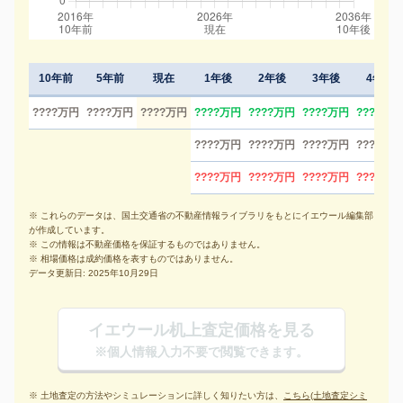
10年前
5年前
現在
1年後
2年後
3年後
4年後
????万円
????万円
????万円
????万円
????万円
????万円
????万円
????万円
????万円
????万円
????万円
????万円
????万円
????万円
????万円
※ これらのデータは、国土交通省の不動産情報ライブラリをもとにイエウール編集部
が作成しています。
※ この情報は不動産価格を保証するものではありません。
※ 相場価格は成約価格を表すものではありません。
データ更新日: 2025年10月29日
イエウール机上査定価格を見る
※個人情報入力不要で閲覧できます。
※ 土地査定の方法やシミュレーションに詳しく知りたい方は、
こちら(土地査定シミ