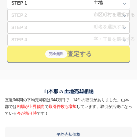
STEP 1
STEP 2
STEP 3
STEP 4
査定する
完全無料
山本郡
土地売却相場
の
直近3年間の平均売却額は344万円で、14件の取引がありました。山本
郡では
相場が上昇傾向
で
取引件数も増加
しています。取引が活発になっ
ている
今が売り時
です！
平均売却価格