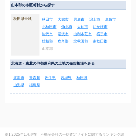
山本郡の市区町村から探す
秋田県全域
秋田市
大館市
男鹿市
潟上市
鹿角市
北秋田市
仙北市
大仙市
にかほ市
能代市
湯沢市
由利本荘市
横手市
雄勝郡
鹿角郡
北秋田郡
南秋田郡
山本郡
北海道・東北の他都道府県の土地の売却相場をみる
北海道
青森県
岩手県
宮城県
秋田県
山形県
福島県
※1 2025年1月現在「不動産会社の一括査定サイトに関するランキング調