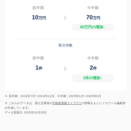
前半期
今半期
10
70
万円
万円
60万円の増加↑
取引件数
前半期
今半期
1
2
件
件
1件の増加↑
※
前半期：2024年7月〜2024年12月、今半期：2025年1月〜2025年6月
※ これらのデータは、国土交通省の
不動産情報ライブラリ
の情報をもとにイエウール編集部
が作成しています。
データ更新日: 2025年10月29日