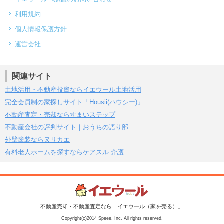
利用規約
個人情報保護方針
運営会社
関連サイト
土地活用・不動産投資ならイエウール土地活用
完全会員制の家探しサイト「Housii(ハウシー)」
不動産査定・売却ならすまいステップ
不動産会社の評判サイト｜おうちの語り部
外壁塗装ならヌリカエ
有料老人ホームを探すならケアスル 介護
不動産売却・不動産査定なら「イエウール（家を売る）」
Copyright(c)2014 Speee, Inc. All rights reserved.