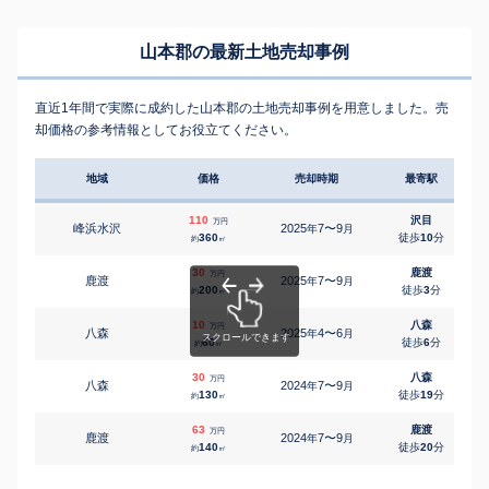
山本郡の最新土地売却事例
直近1年間で実際に成約した山本郡の土地売却事例を用意しました。売
却価格の参考情報としてお役立てください。
地域
価格
売却時期
最寄駅
110
沢目
万円
峰浜水沢
2025
7〜9
年
月
360
徒歩
10
分
約
㎡
30
鹿渡
万円
鹿渡
2025
7〜9
年
月
200
徒歩
3
分
約
㎡
10
八森
万円
八森
2025
4〜6
年
月
60
徒歩
6
分
約
㎡
30
八森
万円
八森
2024
7〜9
年
月
130
徒歩
19
分
約
㎡
63
鹿渡
万円
鹿渡
2024
7〜9
年
月
140
徒歩
20
分
約
㎡