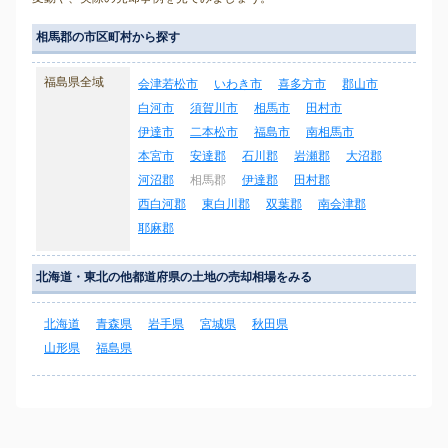
相馬郡の市区町村から探す
福島県全域
会津若松市
いわき市
喜多方市
郡山市
白河市
須賀川市
相馬市
田村市
伊達市
二本松市
福島市
南相馬市
本宮市
安達郡
石川郡
岩瀬郡
大沼郡
河沼郡
相馬郡
伊達郡
田村郡
西白河郡
東白川郡
双葉郡
南会津郡
耶麻郡
北海道・東北の他都道府県の土地の売却相場をみる
北海道
青森県
岩手県
宮城県
秋田県
山形県
福島県