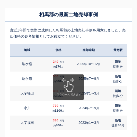
相馬郡の最新土地売却事例
直近1年間で実際に成約した相馬郡の土地売却事例を用意しました。売
却価格の参考情報としてお役立てください。
地域
価格
売却時期
最寄駅
240
新地
万円
駒ケ嶺
2025
10〜12
年
月
270
徒歩
-
分
約
㎡
550
新地
万円
駒ケ嶺
2025
7〜9
年
月
860
徒歩
-
分
約
㎡
360
新地
万円
大字福田
2025
1〜3
年
月
360
徒歩
-
分
約
㎡
770
新地
万円
小川
2024
7〜9
年
月
1100
徒歩
-
分
約
㎡
380
新地
万円
大字福田
2023
1〜3
年
月
300
徒歩
60
分
約
㎡