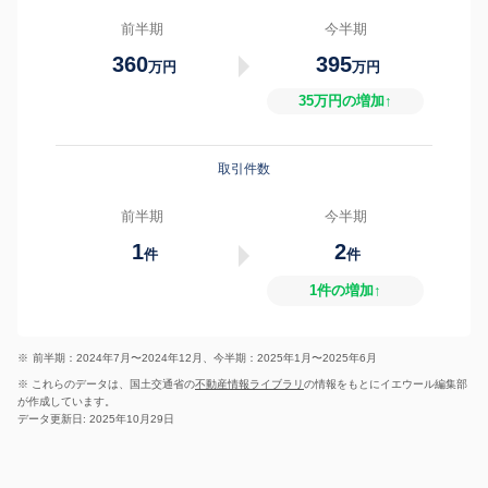
前半期
今半期
360
395
万円
万円
35万円の増加↑
取引件数
前半期
今半期
1
2
件
件
1件の増加↑
※
前半期：2024年7月〜2024年12月、今半期：2025年1月〜2025年6月
※ これらのデータは、国土交通省の
不動産情報ライブラリ
の情報をもとにイエウール編集部
が作成しています。
データ更新日: 2025年10月29日