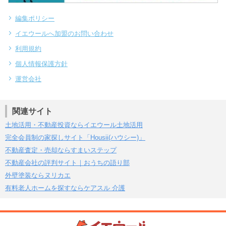
編集ポリシー
イエウールへ加盟のお問い合わせ
利用規約
個人情報保護方針
運営会社
関連サイト
土地活用・不動産投資ならイエウール土地活用
完全会員制の家探しサイト「Housii(ハウシー)」
不動産査定・売却ならすまいステップ
不動産会社の評判サイト｜おうちの語り部
外壁塗装ならヌリカエ
有料老人ホームを探すならケアスル 介護