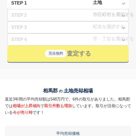
STEP 1
STEP 2
STEP 3
STEP 4
査定する
完全無料
相馬郡
土地売却相場
の
直近3年間の平均売却額は548万円で、6件の取引がありました。相馬郡
では
相場が上昇傾向
で
取引件数も増加
しています。取引が活発になって
いる
今が売り時
です！
平均売却価格