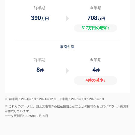
前半期
今半期
390
708
万円
万円
317万円の増加↑
取引件数
前半期
今半期
8
4
件
件
4件の減少↓
※
前半期：2024年7月〜2024年12月、今半期：2025年1月〜2025年6月
※ これらのデータは、国土交通省の
不動産情報ライブラリ
の情報をもとにイエウール編集部
が作成しています。
データ更新日: 2025年10月29日