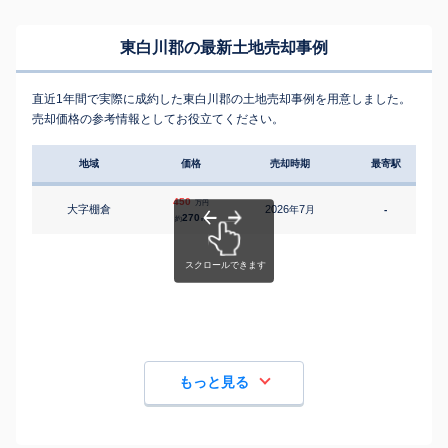
東白川郡の最新土地売却事例
直近1年間で実際に成約した東白川郡の土地売却事例を用意しました。
売却価格の参考情報としてお役立てください。
地域
価格
売却時期
最寄駅
450
万円
大字棚倉
2026
7
年
月
-
270
約
㎡
もっと見る