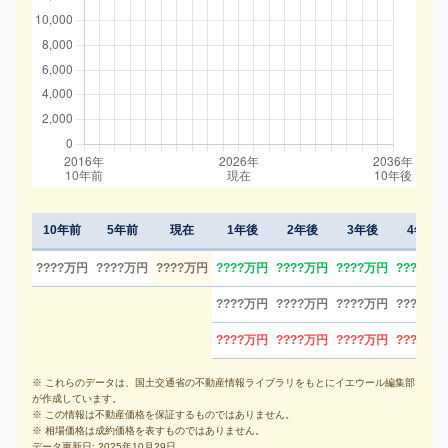
10年前
5年前
現在
1年後
2年後
3年後
4年後
????万円
????万円
????万円
????万円
????万円
????万円
????万円
????万円
????万円
????万円
????万円
????万円
????万円
????万円
????万円
※ これらのデータは、国土交通省の不動産情報ライブラリをもとにイエウール編集部
が作成しています。
※ この情報は不動産価格を保証するものではありません。
※ 相場価格は成約価格を表すものではありません。
データ更新日: 2025年10月29日