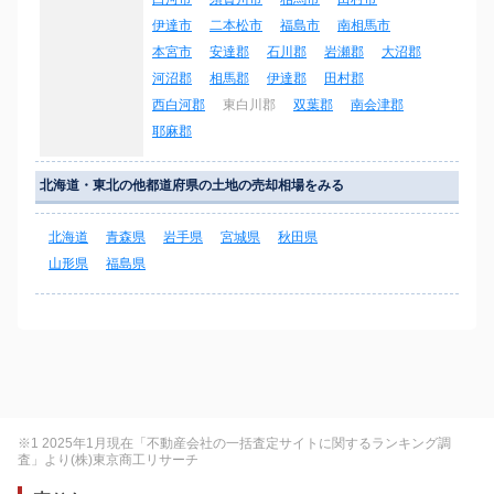
伊達市
二本松市
福島市
南相馬市
本宮市
安達郡
石川郡
岩瀬郡
大沼郡
河沼郡
相馬郡
伊達郡
田村郡
西白河郡
東白川郡
双葉郡
南会津郡
耶麻郡
北海道・東北の他都道府県の土地の売却相場をみる
北海道
青森県
岩手県
宮城県
秋田県
山形県
福島県
※1 2025年1月現在「不動産会社の一括査定サイトに関するランキング調
査」より(株)東京商工リサーチ