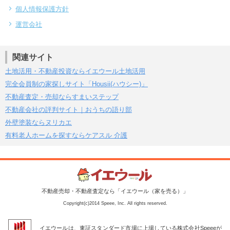
個人情報保護方針
運営会社
関連サイト
土地活用・不動産投資ならイエウール土地活用
完全会員制の家探しサイト「Housii(ハウシー)」
不動産査定・売却ならすまいステップ
不動産会社の評判サイト｜おうちの語り部
外壁塗装ならヌリカエ
有料老人ホームを探すならケアスル 介護
不動産売却・不動産査定なら「イエウール（家を売る）」
Copyright(c)2014 Speee, Inc. All rights reserved.
イエウールは、東証スタンダード市場に上場している株式会社Speeeが