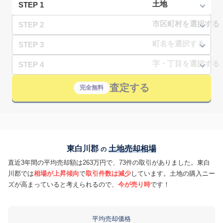
STEP 1
STEP 2
STEP 3
STEP 4
査定する
完全無料
東白川郡
土地売却相場
の
直近3年間の平均売却額は263万円で、73件の取引がありました。東白
川郡では
相場が上昇傾向
で
取引件数は減少
しています。土地の購入ニー
ズが高まっていると考えられるので、
今が売り時
です！
平均売却価格