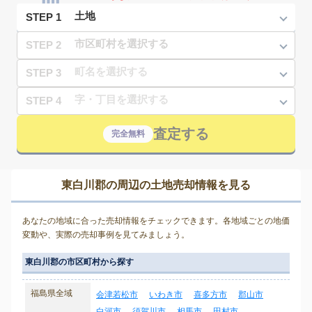
STEP 1
STEP 2
STEP 3
STEP 4
査定する
完全無料
東白川郡の周辺の土地売却情報を見る
あなたの地域に合った売却情報をチェックできます。各地域ごとの地価
変動や、実際の売却事例を見てみましょう。
東白川郡の市区町村から探す
福島県全域
会津若松市
いわき市
喜多方市
郡山市
白河市
須賀川市
相馬市
田村市