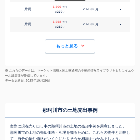
1,900
万円
片縄
2026
6
年
月
-
2
270
約
㎡
1,698
万円
片縄
2026
6
年
月
-
2
210
約
㎡
もっと見る
※ これらのデータは、マーケット情報と国土交通省の
不動産情報ライブラリ
をもとにイエウ
ール編集部が作成しています。
データ更新日: 2025年10月29日
那珂川市の土地売出事例
実際に現在売り出し中の那珂川市の土地の売却事例を用意しました。
那珂川市の土地の売却価格・相場を知るために、これらの物件と比較し
て、自分の物件価格がいくらになりそうか相場をつかみましょう。