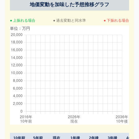
地価変動を加味した予想推移グラフ
● 上振れる場合
● 過去変動と同水準
● 下振れる場合
単位：万円
10年前
5年前
現在
1年後
2年後
3年後
4年後