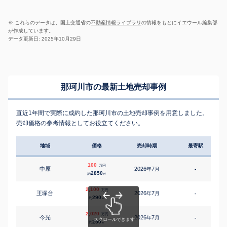
※ これらのデータは、国土交通省の
不動産情報ライブラリ
の情報をもとにイエウール編集部
が作成しています。
データ更新日: 2025年10月29日
那珂川市の最新土地売却事例
直近1年間で実際に成約した那珂川市の土地売却事例を用意しました。
売却価格の参考情報としてお役立てください。
地域
価格
売却時期
最寄駅
100
万円
中原
2026
7
年
月
-
2850
約
㎡
2,100
万円
王塚台
2026
7
年
月
-
2
290
約
㎡
2,020
万円
今光
2026
7
年
月
-
2
250
約
㎡