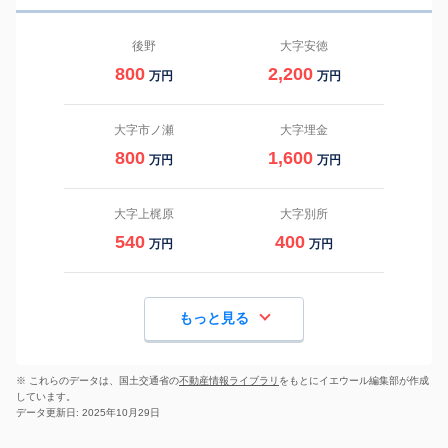
後野
大字安徳
800
2,200
万円
万円
大字市ノ瀬
大字埋金
800
1,600
万円
万円
大字上梶原
大字別所
540
400
万円
万円
もっと見る
※ これらのデータは、国土交通省の
不動産情報ライブラリ
をもとにイエウール編集部が作成
しています。
データ更新日: 2025年10月29日