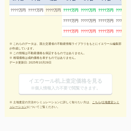
????万円
????万円
????万円
????万円
????万円
????万円
????万円
????万円
????万円
????万円
????万円
????万円
????万円
????万円
????万円
※ これらのデータは、国土交通省の不動産情報ライブラリをもとにイエウール編集部
が作成しています。
※ この情報は不動産価格を保証するものではありません。
※ 相場価格は成約価格を表すものではありません。
データ更新日: 2025年10月29日
イエウール机上査定価格を見る
※個人情報入力不要で閲覧できます。
※ 土地査定の方法やシミュレーションに詳しく知りたい方は、
こちら(土地査定シミ
ュレーション)
についてご覧ください。