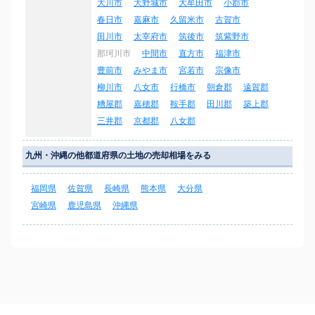
大川市
大野城市
大牟田市
小郡市
春日市
嘉麻市
久留米市
古賀市
田川市
太宰府市
筑後市
筑紫野市
那珂川市
中間市
直方市
福津市
豊前市
みやま市
宮若市
宗像市
柳川市
八女市
行橋市
朝倉郡
遠賀郡
糟屋郡
嘉穂郡
鞍手郡
田川郡
築上郡
三井郡
京都郡
八女郡
九州・沖縄の他都道府県の土地の売却相場をみる
福岡県
佐賀県
長崎県
熊本県
大分県
宮崎県
鹿児島県
沖縄県