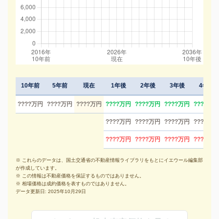
10年前
5年前
現在
1年後
2年後
3年後
4年後
????万円
????万円
????万円
????万円
????万円
????万円
????万円
????万円
????万円
????万円
????万円
????万円
????万円
????万円
????万円
※ これらのデータは、国土交通省の不動産情報ライブラリをもとにイエウール編集部
が作成しています。
※ この情報は不動産価格を保証するものではありません。
※ 相場価格は成約価格を表すものではありません。
データ更新日: 2025年10月29日