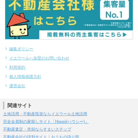
編集ポリシー
イエウールへ加盟のお問い合わせ
利用規約
個人情報保護方針
運営会社
関連サイト
土地活用・不動産投資ならイエウール土地活用
完全会員制の家探しサイト「Housii(ハウシー)」
不動産査定・売却ならすまいステップ
不動産会社の評判サイト｜おうちの語り部