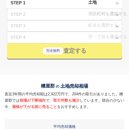
STEP 1
STEP 2
STEP 3
STEP 4
査定する
完全無料
糟屋郡
土地売却相場
の
直近3年間の平均売却額は2,922万円で、204件の取引がありました。糟
屋郡では
相場が下降傾向
で、
取引件数も減少
しています。競合の少ない
今、
価格が下がる前に売ること
をおすすめします。
平均売却価格