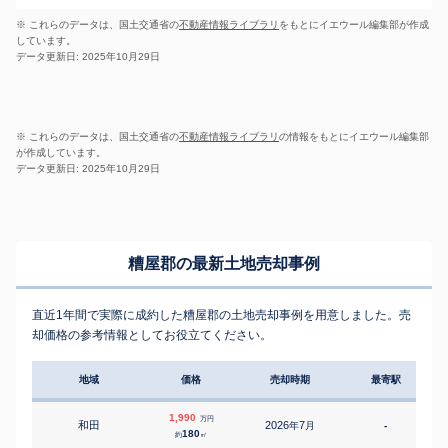
※ これらのデータは、国土交通省の
不動産情報ライブラリ
をもとにイエウール編集部が作成
しています。
データ更新日: 2025年10月29日
※ これらのデータは、国土交通省の
不動産情報ライブラリ
の情報をもとにイエウール編集部
が作成しています。
データ更新日: 2025年10月29日
糟屋郡の最新土地売却事例
直近1年間で実際に成約した糟屋郡の土地売却事例を用意しました。売
却価格の参考情報としてお役立てください。
地域
価格
売却時期
最寄駅
1,990
万円
和田
2026
7
年
月
-
3
180
約
㎡