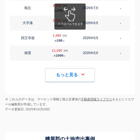
2,300
万円
桜丘
2026
7
年
月
-
2
270
約
㎡
2,230
万円
大字湊
2026
6
年
月
-
4
180
約
㎡
1,480
万円
四王寺坂
2026
6
年
月
-
2
190
約
㎡
11,200
万円
南里
2026
6
年
月
-
3
1000
約
㎡
もっと見る
※ これらのデータは、マーケット情報と国土交通省の
不動産情報ライブラリ
をもとにイエウ
ール編集部が作成しています。
データ更新日: 2025年10月29日
糟屋郡の土地売出事例