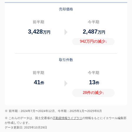
売却価格
前半期
今半期
3,428
2,487
万円
万円
942万円の減少↓
取引件数
前半期
今半期
41
13
件
件
28件の減少↓
※
前半期：2024年7月〜2024年12月、今半期：2025年1月〜2025年6月
※ これらのデータは、国土交通省の
不動産情報ライブラリ
の情報をもとにイエウール編集部
が作成しています。
データ更新日: 2025年10月29日