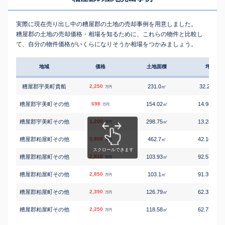
実際に現在売り出し中の糟屋郡の土地の売却事例を用意しました。
糟屋郡の土地の売却価格・相場を知るために、これらの物件と比較し
て、自分の物件価格がいくらになりそうか相場をつかみましょう。
地域
価格
土地面積
坪単価
糟屋郡宇美町貴船
2,250
231.0
32.2
㎡
万円/
万円
糟屋郡宇美町その他
698
154.02
14.98
㎡
万円/
万円
糟屋郡宇美町その他
1,200
298.75
13.28
㎡
万円/
万円
糟屋郡粕屋町その他
5,900
462.7
42.16
㎡
万円/
万円
糟屋郡粕屋町その他
2,910
103.93
92.57
㎡
万円/
万円
糟屋郡粕屋町その他
2,850
103.1
91.39
㎡
万円/
万円
糟屋郡粕屋町その他
2,390
126.79
62.32
㎡
万円/
万円
糟屋郡粕屋町その他
2,250
118.58
62.73
㎡
万円/
万円