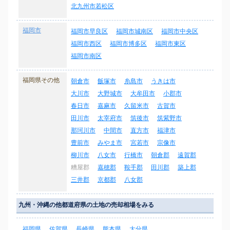
北九州市若松区
福岡市
福岡市早良区
福岡市城南区
福岡市中央区
福岡市西区
福岡市博多区
福岡市東区
福岡市南区
福岡県その他
朝倉市
飯塚市
糸島市
うきは市
大川市
大野城市
大牟田市
小郡市
春日市
嘉麻市
久留米市
古賀市
田川市
太宰府市
筑後市
筑紫野市
那珂川市
中間市
直方市
福津市
豊前市
みやま市
宮若市
宗像市
柳川市
八女市
行橋市
朝倉郡
遠賀郡
糟屋郡
嘉穂郡
鞍手郡
田川郡
築上郡
三井郡
京都郡
八女郡
九州・沖縄の他都道府県の土地の売却相場をみる
福岡県
佐賀県
長崎県
熊本県
大分県