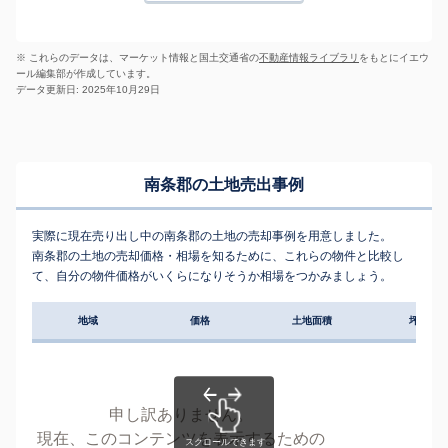
※ これらのデータは、マーケット情報と国土交通省の
不動産情報ライブラリ
をもとにイエウ
ール編集部が作成しています。
データ更新日: 2025年10月29日
南条郡の土地売出事例
実際に現在売り出し中の南条郡の土地の売却事例を用意しました。
南条郡の土地の売却価格・相場を知るために、これらの物件と比較し
て、自分の物件価格がいくらになりそうか相場をつかみましょう。
地域
価格
土地面積
坪単価
申し訳ありません。
現在、このコンテンツを表示するための