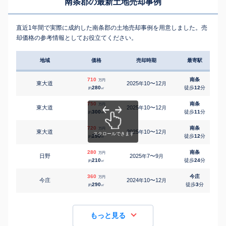
南条郡の最新土地売却事例
直近1年間で実際に成約した南条郡の土地売却事例を用意しました。売
却価格の参考情報としてお役立てください。
地域
価格
売却時期
最寄駅
710
南条
万円
東大道
2025
10〜12
年
月
280
徒歩
12
分
約
㎡
750
南条
万円
東大道
2025
10〜12
年
月
300
徒歩
11
分
約
㎡
720
南条
万円
東大道
2025
10〜12
年
月
290
徒歩
12
分
約
㎡
280
南条
万円
日野
2025
7〜9
年
月
210
徒歩
24
分
約
㎡
360
今庄
万円
今庄
2024
10〜12
年
月
290
徒歩
3
分
約
㎡
もっと見る