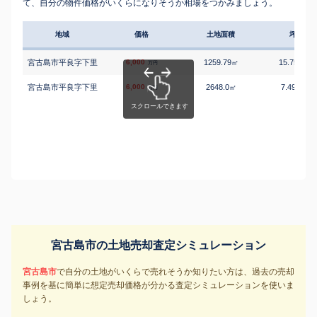
て、自分の物件価格がいくらになりそうか相場をつかみましょう。
地域
価格
土地面積
坪単価
宮古島市平良字下里
6,000
1259.79
15.75
㎡
万円/
万円
宮古島市平良字下里
6,000
2648.0
7.49
㎡
万円/
万円
宮古島市の土地売却査定シミュレーション
宮古島市
で自分の土地がいくらで売れそうか知りたい方は、過去の売却
事例を基に簡単に想定売却価格が分かる査定シミュレーションを使いま
しょう。