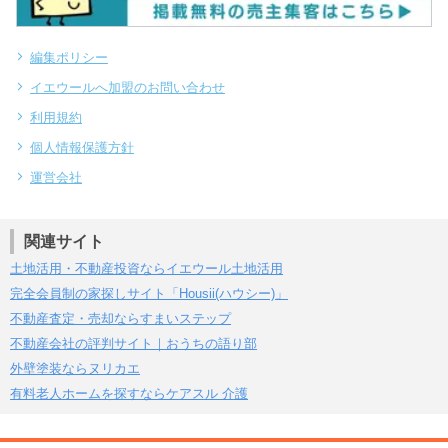
編集ポリシー
イエウールへ加盟のお問い合わせ
利用規約
個人情報保護方針
運営会社
関連サイト
土地活用・不動産投資ならイエウール土地活用
完全会員制の家探しサイト「Housii(ハウシー)」
不動産査定・売却ならすまいステップ
不動産会社の評判サイト｜おうちの語り部
外壁塗装ならヌリカエ
有料老人ホームを探すならケアスル 介護