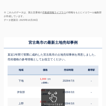
※ これらのデータは、国土交通省の
不動産情報ライブラリ
の情報をもとにイエウール編集部
が作成しています。
データ更新日: 2025年10月29日
宮古島市の最新土地売却事例
直近1年間で実際に成約した宮古島市の土地売却事例を用意しました。
売却価格の参考情報としてお役立てください。
地域
価格
売却時期
最寄駅
1,000
万円
下地
2026
7
年
月
-
590
約
㎡
300
万円
伊良部
2026
3
年
月
-
890
約
㎡
2,300
万円
上野
2026
3
年
月
-
1
760
約
㎡