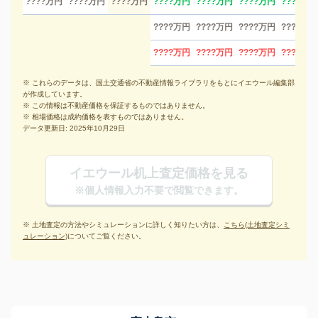
????万円
????万円
????万円
????万円
????万円
????万円
????万円
????万円
????万円
????万円
????万円
????万円
????万円
????万円
????万円
※ これらのデータは、国土交通省の不動産情報ライブラリをもとにイエウール編集部
が作成しています。
※ この情報は不動産価格を保証するものではありません。
※ 相場価格は成約価格を表すものではありません。
データ更新日: 2025年10月29日
イエウール机上査定価格を見る
※個人情報入力不要で閲覧できます。
※ 土地査定の方法やシミュレーションに詳しく知りたい方は、
こちら(土地査定シミ
ュレーション)
についてご覧ください。