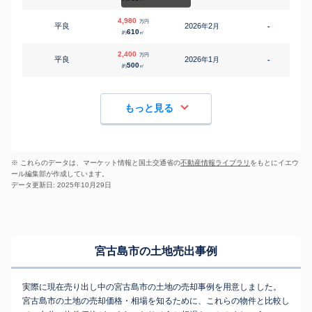
4,980
万円
平良
2026
2
年
月
-
2
610
約
㎡
2,400
万円
平良
2026
1
年
月
-
1
500
約
㎡
もっと見る
※ これらのデータは、マーケット情報と国土交通省の
不動産情報ライブラリ
をもとにイエウ
ール編集部が作成しています。
データ更新日: 2025年10月29日
宮古島市の土地売出事例
実際に現在売り出し中の宮古島市の土地の売却事例を用意しました。
宮古島市の土地の売却価格・相場を知るために、これらの物件と比較し