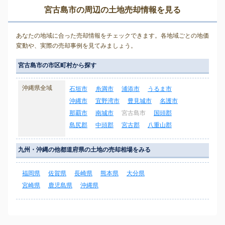
宮古島市の周辺の土地売却情報を見る
あなたの地域に合った売却情報をチェックできます。各地域ごとの地価
変動や、実際の売却事例を見てみましょう。
宮古島市の市区町村から探す
沖縄県全域
石垣市
糸満市
浦添市
うるま市
沖縄市
宜野湾市
豊見城市
名護市
那覇市
南城市
宮古島市
国頭郡
島尻郡
中頭郡
宮古郡
八重山郡
九州・沖縄の他都道府県の土地の売却相場をみる
福岡県
佐賀県
長崎県
熊本県
大分県
宮崎県
鹿児島県
沖縄県