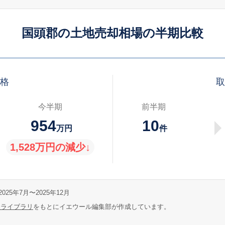
国頭郡の土地売却相場の半期比較
価格
取
今半期
前半期
954
10
万円
件
1,528万円の減少↓
025年7月〜2025年12月
報ライブラリ
をもとにイエウール編集部が作成しています。