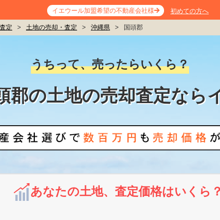
イエウール加盟希望の不動産会社様
初めての方へ
査定
>
土地の売却・査定
>
沖縄県
>
国頭郡
うちって、売ったらいくら？
頭郡の土地の売却査定なら
あなたの土地、査定価格はいくら