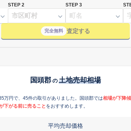
STEP 2
STEP 3
ST
査定する
完全無料
国頭郡
土地売却相場
の
835万円で、45件の取引がありました。国頭郡では
相場が下降傾
が下がる前に売ること
をおすすめします。
平均売却価格