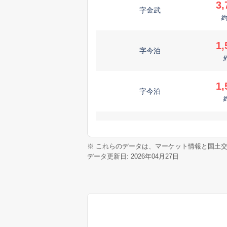
3,
字金武
1,
字今泊
1,
字今泊
2,
字鏡地
※ これらのデータは、マーケット情報と国土
データ更新日: 2026年04月27日
1,
字慶佐次
8
字謝花