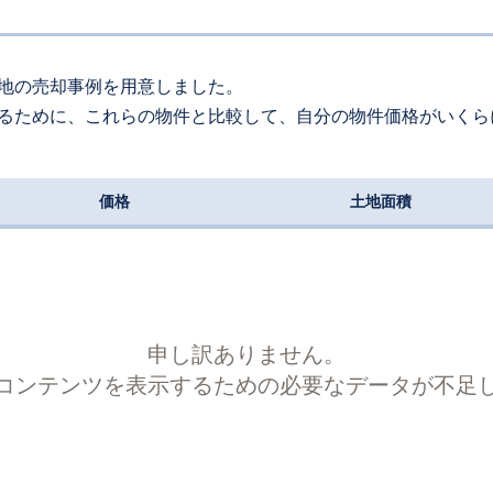
954
万円
2026
3
-
3
年
月
万円
3270
約
㎡
地の売却事例を用意しました。
るために、これらの物件と比較して、自分の物件価格がいくら
90
万円
2026
3
-
5
年
月
万円
590
約
㎡
価格
土地面積
098
万円
2026
2
-
15
年
月
万円
240
約
㎡
450
万円
2026
2
-
3
年
月
万円
2570
約
㎡
申し訳ありません。
コンテンツを表示するための必要なデータが不足
400
万円
2026
2
-
27
年
月
万円
170
約
㎡
00
万円