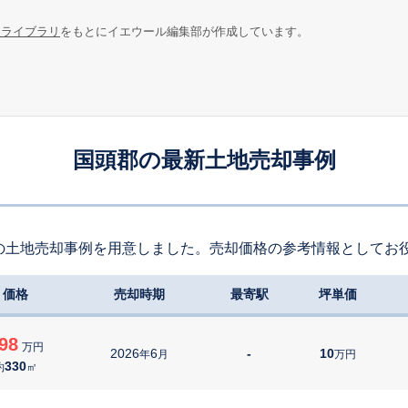
報ライブラリ
をもとにイエウール編集部が作成しています。
国頭郡の最新土地売却事例
の土地売却事例を用意しました。売却価格の参考情報としてお
価格
売却時期
最寄駅
坪単価
98
万円
2026
6
-
10
年
月
万円
330
約
㎡