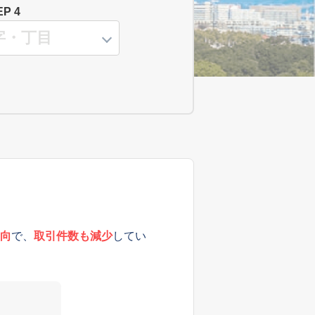
EP 4
向
で、
取引件数も減少
してい