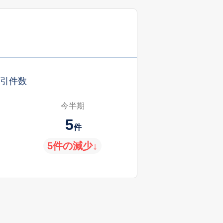
引件数
今半期
5
件
5件の減少↓