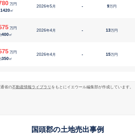
780
万円
2026
5
-
9
年
月
万円
1420
約
㎡
575
万円
2026
4
-
13
年
月
万円
400
約
㎡
575
万円
2026
4
-
15
年
月
万円
350
約
㎡
160
万円
2026
4
-
7
年
月
万円
990
約
㎡
交通省の
不動産情報ライブラリ
をもとにイエウール編集部が作成しています。
350
万円
2026
3
-
11
年
月
万円
400
約
㎡
50
万円
2026
3
-
12
年
月
万円
国頭郡の土地売出事例
230
約
㎡