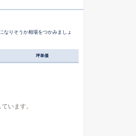
-
-
-
になりそうか相場をつかみましょ
-
-
-
坪単価
-
-
-
-
-
-
しています。
-
-
-