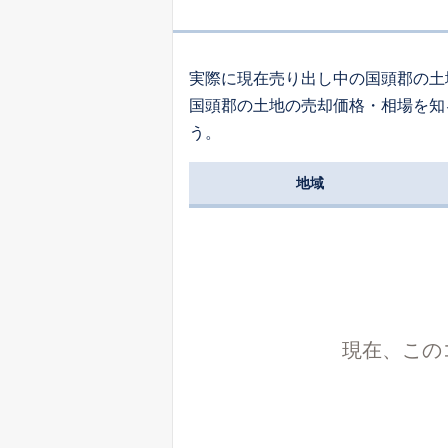
2,
字東江上
実際に現在売り出し中の国頭郡の土
国頭郡の土地の売却価格・相場を知
8
う。
字慶佐次
地域
1,
字松田
2,
字東江上
現在、この
1,
字金武
3