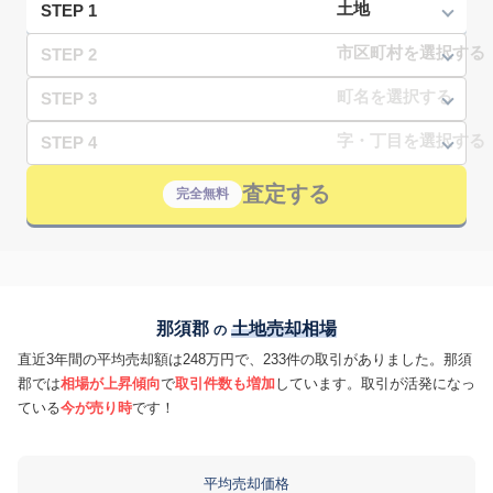
STEP 1
STEP 2
STEP 3
STEP 4
査定する
完全無料
那須郡
土地売却相場
の
直近3年間の平均売却額は248万円で、233件の取引がありました。那須
郡では
相場が上昇傾向
で
取引件数も増加
しています。取引が活発になっ
ている
今が売り時
です！
平均売却価格