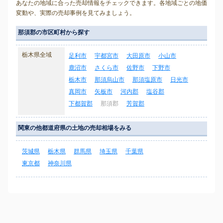
あなたの地域に合った売却情報をチェックできます。各地域ごとの地価
変動や、実際の売却事例を見てみましょう。
那須郡の市区町村から探す
栃木県全域
足利市
宇都宮市
大田原市
小山市
鹿沼市
さくら市
佐野市
下野市
栃木市
那須烏山市
那須塩原市
日光市
真岡市
矢板市
河内郡
塩谷郡
下都賀郡
那須郡
芳賀郡
関東の他都道府県の土地の売却相場をみる
茨城県
栃木県
群馬県
埼玉県
千葉県
東京都
神奈川県