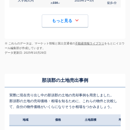
大字高久丙
2025
1〜3
年
月
330
徒歩
-
分
約
㎡
もっと見る
※ これらのデータは、マーケット情報と国土交通省の
不動産情報ライブラリ
をもとにイエウ
ール編集部が作成しています。
データ更新日: 2025年10月29日
那須郡の土地売出事例
実際に現在売り出し中の那須郡の土地の売却事例を用意しました。
那須郡の土地の売却価格・相場を知るために、これらの物件と比較し
て、自分の物件価格がいくらになりそうか相場をつかみましょう。
地域
価格
土地面積
坪単価