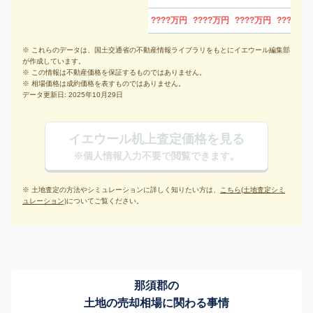
????万円
????万円
????万円
????万円
※ これらのデータは、国土交通省の不動産情報ライブラリをもとにイエウール編集部
が作成しています。
※ この情報は不動産価格を保証するものではありません。
※ 相場価格は成約価格を表すものではありません。
データ更新日: 2025年10月29日
イエウール机上査定価格を見る
※個人情報入力不要で閲覧できます。
※ 土地査定の方法やシミュレーションに詳しく知りたい方は、
こちら(土地査定シミ
ュレーション)
についてご覧ください。
那須郡の
土地の売却相場に関わる事情