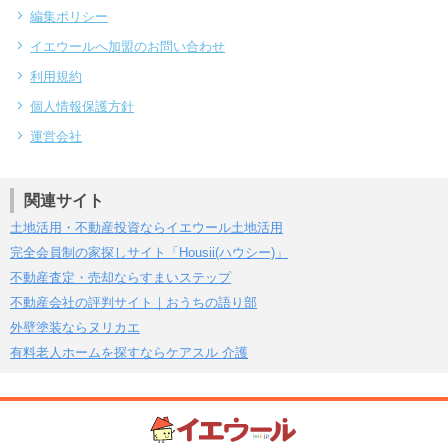
編集ポリシー
イエウールへ加盟のお問い合わせ
利用規約
個人情報保護方針
運営会社
関連サイト
土地活用・不動産投資ならイエウール土地活用
完全会員制の家探しサイト「Housii(ハウシー)」
不動産査定・売却ならすまいステップ
不動産会社の評判サイト｜おうちの語り部
外壁塗装ならヌリカエ
有料老人ホームを探すならケアスル 介護