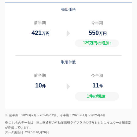
売却価格
前半期
今半期
421
550
万円
万円
129万円の増加↑
取引件数
前半期
今半期
10
11
件
件
1件の増加↑
※
前半期：2024年7月〜2024年12月、今半期：2025年1月〜2025年6月
※ これらのデータは、国土交通省の
不動産情報ライブラリ
の情報をもとにイエウール編集部
が作成しています。
データ更新日: 2025年10月29日