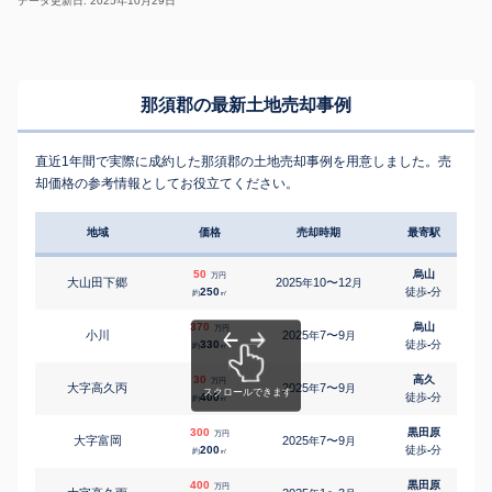
データ更新日: 2025年10月29日
那須郡の最新土地売却事例
直近1年間で実際に成約した那須郡の土地売却事例を用意しました。売
却価格の参考情報としてお役立てください。
地域
価格
売却時期
最寄駅
50
烏山
万円
大山田下郷
2025
10〜12
年
月
250
徒歩
-
分
約
㎡
370
烏山
万円
小川
2025
7〜9
年
月
330
徒歩
-
分
約
㎡
30
高久
万円
大字高久丙
2025
7〜9
年
月
400
徒歩
-
分
約
㎡
300
黒田原
万円
大字富岡
2025
7〜9
年
月
200
徒歩
-
分
約
㎡
400
黒田原
万円