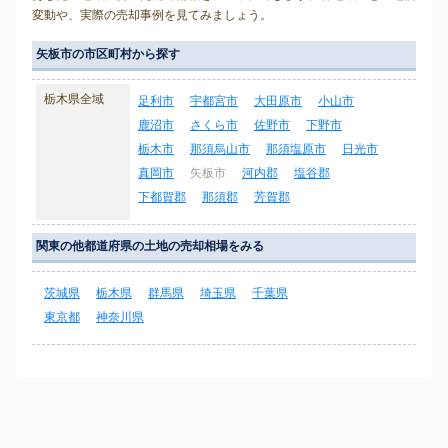
変動や、実際の売却事例を見てみましょう。
矢板市の市区町村から探す
栃木県全域
足利市
宇都宮市
大田原市
小山市
鹿沼市
さくら市
佐野市
下野市
栃木市
那須烏山市
那須塩原市
日光市
真岡市
矢板市
河内郡
塩谷郡
下都賀郡
那須郡
芳賀郡
関東の他都道府県の土地の売却相場をみる
茨城県
栃木県
群馬県
埼玉県
千葉県
東京都
神奈川県