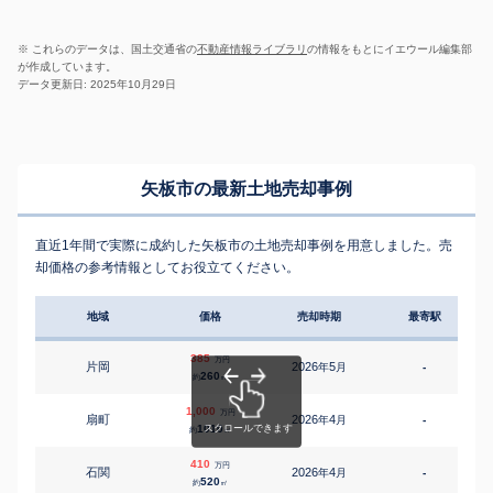
※ これらのデータは、国土交通省の
不動産情報ライブラリ
の情報をもとにイエウール編集部
が作成しています。
データ更新日: 2025年10月29日
矢板市の最新土地売却事例
直近1年間で実際に成約した矢板市の土地売却事例を用意しました。売
却価格の参考情報としてお役立てください。
地域
価格
売却時期
最寄駅
385
万円
片岡
2026
5
年
月
-
260
約
㎡
1,000
万円
扇町
2026
4
年
月
-
1010
約
㎡
410
万円
石関
2026
4
年
月
-
520
約
㎡