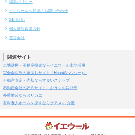
編集ポリシー
イエウールへ加盟のお問い合わせ
利用規約
個人情報保護方針
運営会社
関連サイト
土地活用・不動産投資ならイエウール土地活用
完全会員制の家探しサイト「Housii(ハウシー)」
不動産査定・売却ならすまいステップ
不動産会社の評判サイト｜おうちの語り部
外壁塗装ならヌリカエ
有料老人ホームを探すならケアスル 介護