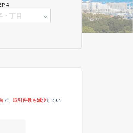
EP 4
向
で、
取引件数も減少
してい