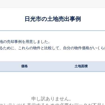
260
約
㎡
16
万円
2026
3
-
2
年
月
万円
日光市の土地売出事例
190
約
㎡
95
万円
2026
3
-
4
年
月
万円
170
約
㎡
地の売却事例を用意しました。
るために、これらの物件と比較して、自分の物件価格がいくら
30
万円
2026
2
-
2
年
月
万円
490
約
㎡
価格
土地面積
00
万円
2025
11
-
4
年
月
万円
700
約
㎡
申し訳ありません。