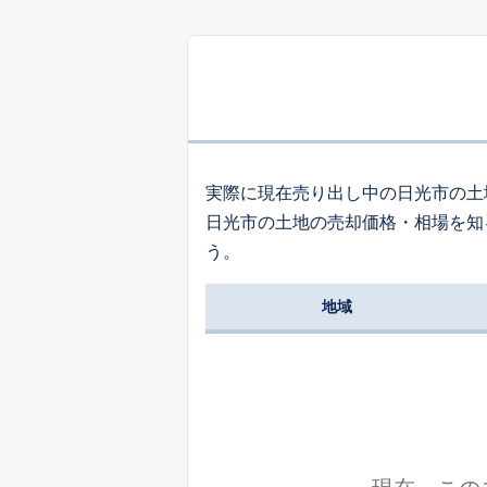
1
萩垣面
1
吉沢
実際に現在売り出し中の日光市の土
日光市の土地の売却価格・相場を知
2
う。
猪倉
地域
8
森友