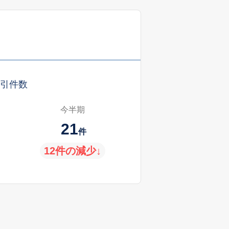
引件数
今半期
21
件
12件の減少↓