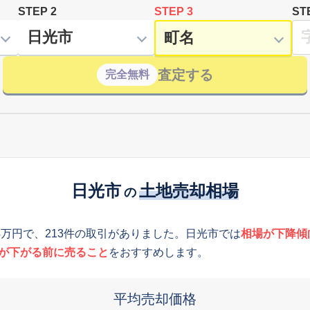
STEP 2
STEP 3
ST
査定する
完全無料
日光市
土地売却相場
の
4万円で、213件の取引がありました。日光市では
相場が下降傾
が下がる前に売ること
をおすすめします。
平均売却価格