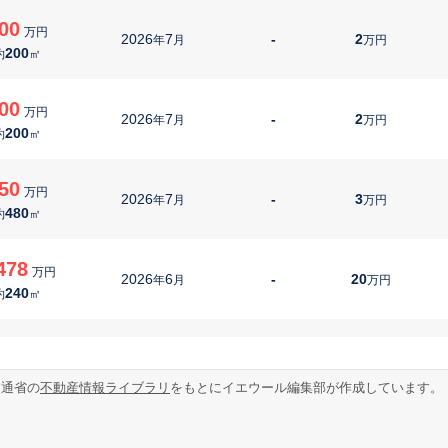
00
万円
2026
7
-
2
年
月
万円
200
約
㎡
00
万円
2026
7
-
2
年
月
万円
200
約
㎡
50
万円
2026
7
-
3
年
月
万円
480
約
㎡
478
万円
2026
6
-
20
年
月
万円
240
約
㎡
00
万円
2026
6
-
4
年
月
万円
240
約
㎡
交通省の
不動産情報ライブラリ
をもとにイエウール編集部が作成しています。
00
万円
2026
3
-
4
年
月
万円