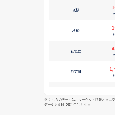
1
板橋
1
板橋
4
萩垣面
1,
稲荷町
3
板橋
※ これらのデータは、マーケット情報と国土
データ更新日: 2025年10月29日
3
板橋