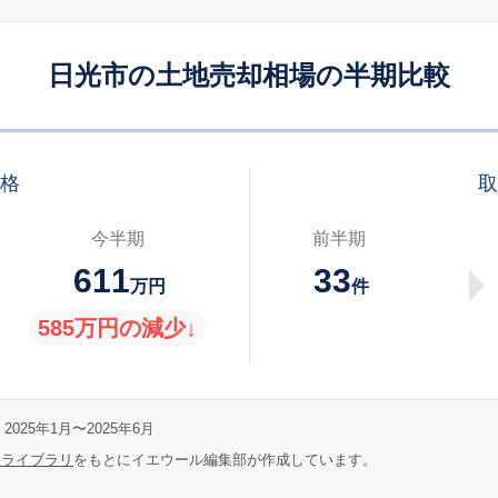
日光市の土地売却相場の半期比較
価格
取
今半期
前半期
611
33
万円
件
585万円の減少↓
2025年1月〜2025年6月
報ライブラリ
をもとにイエウール編集部が作成しています。