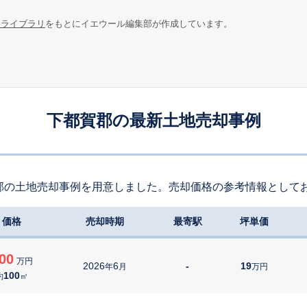
報ライブラリ
をもとにイエウール編集部が作成しています。
下都賀郡の最新土地売却事例
郡の土地売却事例を用意しました。売却価格の参考情報として
価格
売却時期
最寄駅
坪単価
00
万円
2026
6
-
19
年
月
万円
100
約
㎡