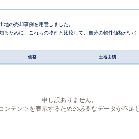
80
万円
2026
3
-
13
年
月
万円
240
約
㎡
土地の売却事例を用意しました。
知るために、これらの物件と比較して、自分の物件価格がいく
600
万円
2026
2
-
20
年
月
万円
270
約
㎡
価格
土地面積
00
万円
2026
2
-
18
年
月
万円
160
約
㎡
050
万円
2026
2
-
14
年
月
万円
240
約
㎡
申し訳ありません。
コンテンツを表示するための必要なデータが不足
225
万円
2026
1
-
14
年
月
万円
290
約
㎡
760
万円