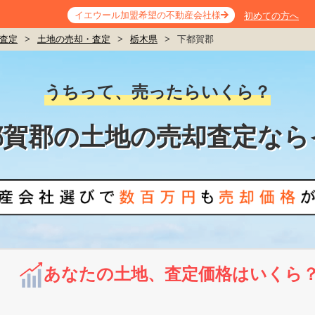
イエウール加盟希望の不動産会社様
初めての方へ
査定
>
土地の売却・査定
>
栃木県
>
下都賀郡
うちって、売ったらいくら？
都賀郡の土地の売却査定なら
あなたの土地、査定価格はいくら