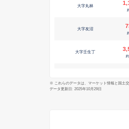
1,
大字丸林
7
大字友沼
3,
大字壬生丁
1,
大字安塚
※ これらのデータは、マーケット情報と国土
データ更新日: 2025年10月29日
6
大字丸林
1,
至宝