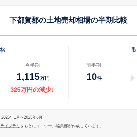
下都賀郡の土地売却相場の半期比較
価格
取
今半期
前半期
1,115
10
万円
件
325万円の減少↓
2025年1月〜2025年6月
報ライブラリ
をもとにイエウール編集部が作成しています。