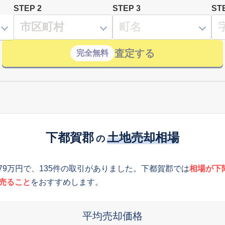
STEP 2
STEP 3
ST
査定する
完全無料
下都賀郡
土地売却相場
の
179万円で、135件の取引がありました。下都賀郡では
相場が下
売ること
をおすすめします。
平均売却価格