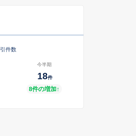
引件数
今半期
18
件
8件の増加↑