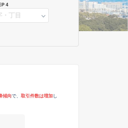
EP 4
降傾向
で、
取引件数は増加
し