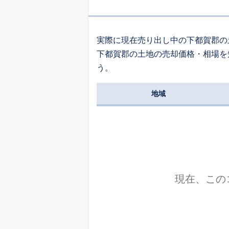
9
大字友沼
実際に現在売り出し中の下都賀郡の
下都賀郡の土地の売却価格・相場を
1,
う。
緑町
地域
9
幸町
1,
大字壬生丁
現在、この
1,
大字安塚
3,