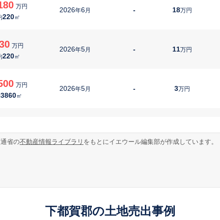
180
万円
2026
6
-
18
年
月
万円
220
約
㎡
30
万円
2026
5
-
11
年
月
万円
220
約
㎡
500
万円
2026
5
-
3
年
月
万円
3860
約
㎡
398
万円
2026
4
-
24
年
月
万円
190
約
㎡
交通省の
不動産情報ライブラリ
をもとにイエウール編集部が作成しています。
00
万円
2026
3
-
15
年
月
万円
130
約
㎡
180
万円
2026
3
-
9
年
月
万円
下都賀郡の土地売出事例
420
約
㎡